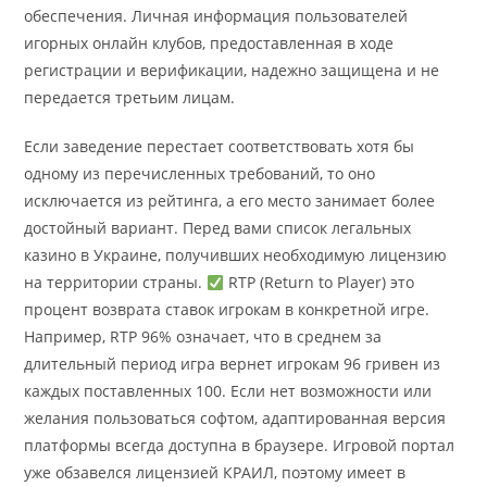
обеспечения. Личная информация пользователей
игорных онлайн клубов, предоставленная в ходе
регистрации и верификации, надежно защищена и не
передается третьим лицам.
Если заведение перестает соответствовать хотя бы
одному из перечисленных требований, то оно
исключается из рейтинга, а его место занимает более
достойный вариант. Перед вами список легальных
казино в Украине, получивших необходимую лицензию
на территории страны.
RTP (Return to Player) это
процент возврата ставок игрокам в конкретной игре.
Например, RTP 96% означает, что в среднем за
длительный период игра вернет игрокам 96 гривен из
каждых поставленных 100. Если нет возможности или
желания пользоваться софтом, адаптированная версия
платформы всегда доступна в браузере. Игровой портал
уже обзавелся лицензией КРАИЛ, поэтому имеет в