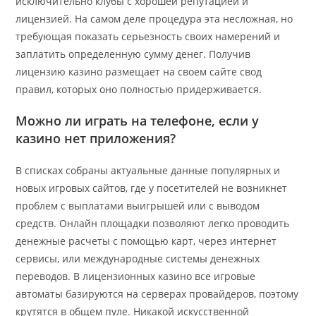
исключительно клубы с хорошей репутацией и
лицензией. На самом деле процедура эта несложная, но
требующая показать серьезность своих намерений и
заплатить определенную сумму денег. Получив
лицензию казино размещает на своем сайте свод
правил, которых оно полностью придерживается.
Можно ли играть на телефоне, если у
казино нет приложения?
В списках собраны актуальные данные популярных и
новых игровых сайтов, где у посетителей не возникнет
проблем с выплатами выигрышей или с выводом
средств. Онлайн площадки позволяют легко проводить
денежные расчеты с помощью карт, через интернет
сервисы, или международные системы денежных
переводов. В лицензионных казино все игровые
автоматы базируются на серверах провайдеров, поэтому
крутятся в общем пуле. Никакой искусственной