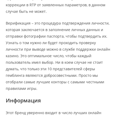
коррекции в RTP от заявленных параметров, в данном
случае быть не может.
Верификация – это процедура подтверждения личности,
которая заключается в заполнение личных данных и
отправки фотографии паспорта, чтобы подтвердить их.
Узнать о том нужно ли будет проходить проверку
личности при выводе можно в службе поддержки онлайн
казино. Это оптимальное число, чтобы каждый
пользователь имел выбор. Ни в коем случае не стоит
думать, что только эти 10 представителей сферы
гемблинга являются добросовестными. Просто мы
отобрали самые лучшие конторы с самыми честными
правилами игры.
Информация
Этот бренд уверенно входит в число лучших онлайн