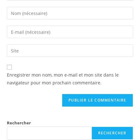
Enregistrer mon nom, mon e-mail et mon site dans le
navigateur pour mon prochain commentaire.
Rechercher
RECHERCHER