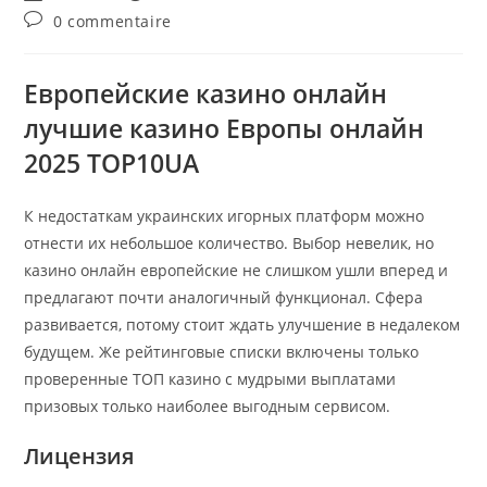
0 commentaire
Европейские казино онлайн ️
лучшие казино Европы онлайн
2025 TOP10UA
К недостаткам украинских игорных платформ можно
отнести их небольшое количество. Выбор невелик, но
казино онлайн европейские не слишком ушли вперед и
предлагают почти аналогичный функционал. Сфера
развивается, потому стоит ждать улучшение в недалеком
будущем. Же рейтинговые списки включены только
проверенные ТОП казино с мудрыми выплатами
призовых только наиболее выгодным сервисом.
Лицензия