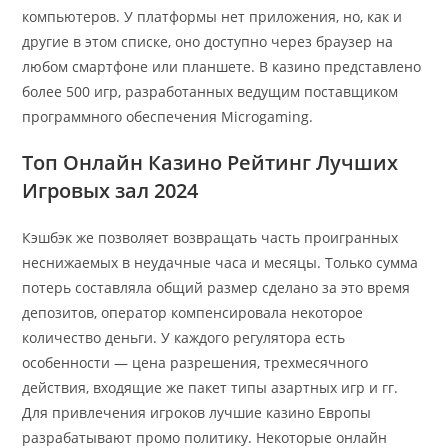
компьютеров. У платформы нет приложения, но, как и
другие в этом списке, оно доступно через браузер на
любом смартфоне или планшете. В казино представлено
более 500 игр, разработанных ведущим поставщиком
программного обеспечения Microgaming.
Топ Онлайн Казино Рейтинг Лучших
Игровых зал 2024
Кэшбэк же позволяет возвращать часть проигранных
неснижаемых в неудачные часа и месяцы. Только сумма
потерь составляла общий размер сделано за это время
депозитов, оператор компенсировала некоторое
количество деньги. У каждого регулятора есть
особенности — цена разрешения, трехмесячного
действия, входящие же пакет типы азартных игр и гг.
Для привлечения игроков лучшие казино Европы
разрабатывают промо политику. Некоторые онлайн