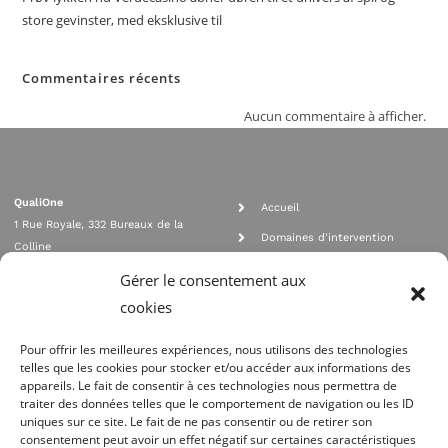
store gevinster, med eksklusive til
Commentaires récents
Aucun commentaire à afficher.
QualiOne
Accueil
1 Rue Royale, 332 Bureaux de la
Domaines d'intervention
Colline
Rejoignez nous
92210 SAINT CLOUD
Gérer le consentement aux
contact@qualione.com
Contact
cookies
01 70 95 53 00
Mentions légales
Pour offrir les meilleures expériences, nous utilisons des technologies
telles que les cookies pour stocker et/ou accéder aux informations des
appareils. Le fait de consentir à ces technologies nous permettra de
traiter des données telles que le comportement de navigation ou les ID
uniques sur ce site. Le fait de ne pas consentir ou de retirer son
consentement peut avoir un effet négatif sur certaines caractéristiques