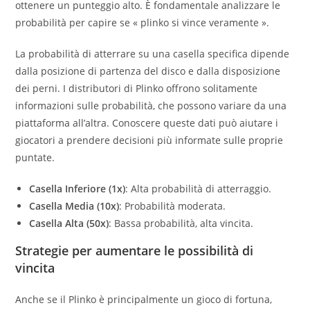
ottenere un punteggio alto. È fondamentale analizzare le
probabilità per capire se « plinko si vince veramente ».
La probabilità di atterrare su una casella specifica dipende
dalla posizione di partenza del disco e dalla disposizione
dei perni. I distributori di Plinko offrono solitamente
informazioni sulle probabilità, che possono variare da una
piattaforma all’altra. Conoscere queste dati può aiutare i
giocatori a prendere decisioni più informate sulle proprie
puntate.
Casella Inferiore (1x)
: Alta probabilità di atterraggio.
Casella Media (10x)
: Probabilità moderata.
Casella Alta (50x)
: Bassa probabilità, alta vincita.
Strategie per aumentare le possibilità di
vincita
Anche se il Plinko è principalmente un gioco di fortuna,