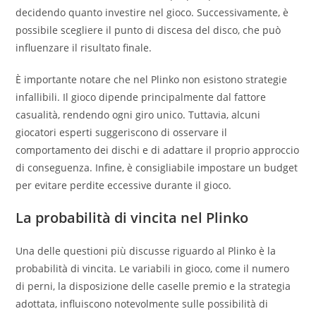
decidendo quanto investire nel gioco. Successivamente, è
possibile scegliere il punto di discesa del disco, che può
influenzare il risultato finale.
È importante notare che nel Plinko non esistono strategie
infallibili. Il gioco dipende principalmente dal fattore
casualità, rendendo ogni giro unico. Tuttavia, alcuni
giocatori esperti suggeriscono di osservare il
comportamento dei dischi e di adattare il proprio approccio
di conseguenza. Infine, è consigliabile impostare un budget
per evitare perdite eccessive durante il gioco.
La probabilità di vincita nel Plinko
Una delle questioni più discusse riguardo al Plinko è la
probabilità di vincita. Le variabili in gioco, come il numero
di perni, la disposizione delle caselle premio e la strategia
adottata, influiscono notevolmente sulle possibilità di