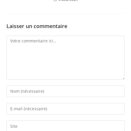
Laisser un commentaire