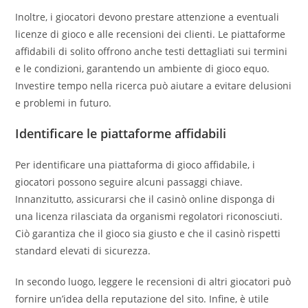
Inoltre, i giocatori devono prestare attenzione a eventuali
licenze di gioco e alle recensioni dei clienti. Le piattaforme
affidabili di solito offrono anche testi dettagliati sui termini
e le condizioni, garantendo un ambiente di gioco equo.
Investire tempo nella ricerca può aiutare a evitare delusioni
e problemi in futuro.
Identificare le piattaforme affidabili
Per identificare una piattaforma di gioco affidabile, i
giocatori possono seguire alcuni passaggi chiave.
Innanzitutto, assicurarsi che il casinò online disponga di
una licenza rilasciata da organismi regolatori riconosciuti.
Ciò garantiza che il gioco sia giusto e che il casinò rispetti
standard elevati di sicurezza.
In secondo luogo, leggere le recensioni di altri giocatori può
fornire un’idea della reputazione del sito. Infine, è utile