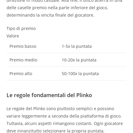
direzione in modo casuale. Alla fine, il disco atterra in una
delle caselle premio nella parte inferiore del gioco,
determinando la vincita finale del giocatore.
Tipo di premio
Valore
Premio basso
1-5x la puntata
Premio medio
10-20x la puntata
Premio alto
50-100x la puntata
Le regole fondamentali del Plinko
Le regole del Plinko sono piuttosto semplici e possono
variare leggermente a seconda della piattaforma di gioco.
Tuttavia, alcuni aspetti rimangono costanti. Ogni giocatore
deve innanzitutto selezionare la propria puntata,