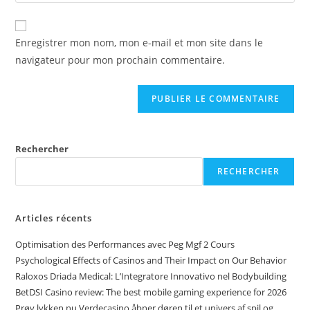
Enregistrer mon nom, mon e-mail et mon site dans le
navigateur pour mon prochain commentaire.
Rechercher
RECHERCHER
Articles récents
Optimisation des Performances avec Peg Mgf 2 Cours
Psychological Effects of Casinos and Their Impact on Our Behavior
Raloxos Driada Medical: L’Integratore Innovativo nel Bodybuilding
BetDSI Casino review: The best mobile gaming experience for 2026
Prøv lykken nu Verdecasino åbner døren til et univers af spil og