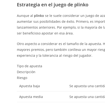
Estrategia en el juego de plinko
Aunque al
plinko
se le suele considerar un juego de az
aumentar sus posibilidades de éxito. Primero, es import
lanzamientos anteriores. Por ejemplo, si la mayoría de 
ser beneficioso apostar en esa área.
Otro aspecto a considerar es el tamaño de la apuesta.
mayores premios, pero también conlleva un mayor riesgo
experiencia y la tolerancia al riesgo del jugador.
Tipo de apuesta
Descripción
Riesgo
Apuesta baja
Se apuesta una canti
Apuesta media
Se apuesta una canti