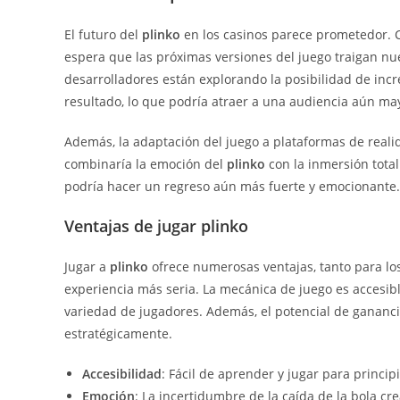
El futuro del
plinko
en los casinos parece prometedor. Co
espera que las próximas versiones del juego traigan nu
desarrolladores están explorando la posibilidad de incre
resultado, lo que podría atraer a una audiencia aún ma
Además, la adaptación del juego a plataformas de reali
combinaría la emoción del
plinko
con la inmersión total
podría hacer un regreso aún más fuerte y emocionante.
Ventajas de jugar plinko
Jugar a
plinko
ofrece numerosas ventajas, tanto para l
experiencia más seria. La mecánica de juego es accesible
variedad de jugadores. Además, el potencial de gananc
estratégicamente.
Accesibilidad
: Fácil de aprender y jugar para princip
Emoción
: La incertidumbre de la caída de la bola cr