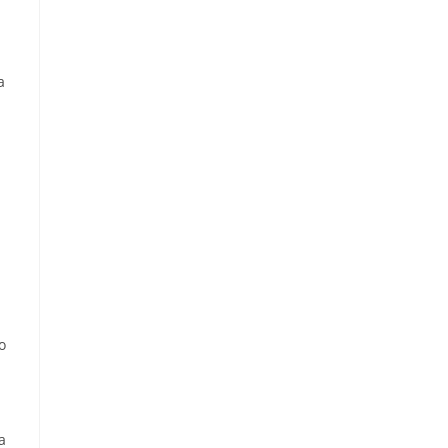
a
o
a