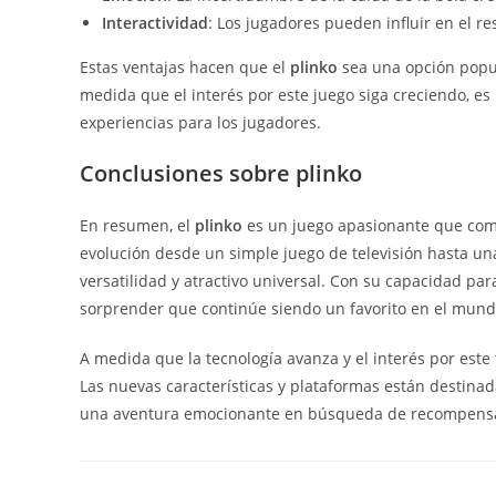
Interactividad
: Los jugadores pueden influir en el r
Estas ventajas hacen que el
plinko
sea una opción popul
medida que el interés por este juego siga creciendo, 
experiencias para los jugadores.
Conclusiones sobre plinko
En resumen, el
plinko
es un juego apasionante que combi
evolución desde un simple juego de televisión hasta u
versatilidad y atractivo universal. Con su capacidad pa
sorprender que continúe siendo un favorito en el mund
A medida que la tecnología avanza y el interés por este 
Las nuevas características y plataformas están destinad
una aventura emocionante en búsqueda de recompens