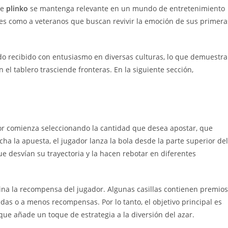
ue
plinko
se mantenga relevante en un mundo de entretenimiento
es como a veteranos que buscan revivir la emoción de sus primera
do recibido con entusiasmo en diversas culturas, lo que demuestra
 el tablero trasciende fronteras. En la siguiente sección,
dor comienza seleccionando la cantidad que desea apostar, que
ha la apuesta, el jugador lanza la bola desde la parte superior del
ue desvían su trayectoria y la hacen rebotar en diferentes
mina la recompensa del jugador. Algunas casillas contienen premios
as o a menos recompensas. Por lo tanto, el objetivo principal es
que añade un toque de estrategia a la diversión del azar.