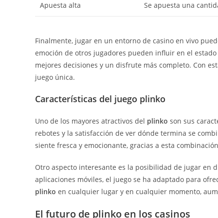
Apuesta alta
Se apuesta una cantid
Finalmente, jugar en un entorno de casino en vivo pued
emoción de otros jugadores pueden influir en el estado 
mejores decisiones y un disfrute más completo. Con esta
juego única.
Características del juego plinko
Uno de los mayores atractivos del
plinko
son sus caracte
rebotes y la satisfacción de ver dónde termina se comb
siente fresca y emocionante, gracias a esta combinació
Otro aspecto interesante es la posibilidad de jugar en d
aplicaciones móviles, el juego se ha adaptado para ofre
plinko
en cualquier lugar y en cualquier momento, au
El futuro de plinko en los casinos