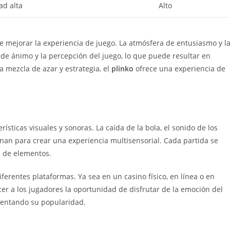
ad alta
Alto
e mejorar la experiencia de juego. La atmósfera de entusiasmo y l
de ánimo y la percepción del juego, lo que puede resultar en
 mezcla de azar y estrategia, el
plinko
ofrece una experiencia de
rísticas visuales y sonoras. La caída de la bola, el sonido de los
inan para crear una experiencia multisensorial. Cada partida se
n de elementos.
iferentes plataformas. Ya sea en un casino físico, en línea o en
cer a los jugadores la oportunidad de disfrutar de la emoción del
mentando su popularidad.