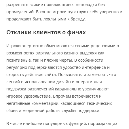
разрешать всякие появляющиеся неполадки без
промедлений. В конце игроки чувствуют себя уверенно и
продолжают быть лояльными к бренду.
Отклики клиентов о фичах
Игроки энергично обмениваются своими рецензиями о
возможностях виртуального казино, выделяя как
позитивные, так и плохие черты. В особенности
регулярно подчеркиваются удобство интерфейса и
скорость действия сайта. Пользователи замечают, что
легкий в использовании дизайн и оперативная
подгрузка развлечений кардинально увеличивают
игровое удовольствие. Впрочем встречаются и
негативные комментарии, касающиеся технических
сбоев и медленной работы службы поддержки.
В числе наиболее популярных функций, порождающих