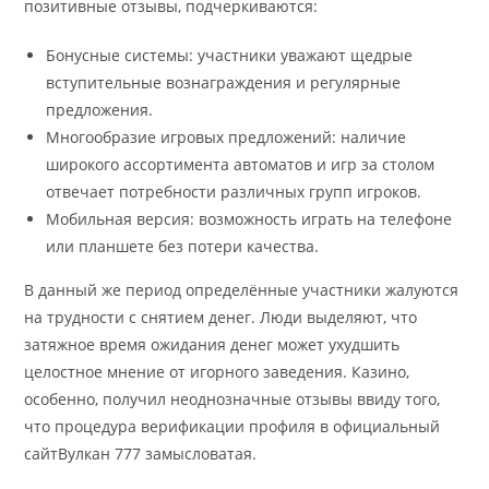
позитивные отзывы, подчеркиваются:
Бонусные системы: участники уважают щедрые
вступительные вознаграждения и регулярные
предложения.
Многообразие игровых предложений: наличие
широкого ассортимента автоматов и игр за столом
отвечает потребности различных групп игроков.
Мобильная версия: возможность играть на телефоне
или планшете без потери качества.
В данный же период определённые участники жалуются
на трудности с снятием денег. Люди выделяют, что
затяжное время ожидания денег может ухудшить
целостное мнение от игорного заведения. Казино,
особенно, получил неоднозначные отзывы ввиду того,
что процедура верификации профиля в официальный
сайтВулкан 777 замысловатая.