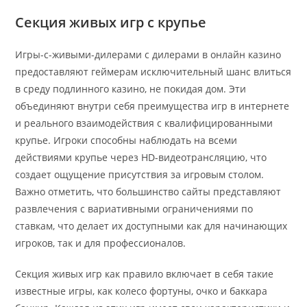
Секция живых игр с крупье
Игры-с-живыми-дилерами с дилерами в онлайн казино
предоставляют геймерам исключительный шанс влиться
в среду подлинного казино, не покидая дом. Эти
объединяют внутри себя преимущества игр в интернете
и реального взаимодействия с квалифицированными
крупье. Игроки способны наблюдать на всеми
действиями крупье через HD-видеотрансляцию, что
создает ощущение присутствия за игровым столом.
Важно отметить, что большинство сайты представляют
развлечения с вариативными ограничениями по
ставкам, что делает их доступными как для начинающих
игроков, так и для профессионалов.
Секция живых игр как правило включает в себя такие
известные игры, как колесо фортуны, очко и баккара