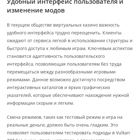
Удобный интерфейс пользователя и
изменение модов
В текущем обществе виртуальных казино важность
удобного интерфейса трудно переоценить. Клиенты
ожидают от сервиса легкой в использовании структуры и
быстрого доступа к любимым играм. Ключевым аспектом
становится адаптивность пользовательского
интерфейса, позволяющая пользователям без труда
перемещаться между разнообразными игровыми
режимами. Данное возможно достигнуто посредством
интерактивных каталогов и ярких графических
указателей, которые обеспечивают нахождение нужной
информации скорым и легким.
Смена режимов, таких как тестовый режим и игра на
реальные деньги, должно быть очень гладким. Это
позволяет пользователям тестировать подходы в Vulkan