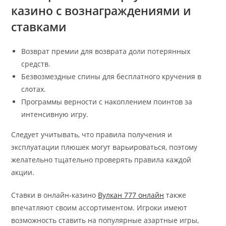
казино с вознаграждениями и
ставками
Возврат премии для возврата доли потерянных
средств.
Безвозмездные спины для бесплатного кручения в
слотах.
Программы верности с накоплением поинтов за
интенсивную игру.
Следует учитывать, что правила получения и
эксплуатации плюшек могут варьироваться, поэтому
желательно тщательно проверять правила каждой
акции.
Ставки в онлайн-казино
Вулкан 777 онлайн
также
впечатляют своим ассортиментом. Игроки имеют
возможность ставить на популярные азартные игры,