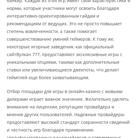
банкир. Каждая из этих игр имеет свои характеристики и
нормы, которые участники могут освоить благодаря
интерактивно-ориентированным гайдам и
рекомендациям от ведущих. Это не просто повышает
степень вовлеченности, а также помогает
совершенствованию умений геймеров. К тому же,
некоторые игорные заведения, как официальный
сайтВулкан 777, предоставляют эксклюзивные игры с
уникальными опциями, такими как дополнительные
ставки или увеличивающиеся джекпоты, что делает
геймплей еще более захватывающим.
Отбор площадки для игры в онлайн-казино с живыми
дилерами играет важное значение. Желательно уделять
внимание на лицензии, репутацию провайдера и
мнения других пользователей. Надежные провайдеры
предоставляют высокий стандарт сохранности сведений
и честность игр благодаря применению
сертифицированных рандомайзеров и современных