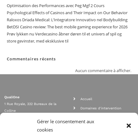
Optimisation des Performances avec Peg Mgf 2 Cours
Psychological Effects of Casinos and Their Impact on Our Behavior
Raloxos Driada Medical: L’Integratore Innovativo nel Bodybuilding
BetDSI Casino review: The best mobile gaming experience for 2026
Prøv lykken nu Verdecasino åbner døren til et univers af spil og
store gevinster, med eksklusive til
Commentaires récents
Aucun commentaire à afficher.
QualiOne
Accueil
1 Rue Royale, 332 Bureaux de la
Domaines d'intervention
Colline
Rejoignez nous
92210 SAINT CLOUD
Gérer le consentement aux
contact@qualione.com
Contact
cookies
01 70 95 53 00
Mentions légales