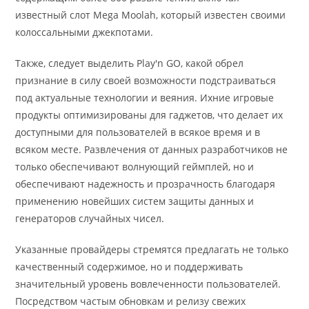
известный слот Mega Moolah, который известен своими
колоссальными джекпотами.
Также, следует выделить Play'n GO, какой обрел
признание в силу своей возможности подстраиваться
под актуальные технологии и веяния. Ихние игровые
продукты оптимизированы для гаджетов, что делает их
доступными для пользователей в всякое время и в
всяком месте. Развлечения от данных разработчиков не
только обеспечивают волнующий геймплей, но и
обеспечивают надежность и прозрачность благодаря
применению новейших систем защиты данных и
генераторов случайных чисел.
Указанные провайдеры стремятся предлагать не только
качественный содержимое, но и поддерживать
значительный уровень вовлеченности пользователей.
Посредством частым обновкам и релизу свежих