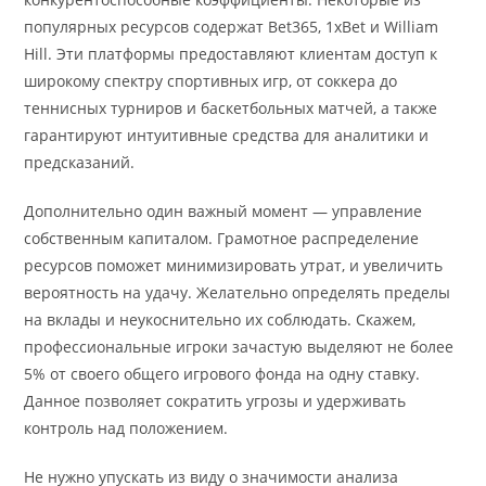
популярных ресурсов содержат Bet365, 1xBet и William
Hill. Эти платформы предоставляют клиентам доступ к
широкому спектру спортивных игр, от соккера до
теннисных турниров и баскетбольных матчей, а также
гарантируют интуитивные средства для аналитики и
предсказаний.
Дополнительно один важный момент — управление
собственным капиталом. Грамотное распределение
ресурсов поможет минимизировать утрат, и увеличить
вероятность на удачу. Желательно определять пределы
на вклады и неукоснительно их соблюдать. Скажем,
профессиональные игроки зачастую выделяют не более
5% от своего общего игрового фонда на одну ставку.
Данное позволяет сократить угрозы и удерживать
контроль над положением.
Не нужно упускать из виду о значимости анализа