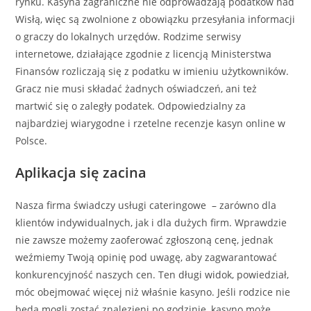
rynku. Kasyna zagraniczne nie odprowadzają podatków nad
Wisłą, więc są zwolnione z obowiązku przesyłania informacji
o graczy do lokalnych urzędów. Rodzime serwisy
internetowe, działające zgodnie z licencją Ministerstwa
Finansów rozliczają się z podatku w imieniu użytkowników.
Gracz nie musi składać żadnych oświadczeń, ani też
martwić się o zaległy podatek. Odpowiedzialny za
najbardziej wiarygodne i rzetelne recenzje kasyn online w
Polsce.
Aplikacja się zacina
Nasza firma świadczy usługi cateringowe – zarówno dla
klientów indywidualnych, jak i dla dużych firm. Wprawdzie
nie zawsze możemy zaoferować zgłoszoną cenę, jednak
weźmiemy Twoją opinię pod uwagę, aby zagwarantować
konkurencyjność naszych cen. Ten długi widok, powiedział,
móc obejmować więcej niż właśnie kasyno. Jeśli rodzice nie
będą mogli zostać znalezieni po godzinie, kasyno może