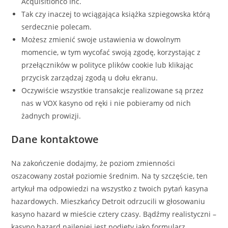
Acquisitionco Inc.
Tak czy inaczej to wciągająca książka szpiegowska którą
serdecznie polecam.
Możesz zmienić swoje ustawienia w dowolnym
momencie, w tym wycofać swoją zgodę, korzystając z
przełączników w polityce plików cookie lub klikając
przycisk zarządzaj zgodą u dołu ekranu.
Oczywiście wszystkie transakcje realizowane są przez
nas w VOX kasyno od ręki i nie pobieramy od nich
żadnych prowizji.
Dane kontaktowe
Na zakończenie dodajmy, że poziom zmienności
oszacowany został poziomie średnim. Na ty szczęście, ten
artykuł ma odpowiedzi na wszystko z twoich pytań kasyna
hazardowych. Mieszkańcy Detroit odrzucili w głosowaniu
kasyno hazard w mieście cztery czasy. Bądźmy realistyczni –
kasyno hazard najlepiej jest podjęty jako formularz