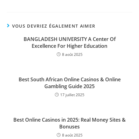
VOUS DEVRIEZ ÉGALEMENT AIMER
BANGLADESH UNIVERSITY A Center Of
Excellence For Higher Education
8 août 2025
Best South African Online Casinos & Online
Gambling Guide 2025
17 juillet 2025
Best Online Casinos in 2025: Real Money Sites &
Bonuses
8 août 2025