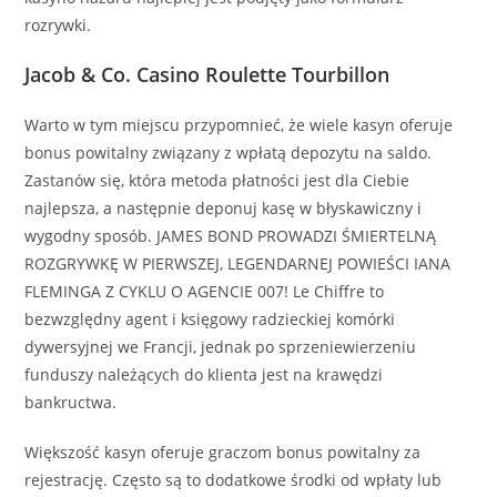
rozrywki.
Jacob & Co. Casino Roulette Tourbillon
Warto w tym miejscu przypomnieć, że wiele kasyn oferuje
bonus powitalny związany z wpłatą depozytu na saldo.
Zastanów się, która metoda płatności jest dla Ciebie
najlepsza, a następnie deponuj kasę w błyskawiczny i
wygodny sposób. JAMES BOND PROWADZI ŚMIERTELNĄ
ROZGRYWKĘ W PIERWSZEJ, LEGENDARNEJ POWIEŚCI IANA
FLEMINGA Z CYKLU O AGENCIE 007! Le Chiffre to
bezwzględny agent i księgowy radzieckiej komórki
dywersyjnej we Francji, jednak po sprzeniewierzeniu
funduszy należących do klienta jest na krawędzi
bankructwa.
Większość kasyn oferuje graczom bonus powitalny za
rejestrację. Często są to dodatkowe środki od wpłaty lub