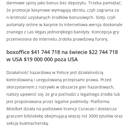
darmowe spiny jako bonus bez depozytu. Trzeba pamiętać,
że promocje kasynowe wymagają obrotu, czyli zagrania za
n-krotność uzyskanych środków bonusowych. Sloty, czyli
automaty online w kasynie to internetowa wersja doskonale
znanego z Las Vegas jednorękiego bandyty. Koncepcja gry
przeniesiona do Internetu zrobiła prawdziwą furorę.
boxoffice $41 744 718 na świecie $22 744 718
w USA $19 000 000 poza USA
Działalność hazardowa w Polsce jest działalnością
kontrolowaną i uregulowaną przepisami prawa. Przed
skorzystaniem z rozrywki w obszarze gier hazardowych,
należy upewnić się, że gra pochodzi z legalnego źródła lub
jest proponowana przez legalne podmioty. Platforma
Mostbet działa na podstawie licencji Curacao i dostarcza
graczom bibliotekę obejmującą więcej niż 3000 tytułów oraz
sekcję bukmacherską.