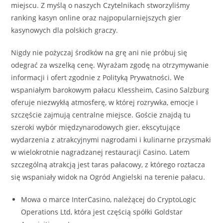
miejscu. Z myślą o naszych Czytelnikach stworzyliśmy
ranking kasyn online oraz najpopularniejszych gier
kasynowych dla polskich graczy.
Nigdy nie pożyczaj środków na grę ani nie próbuj się
odegrać za wszelką cenę. Wyrażam zgodę na otrzymywanie
informacji i ofert zgodnie z Polityką Prywatności. We
wspaniałym barokowym pałacu Klessheim, Casino Salzburg
oferuje niezwykłą atmosferę, w której rozrywka, emocje i
szczęście zajmują centralne miejsce. Goście znajdą tu
szeroki wybór międzynarodowych gier, ekscytujące
wydarzenia z atrakcyjnymi nagrodami i kulinarne przysmaki
w wielokrotnie nagradzanej restauracji Casino. Latem
szczególną atrakcją jest taras pałacowy, z którego roztacza
się wspaniały widok na Ogród Angielski na terenie pałacu.
Mowa o marce InterCasino, należącej do CryptoLogic
Operations Ltd, która jest częścią spółki Goldstar