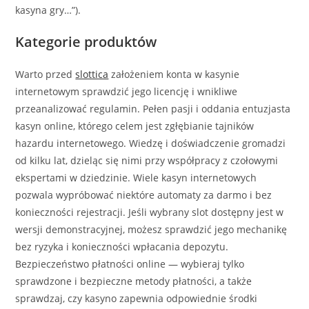
kasyna gry…”).
Kategorie produktów
Warto przed
slottica
założeniem konta w kasynie
internetowym sprawdzić jego licencję i wnikliwe
przeanalizować regulamin. Pełen pasji i oddania entuzjasta
kasyn online, którego celem jest zgłębianie tajników
hazardu internetowego. Wiedzę i doświadczenie gromadzi
od kilku lat, dzieląc się nimi przy współpracy z czołowymi
ekspertami w dziedzinie. Wiele kasyn internetowych
pozwala wypróbować niektóre automaty za darmo i bez
konieczności rejestracji. Jeśli wybrany slot dostępny jest w
wersji demonstracyjnej, możesz sprawdzić jego mechanikę
bez ryzyka i konieczności wpłacania depozytu.
Bezpieczeństwo płatności online — wybieraj tylko
sprawdzone i bezpieczne metody płatności, a także
sprawdzaj, czy kasyno zapewnia odpowiednie środki