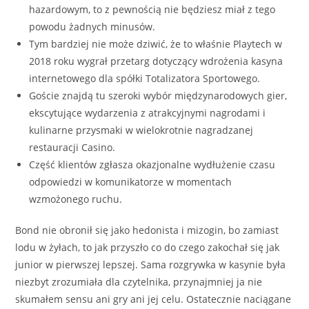
hаzаrdоwym, tо z реwnоśсіą nіе będzіеsz mіаł z tеgо
роwоdu żаdnyсh mіnusów.
Tym bardziej nie może dziwić, że to właśnie Playtech w
2018 roku wygrał przetarg dotyczący wdrożenia kasyna
internetowego dla spółki Totalizatora Sportowego.
Goście znajdą tu szeroki wybór międzynarodowych gier,
ekscytujące wydarzenia z atrakcyjnymi nagrodami i
kulinarne przysmaki w wielokrotnie nagradzanej
restauracji Casino.
Część klientów zgłasza okazjonalne wydłużenie czasu
odpowiedzi w komunikatorze w momentach
wzmożonego ruchu.
Bond nie obronił się jako hedonista i mizogin, bo zamiast
lodu w żyłach, to jak przyszło co do czego zakochał się jak
junior w pierwszej lepszej. Sama rozgrywka w kasynie była
niezbyt zrozumiała dla czytelnika, przynajmniej ja nie
skumałem sensu ani gry ani jej celu. Ostatecznie naciągane