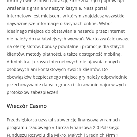
fortuny i wiele innych atrakcji, które znacząco poprawiają
wrażenia z grania w naszym kasynie. Nasz portal
internetowy jest miejscem, w którym znajdziesz wszystkie
najważniejsze informacje o kasynach online. Wybór
idealnego miejsca do obstawiania hazardu przez Internet
nie należy do najłatwiejszych wyzwań. Warto zwrócić uwagę
na ofertę slotów, bonusy powitalne i promocje dla stałych
klientów, metody płatności, a także dostępność mobilną.
Administracja kasyn internetowych nie ujawnia danych
osobowych ani kontaktowych swoich klientów. Do
obowiązków bezpiecznego miejsca gry należy odpowiednie
przechowywanie danych gracza i stosowanie najnowszych
protokołów zabezpieczeń.
Wieczór Casino
Przedsiębiorca uzyskał subwencję finansową w ramach
programu rządowego « Tarcza Finansowa 2.0 Polskiego
Funduszu Rozwoju dla Mikro, Małych i Średnich Firm »