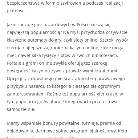
bezpieczeństwa w formie szyfrowania podczas realizacji
płatności.
Jakie rodzaje gier hazardowych w Polsce cieszą się
największą popularnością? Na myśl przychodzą oczywiście
klasyczne automaty do gry, czyli sloty online. Szeroki wybór
oferują najlepsze zagraniczne kasyna online, które mogą
mieć nawet kilka tysięcy slotów w swoich bibliotekach.
Portale z grami online zwykle oferują też szeroką
dostępność kasyn na żywo z prawdziwymi krupierami.
Opcja gry z dowolnego miejsca z atmosferą prawdziwego
przybytku hazardu to kategoria ciesząca się ogromnym
zainteresowaniem. Rośnie też popularność gier crash, w
tym popularnego Aviatora, którego warto przetestować
samodzielnie.
Mamy wspaniałe bonusy powitalne, turnieje, premie od
doładowania, darmowe spiny, program lojalnościowy, Koło