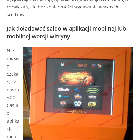
rozwiązań, ale bez konieczności wydawania własnych
środków.
Jak doładować saldo w aplikacji mobilnej lub
mobilnej wersji witryny
Nie
musis
z
czeka
ć, aż
nasza
VOX
Casin
o
aplika
cja
mobil