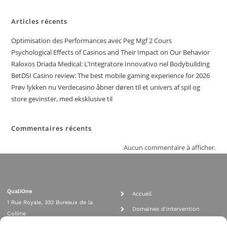
Articles récents
Optimisation des Performances avec Peg Mgf 2 Cours
Psychological Effects of Casinos and Their Impact on Our Behavior
Raloxos Driada Medical: L’Integratore Innovativo nel Bodybuilding
BetDSI Casino review: The best mobile gaming experience for 2026
Prøv lykken nu Verdecasino åbner døren til et univers af spil og
store gevinster, med eksklusive til
Commentaires récents
Aucun commentaire à afficher.
QualiOne
Accueil
1 Rue Royale, 332 Bureaux de la
Domaines d'intervention
Colline
Rejoignez nous
92210 SAINT CLOUD