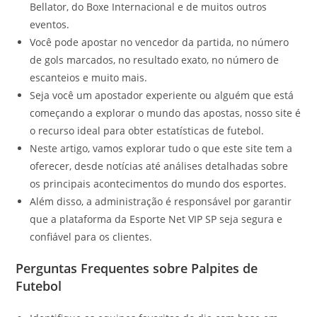
Bellator, do Boxe Internacional e de muitos outros
eventos.
Você pode apostar no vencedor da partida, no número
de gols marcados, no resultado exato, no número de
escanteios e muito mais.
Seja você um apostador experiente ou alguém que está
começando a explorar o mundo das apostas, nosso site é
o recurso ideal para obter estatísticas de futebol.
Neste artigo, vamos explorar tudo o que este site tem a
oferecer, desde notícias até análises detalhadas sobre
os principais acontecimentos do mundo dos esportes.
Além disso, a administração é responsável por garantir
que a plataforma da Esporte Net VIP SP seja segura e
confiável para os clientes.
Perguntas Frequentes sobre Palpites de
Futebol