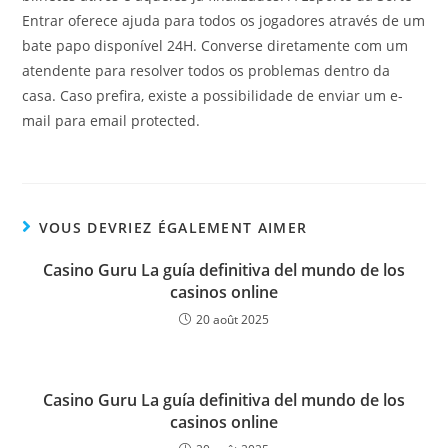
Entrar oferece ajuda para todos os jogadores através de um
bate papo disponível 24H. Converse diretamente com um
atendente para resolver todos os problemas dentro da
casa. Caso prefira, existe a possibilidade de enviar um e-
mail para email protected.
VOUS DEVRIEZ ÉGALEMENT AIMER
Casino Guru La guía definitiva del mundo de los
casinos online
20 août 2025
Casino Guru La guía definitiva del mundo de los
casinos online