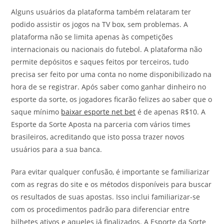
Alguns usuários da plataforma também relataram ter
podido assistir os jogos na TV box, sem problemas. A
plataforma não se limita apenas às competições
internacionais ou nacionais do futebol. A plataforma não
permite depósitos e saques feitos por terceiros, tudo
precisa ser feito por uma conta no nome disponibilizado na
hora de se registrar. Após saber como ganhar dinheiro no
esporte da sorte, os jogadores ficarão felizes ao saber que o
saque mínimo
baixar esporte net bet
é de apenas R$10. A
Esporte da Sorte Aposta na parceria com vários times
brasileiros, acreditando que isto possa trazer novos
usuários para a sua banca.
Para evitar qualquer confusão, é importante se familiarizar
com as regras do site e os métodos disponíveis para buscar
os resultados de suas apostas. Isso inclui familiarizar-se
com os procedimentos padrão para diferenciar entre
bilhetes ativos e aqueles já finalizados. A Esporte da Sorte