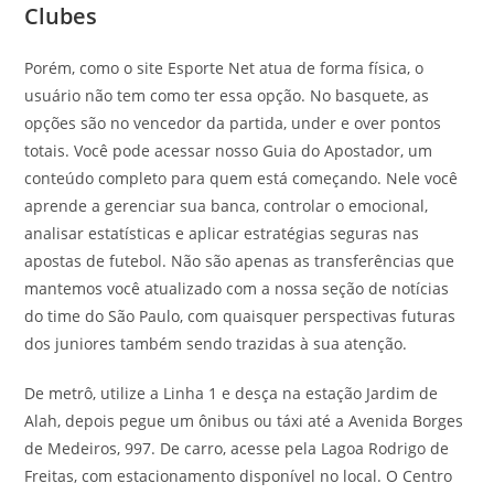
Clubes
Porém, como o site Esporte Net atua de forma física, o
usuário não tem como ter essa opção. No basquete, as
opções são no vencedor da partida, under e over pontos
totais. Você pode acessar nosso Guia do Apostador, um
conteúdo completo para quem está começando. Nele você
aprende a gerenciar sua banca, controlar o emocional,
analisar estatísticas e aplicar estratégias seguras nas
apostas de futebol. Não são apenas as transferências que
mantemos você atualizado com a nossa seção de notícias
do time do São Paulo, com quaisquer perspectivas futuras
dos juniores também sendo trazidas à sua atenção.
De metrô, utilize a Linha 1 e desça na estação Jardim de
Alah, depois pegue um ônibus ou táxi até a Avenida Borges
de Medeiros, 997. De carro, acesse pela Lagoa Rodrigo de
Freitas, com estacionamento disponível no local. O Centro