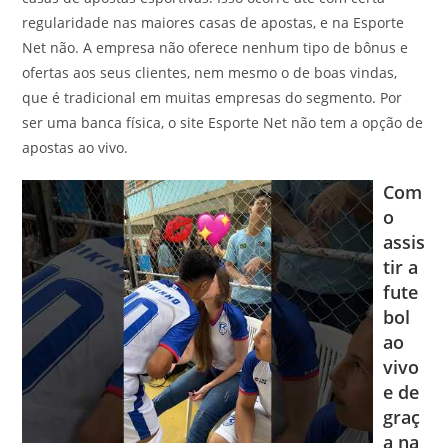
regularidade nas maiores casas de apostas, e na Esporte
Net não. A empresa não oferece nenhum tipo de bônus e
ofertas aos seus clientes, nem mesmo o de boas vindas,
que é tradicional em muitas empresas do segmento. Por
ser uma banca física, o site Esporte Net não tem a opção de
apostas ao vivo.
Com
o
assis
tir a
fute
bol
ao
vivo
e de
graç
a na