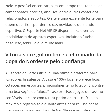
Nele, é possível encontrar jogos em tempo real, tabelas de
campeonatos, notícias, análises, entre outros conteúdos
relacionados a esportes. O site é uma excelente fonte para
quem quer ficar por dentro das novidades do mundo
esportivo. O Esporte Net VIP SP disponibiliza diversas
modalidades de apostas esportivas, incluindo futebol,
basquete, tênis, vôlei e muito mais.
Vitória sofre gol no fim e é eliminado da
Copa do Nordeste pelo Confiança
A Esporte da Sorte Oficial é uma ótima plataforma para
jogadores brasileiros. A casa é 100% local e oferece boas
cotações em esportes, principalmente no futebol. Encontre
uma boa seção de “ajuda”, caso precise, e jogos de cassino
confiáveis, sempre com RTP superior à 95%. Usufrua ao
máximo e registre-se o quanto antes para reivindicar as
melhores promoções. Esporte Net Show é um site que