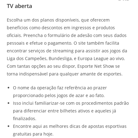
TV aberta
Escolha um dos planos disponíveis, que oferecem
benefícios como descontos em ingressos e produtos
oficiais. Preencha o formulário de adesão com seus dados
pessoais e efetue o pagamento. O site também facilita
encontrar serviços de streaming para assistir aos jogos da
Liga dos Campeões, Bundesliga, e Europa League ao vivo.
Com tantas opções ao seu dispor, Esporte Net Show se
torna indispensável para qualquer amante de esportes.
O nome da operação faz referência ao prazer
proporcionado pelos jogos de azar e ao fato.
Isso inclui familiarizar-se com os procedimentos padrão
para diferenciar entre bilhetes ativos e aqueles já
finalizados.
Encontre aqui as melhores dicas de apostas esportivas
gratuitas para hoje.