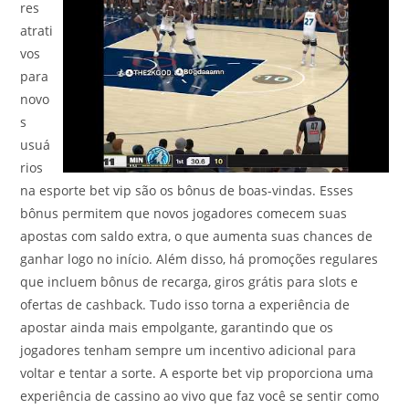
res
atrati
vos
para
novo
s
usuá
rios
na esporte bet vip são os bônus de boas-vindas. Esses
bônus permitem que novos jogadores comecem suas
apostas com saldo extra, o que aumenta suas chances de
ganhar logo no início. Além disso, há promoções regulares
que incluem bônus de recarga, giros grátis para slots e
ofertas de cashback. Tudo isso torna a experiência de
apostar ainda mais empolgante, garantindo que os
jogadores tenham sempre um incentivo adicional para
voltar e tentar a sorte. A esporte bet vip proporciona uma
experiência de cassino ao vivo que faz você se sentir como