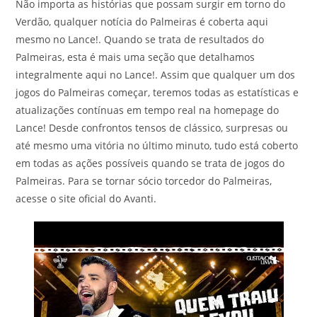
Não importa as histórias que possam surgir em torno do
Verdão, qualquer notícia do Palmeiras é coberta aqui
mesmo no Lance!. Quando se trata de resultados do
Palmeiras, esta é mais uma seção que detalhamos
integralmente aqui no Lance!. Assim que qualquer um dos
jogos do Palmeiras começar, teremos todas as estatísticas e
atualizações contínuas em tempo real na homepage do
Lance! Desde confrontos tensos de clássico, surpresas ou
até mesmo uma vitória no último minuto, tudo está coberto
em todas as ações possíveis quando se trata de jogos do
Palmeiras. Para se tornar sócio torcedor do Palmeiras,
acesse o site oficial do Avanti.