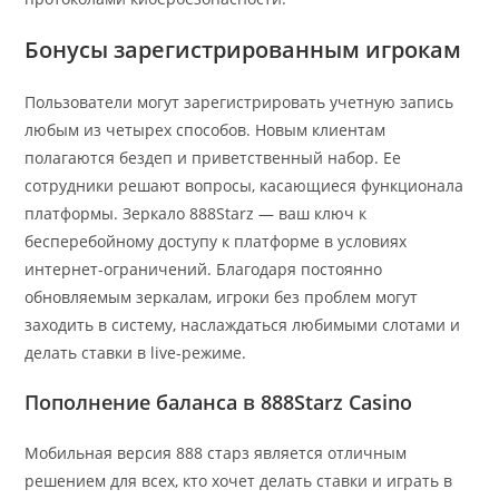
Бонусы зарегистрированным игрокам
Пользователи могут зарегистрировать учетную запись
любым из четырех способов. Новым клиентам
полагаются бездеп и приветственный набор. Ее
сотрудники решают вопросы, касающиеся функционала
платформы. Зеркало 888Starz — ваш ключ к
бесперебойному доступу к платформе в условиях
интернет-ограничений. Благодаря постоянно
обновляемым зеркалам, игроки без проблем могут
заходить в систему, наслаждаться любимыми слотами и
делать ставки в live-режиме.
Пополнение баланса в 888Starz Casino
Мобильная версия 888 старз является отличным
решением для всех, кто хочет делать ставки и играть в