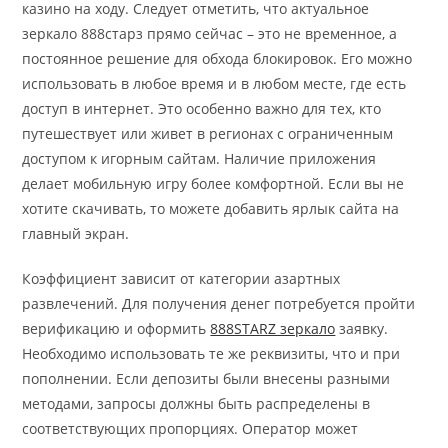
казино на ходу. Следует отметить, что актуальное
зеркало 888старз прямо сейчас – это не временное, а
постоянное решение для обхода блокировок. Его можно
использовать в любое время и в любом месте, где есть
доступ в интернет. Это особенно важно для тех, кто
путешествует или живет в регионах с ограниченным
доступом к игорным сайтам. Наличие приложения
делает мобильную игру более комфортной. Если вы не
хотите скачивать, то можете добавить ярлык сайта на
главный экран.
Коэффициент зависит от категории азартных
развлечений. Для получения денег потребуется пройти
верификацию и оформить
888STARZ зеркало
заявку.
Необходимо использовать те же реквизиты, что и при
пополнении. Если депозиты были внесены разными
методами, запросы должны быть распределены в
соответствующих пропорциях. Оператор может