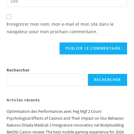
Enregistrer mon nom, mon e-mail et mon site dans le
navigateur pour mon prochain commentaire.
Rechercher
RECHERCHER
Articles récents
Optimisation des Performances avec Peg Mgf 2 Cours
Psychological Effects of Casinos and Their Impact on Our Behavior
Raloxos Driada Medical: L’Integratore Innovativo nel Bodybuilding
BetDSI Casino review: The best mobile gaming experience for 2026