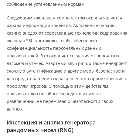
соблюдение установленным нормам.
Следующим ключевым компонентом охраны является
охрана информации клиентов. Актуальные онлайн-
казино внедряют современные технологии кодирования,
включая SSL-протоколы, чтобы обеспечить
конфиденциальность персональных данных
пользователей. Это охраняет сведения от вероятных
взломов и утечек. Азартный клуб pin up также внедряют
сложную аутентификацию и другие меры безопасности
для предотвращения неразрешенного проникновения к
профилям игроков. С помощью этим действиям
пользователи способны сосредоточиться на
развлечении, не переживая о безопасности своих
данных.
Инспекция и анализ генератора
рандомных чисел (RNG)