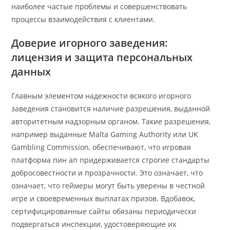
наиболее частые проблемы и совершенствовать
процессы взаимодействия с клиентами.
Доверие игорного заведения:
лицензия и защита персональных
данных
Главным элементом надежности всякого игорного
заведения становится наличие разрешения, выданной
авторитетным надзорным органом. Такие разрешения,
например выданные Malta Gaming Authority или UK
Gambling Commission, обеспечивают, что игровая
платформа пин ап придерживается строгие стандарты
добросовестности и прозрачности. Это означает, что
означает, что геймеры могут быть уверены в честной
игре и своевременных выплатах призов. Вдобавок,
сертифицированные сайты обязаны периодически
подвергаться инспекции, удостоверяющие их