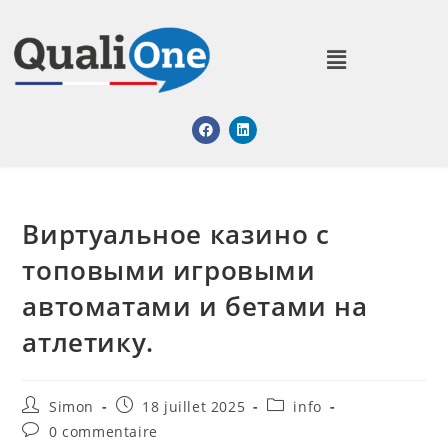
Виртуальное казино с
топовыми игровыми
автоматами и бетами на
атлетику.
Simon
18 juillet 2025
info
0 commentaire