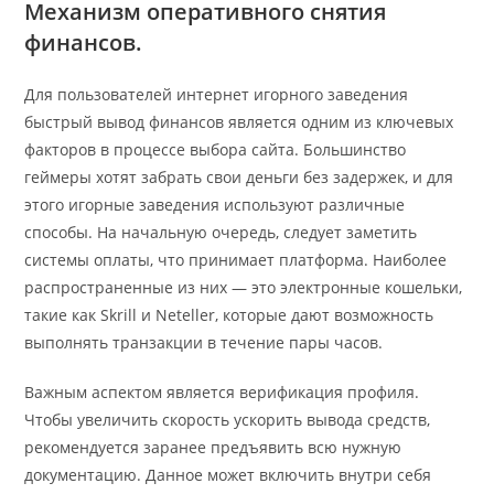
Механизм оперативного снятия
финансов.
Для пользователей интернет игорного заведения
быстрый вывод финансов является одним из ключевых
факторов в процессе выбора сайта. Большинство
геймеры хотят забрать свои деньги без задержек, и для
этого игорные заведения используют различные
способы. На начальную очередь, следует заметить
системы оплаты, что принимает платформа. Наиболее
распространенные из них — это электронные кошельки,
такие как Skrill и Neteller, которые дают возможность
выполнять транзакции в течение пары часов.
Важным аспектом является верификация профиля.
Чтобы увеличить скорость ускорить вывода средств,
рекомендуется заранее предъявить всю нужную
документацию. Данное может включить внутри себя