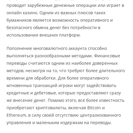
проводит зарубежные денежные операции или играет в
онлайн казино. Одним из важных плюсов таких
бумажников является возможность оперативного и
безопасного обмена денег без потребности в
использовании внешних платформ.
Пополнение многовалютного аккаунта способно
выполняться разнообразными методами. Финансовые
переводы считаются одним из наиболее доверенных
методов, несмотря на то, что требуют более длительного
времени для обработки. Для более оперативного
мгновенных транзакций игроки могут задействовать
кредитные и дебетовые, которые предоставляют сразу
же внесение денег. Помимо этого, всё более известность
приобретают криптовалюты, включая Bitcoin и
Ethereum, в силу своей отсутствию централизованного
управления и маленьким издержкам на переводы.