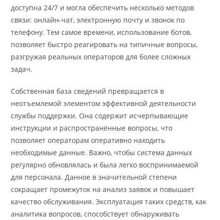
доступна 24/7 и могла обеспечить несколько методов
связи: онлайн-чат, электронную почту и звонок по
телефону. Тем самое времени, использование ботов,
позволяет быстро реагировать на типичные вопросы,
разгружая реальных операторов для более сложных
задач.
Собственная база сведений превращается в
неотъемлемой элементом эффективной деятельности
службы поддержки. Она содержит исчерпывающие
инструкции и распространённые вопросы, что
позволяет операторам оперативно находить
необходимые данные. Важно, чтобы система данных
регулярно обновлялась и была легко воспринимаемой
для персонала. Данное в значительной степени
сокращает промежуток на анализ заявок и повышает
качество обслуживания. Эксплуатация таких средств, как
аналитика вопросов, способствует обнаруживать