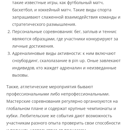
такие известные игры, как футбольный матч,
баскетбол, и хоккейный матч. Такие виды спорта
запрашивают слаженной взаимодействия команды и
стратегического размышления.
Персональные соревнования: бег, заплыв и теннис
являются образцами, где участники конкурируют за
личные достижения.
Адреналиновые виды активности: к ним включают
сноубординг, скалолазание в pin up. Оные завлекают
индивидов, кто жаждет адреналин и неизведанные
вызовы.
Также, атлетические мероприятия бывают
профессиональными либо непрофессиональными.
Мастерские соревнования регулярно организуются на
глобальном плане и содержат крупные чемпионаты и
кубки. Любительские же события дают возможность
участникам разного опыта проверить свои способности