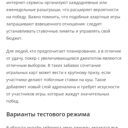
интернет-сервисы организуют каждодневные или
еженедельные разыгрыши, что расширяет вероятности
на победу. Важно помнить, что подобные азартные игры
запрашивают взвешенного отношения: следует
устанавливать ставочные лимиты и управлять свой
бюджет.
Для людей, кто предпочитает планирование, а в отличие
от удачу, покер с увеличивающимся джекпотом являются
отличным выбором. В таких забавах сочетание
игральных карт может вести к крупному призу, если
участники делают побочные ставки на куш. Такое
добавляет новый слой адреналина и требует искусности
от участников игры, которые жаждут значительных
побед.
Варианты тестового режима
В области онлайн-гейминга демо-режимы делаются все