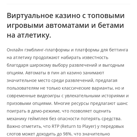
Виртуальное казино с топовыми
игровыми автоматами и бетами
на атлетику.
Онлайн гэмблинг-платформы и платформы для беттинга
на атлетику продолжают набирать известность
благодаря широкому выбору развлечений и выгодным
опциям. Автоматы в пин ап казино занимают
значительное место среди развлечений, предлагая
пользователям не только классические варианты, но и
современные видеоигры с увлекательными историями и
призовыми опциями. Многие ресурсы предлагают шанс
поиграть в демо-режиме, что позволяет оценить
механику геймплея без опасности потерять средства.
Важно отметить, что RTP (Return to Player) у передовых
слотов может доходить до 98%, что значительно