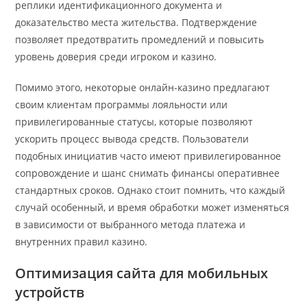
реплики идентификационного документа и
доказательство места жительства. Подтверждение
позволяет предотвратить промедлений и повысить
уровень доверия среди игроком и казино.
Помимо этого, некоторые онлайн-казино предлагают
своим клиентам программы лояльности или
привилегированные статусы, которые позволяют
ускорить процесс вывода средств. Пользователи
подобных инициатив часто имеют привилегированное
сопровождение и шанс снимать финансы оперативнее
стандартных сроков. Однако стоит помнить, что каждый
случай особенный, и время обработки может изменяться
в зависимости от выбранного метода платежа и
внутренних правил казино.
Оптимизация сайта для мобильных
устройств