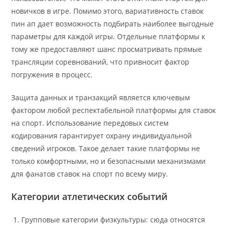
новичков в игре. Помимо этого, вариативность ставок
пин ап дает возможность подбирать наиболее выгодные
параметры для каждой игры. Отдельные платформы к
тому же предоставляют шанс просматривать прямые
трансляции соревнований, что привносит фактор
погружения в процесс.
Защита данных и транзакций является ключевым
фактором любой респектабельной платформы для ставок
на спорт. Использование передовых систем
кодирования гарантирует охрану индивидуальной
сведений игроков. Такое делает такие платформы не
только комфортными, но и безопасными механизмами
для фанатов ставок на спорт по всему миру.
Категории атлетических событий
Групповые категории физкультуры: сюда относятся