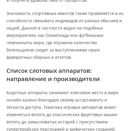
и получить удовольствие от процессом.
Значимость спортивных ивентов также проявляется в их
способности связывать индивидов из разных обычаев и
наций. Данное в частности видно на подобных
мероприятиях, как Олимпиада или футбольные
чемпионаты мира, где огромное количество
болельщиков следят за выступлениями своих
фаворитных сборных и атлетов.
Список слотовых аппаратов:
направление и производители
Азартные аппараты занимают ключевое место в мире
онлайн-казино благодаря своему ассортименту и
легкости доступа. Тематика игровых автоматов может
изменяться вплоть до классических фруктовых машин
вплоть до замысловатых историй с присутствием
супергеройских персонажей и мифических созданий.