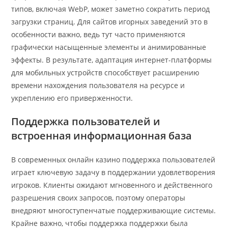
типов, включая WebP, может заметно сократить период
загрузки страниц. Для сайтов игорных заведений это в
особенности важно, ведь тут часто применяются
графически насыщенные элементы и анимированные
эффекты. В результате, адаптация интернет-платформы
для мобильных устройств способствует расширению
времени нахождения пользователя на ресурсе и
укреплению его приверженности.
Поддержка пользователей и
встроенная информационная база
В современных онлайн казино поддержка пользователей
играет ключевую задачу в поддержании удовлетворения
игроков. Клиенты ожидают мгновенного и действенного
разрешения своих запросов, поэтому операторы
внедряют многоступенчатые поддерживающие системы.
Крайне важно, чтобы поддержка поддержки была