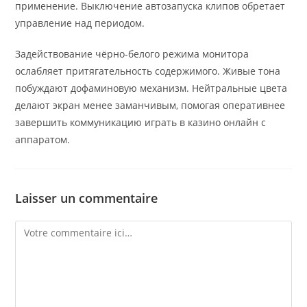
применение. Выключение автозапуска клипов обретает
управление над периодом.
Задействование чёрно-белого режима монитора
ослабляет притягательность содержимого. Живые тона
побуждают дофаминовую механизм. Нейтральные цвета
делают экран менее заманчивым, помогая оперативнее
завершить коммуникацию играть в казино онлайн с
аппаратом.
Laisser un commentaire