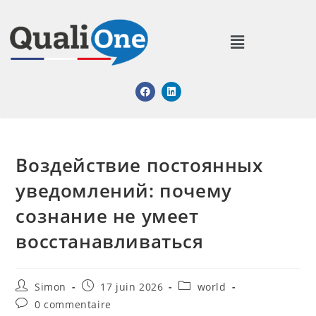
Воздействие постоянных
уведомлений: почему
сознание не умеет
восстанавливаться
Simon
17 juin 2026
world
0 commentaire