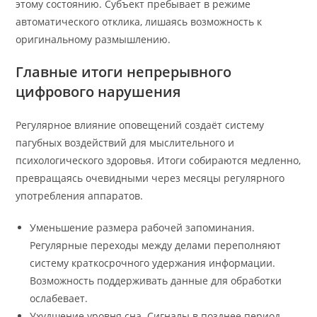
этому состоянию. Субъект пребывает в режиме
автоматического отклика, лишаясь возможность к
оригинальному размышлению.
Главные итоги непрерывного
цифрового нарушения
Регулярное влияние оповещений создаёт систему
пагубных воздействий для мыслительного и
психологического здоровья. Итоги собираются медленно,
превращаясь очевидными через месяцы регулярного
употребления аппаратов.
Уменьшение размера рабочей запоминания.
Регулярные переходы между делами переполняют
систему краткосрочного удержания информации.
Возможность поддерживать данные для обработки
ослабевает.
Ухудшение уровня сна. Сигналы в позднее период