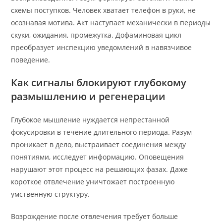
схемы поступков. Человек хватает телефон в руки, не
осознавая мотива. Акт наступает механически в периоды
скуки, ожидания, промежутка. Дофаминовая цикл
преобразует инспекцию уведомлений в навязчивое
поведение.
Как сигналы блокируют глубокому
размышлению и регенерации
Глубокое мышление нуждается непрестанной
фокусировки в течение длительного периода. Разум
проникает в дело, выстраивает соединения между
понятиями, исследует информацию. Оповещения
нарушают этот процесс на решающих фазах. Даже
короткое отвлечение уничтожает построенную
умственную структуру.
Возрождение после отвлечения требует больше