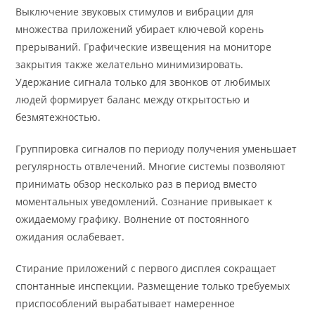
Выключение звуковых стимулов и вибрации для
множества приложений убирает ключевой корень
прерываний. Графические извещения на мониторе
закрытия также желательно минимизировать.
Удержание сигнала только для звонков от любимых
людей формирует баланс между открытостью и
безмятежностью.
Группировка сигналов по периоду получения уменьшает
регулярность отвлечений. Многие системы позволяют
принимать обзор несколько раз в период вместо
моментальных уведомлений. Сознание привыкает к
ожидаемому графику. Волнение от постоянного
ожидания ослабевает.
Стирание приложений с первого дисплея сокращает
спонтанные инспекции. Размещение только требуемых
приспособлений вырабатывает намеренное