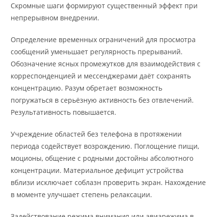
Скромные шаги формируют существенный эффект при
непрерывном внедрении.
Определение временных ограничений для просмотра
сообщений уменьшает регулярность прерываний.
Обозначение ясных промежутков для взаимодействия с
корреспонденцией и мессенджерами даёт сохранять
концентрацию. Разум обретает возможность
погружаться в серьёзную активность без отвлечений.
Результативность повышается.
Учреждение областей без телефона в протяжении
периода содействует возрождению. Поглощение пищи,
моционы, общение с родными достойны абсолютного
концентрации. Материальное дефицит устройства
вблизи исключает соблазн проверить экран. Нахождение
в моменте улучшает степень релаксации.
Задействование режима внимания или авиарежима в