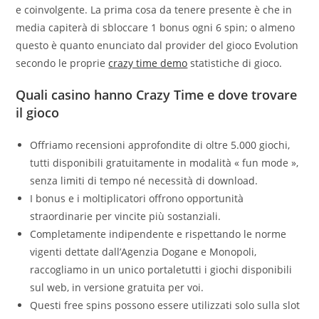
e coinvolgente. La prima cosa da tenere presente è che in
media capiterà di sbloccare 1 bonus ogni 6 spin; o almeno
questo è quanto enunciato dal provider del gioco Evolution
secondo le proprie
crazy time demo
statistiche di gioco.
Quali casino hanno Crazy Time e dove trovare
il gioco
Offriamo recensioni approfondite di oltre 5.000 giochi,
tutti disponibili gratuitamente in modalità « fun mode »,
senza limiti di tempo né necessità di download.
I bonus e i moltiplicatori offrono opportunità
straordinarie per vincite più sostanziali.
Completamente indipendente e rispettando le norme
vigenti dettate dall’Agenzia Dogane e Monopoli,
raccogliamo in un unico portaletutti i giochi disponibili
sul web, in versione gratuita per voi.
Questi free spins possono essere utilizzati solo sulla slot