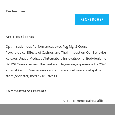
Rechercher
RECHERCHER
Articles récents
Optimisation des Performances avec Peg Mgf 2 Cours
Psychological Effects of Casinos and Their Impact on Our Behavior
Raloxos Driada Medical: L’Integratore Innovativo nel Bodybuilding
BetDSI Casino review: The best mobile gaming experience for 2026
Prøv lykken nu Verdecasino åbner døren til et univers af spil og
store gevinster, med eksklusive til
Commentaires récents
Aucun commentaire à afficher.