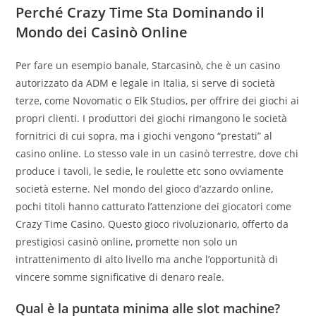
Perché Crazy Time Sta Dominando il
Mondo dei Casinò Online
Per fare un esempio banale, Starcasinò, che è un casino
autorizzato da ADM e legale in Italia, si serve di società
terze, come Novomatic o Elk Studios, per offrire dei giochi ai
propri clienti. I produttori dei giochi rimangono le società
fornitrici di cui sopra, ma i giochi vengono “prestati” al
casino online. Lo stesso vale in un casinò terrestre, dove chi
produce i tavoli, le sedie, le roulette etc sono ovviamente
società esterne. Nel mondo del gioco d’azzardo online,
pochi titoli hanno catturato l’attenzione dei giocatori come
Crazy Time Casino. Questo gioco rivoluzionario, offerto da
prestigiosi casinò online, promette non solo un
intrattenimento di alto livello ma anche l’opportunità di
vincere somme significative di denaro reale.
Qual è la puntata minima alle slot machine?