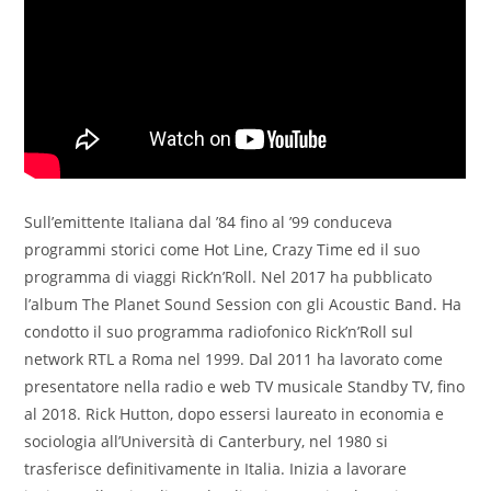
Sull’emittente Italiana dal ’84 fino al ’99 conduceva
programmi storici come Hot Line, Crazy Time ed il suo
programma di viaggi Rick’n’Roll. Nel 2017 ha pubblicato
l’album The Planet Sound Session con gli Acoustic Band. Ha
condotto il suo programma radiofonico Rick’n’Roll sul
network RTL a Roma nel 1999. Dal 2011 ha lavorato come
presentatore nella radio e web TV musicale Standby TV, fino
al 2018. Rick Hutton, dopo essersi laureato in economia e
sociologia all’Università di Canterbury, nel 1980 si
trasferisce definitivamente in Italia. Inizia a lavorare