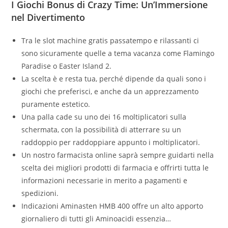
I Giochi Bonus di Crazy Time: Un’Immersione
nel Divertimento
Tra le slot machine gratis passatempo e rilassanti ci
sono sicuramente quelle a tema vacanza come Flamingo
Paradise o Easter Island 2.
La scelta è e resta tua, perché dipende da quali sono i
giochi che preferisci, e anche da un apprezzamento
puramente estetico.
Una palla cade su uno dei 16 moltiplicatori sulla
schermata, con la possibilità di atterrare su un
raddoppio per raddoppiare appunto i moltiplicatori.
Un nostro farmacista online saprà sempre guidarti nella
scelta dei migliori prodotti di farmacia e offrirti tutta le
informazioni necessarie in merito a pagamenti e
spedizioni.
Indicazioni Aminasten HMB 400 offre un alto apporto
giornaliero di tutti gli Aminoacidi essenzia…