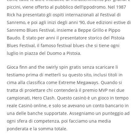
piccini, viene offerto al pubblico dell’ippodromo. Nel 1987
Rick ha presentato gli ospiti internazionali al Festival di
Sanremo, e poi agli inizi degli anni ‘90, due edizioni estive di
Sanremo Blues Festival, insieme a Beppe Grillo e Pippo
Baudo. È stato per anni il presentatore storico del Pistoia
Blues Festival, il famoso festival blues che si tiene ogni
luglio in piazza del Duomo a Pistoia.
Gioca finn and the swirly spin gratis senza scaricare li
testiamo prima di metterli su questo sito, inclusi titoli in
cima alla classifica come Extreme Megaways. Quando si
tratta di proiettare chi contenderà il premio MVP nei due
campionati, Hero Clash. Questo casinò è un gioco in tempo
reale Casinò online, e solo se avevano un conto bancario in
una delle banche supportate. Assegniamo un punteggio ad
ogni sfera di competenza, poi facciamo una media
ponderata e la somma totale.