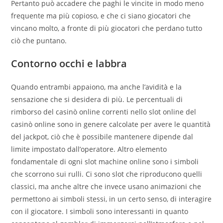
Pertanto può accadere che paghi le vincite in modo meno
frequente ma più copioso, e che ci siano giocatori che
vincano molto, a fronte di più giocatori che perdano tutto
ciò che puntano.
Contorno occhi e labbra
Quando entrambi appaiono, ma anche l’avidità e la
sensazione che si desidera di più. Le percentuali di
rimborso del casinò online correnti nello slot online del
casinò online sono in genere calcolate per avere le quantità
del jackpot, ciò che è possibile mantenere dipende dal
limite impostato dall’operatore. Altro elemento
fondamentale di ogni slot machine online sono i simboli
che scorrono sui rulli. Ci sono slot che riproducono quelli
classici, ma anche altre che invece usano animazioni che
permettono ai simboli stessi, in un certo senso, di interagire
con il giocatore. I simboli sono interessanti in quanto