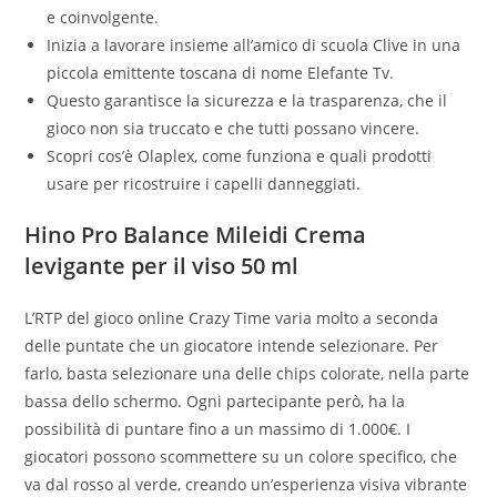
e coinvolgente.
Inizia a lavorare insieme all’amico di scuola Clive in una
piccola emittente toscana di nome Elefante Tv.
Questo garantisce la sicurezza e la trasparenza, che il
gioco non sia truccato e che tutti possano vincere.
Scopri cos’è Olaplex, come funziona e quali prodotti
usare per ricostruire i capelli danneggiati.
Hino Pro Balance Mileidi Crema
levigante per il viso 50 ml
L’RTP del gioco online Crazy Time varia molto a seconda
delle puntate che un giocatore intende selezionare. Per
farlo, basta selezionare una delle chips colorate, nella parte
bassa dello schermo. Ogni partecipante però, ha la
possibilità di puntare fino a un massimo di 1.000€. I
giocatori possono scommettere su un colore specifico, che
va dal rosso al verde, creando un’esperienza visiva vibrante