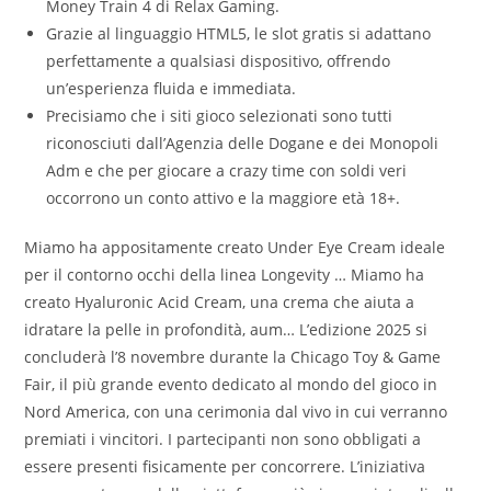
Money Train 4 di Relax Gaming.
Grazie al linguaggio HTML5, le slot gratis si adattano
perfettamente a qualsiasi dispositivo, offrendo
un’esperienza fluida e immediata.
Precisiamo che i siti gioco selezionati sono tutti
riconosciuti dall’Agenzia delle Dogane e dei Monopoli
Adm e che per giocare a crazy time con soldi veri
occorrono un conto attivo e la maggiore età 18+.
Miamo ha appositamente creato Under Eye Cream ideale
per il contorno occhi della linea Longevity … Miamo ha
creato Hyaluronic Acid Cream, una crema che aiuta a
idratare la pelle in profondità, aum… L’edizione 2025 si
concluderà l’8 novembre durante la Chicago Toy & Game
Fair, il più grande evento dedicato al mondo del gioco in
Nord America, con una cerimonia dal vivo in cui verranno
premiati i vincitori. I partecipanti non sono obbligati a
essere presenti fisicamente per concorrere. L’iniziativa