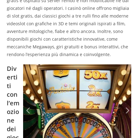
gratis è ospitato su server remoti e non modificabile né dai
giocatori né dagli operatori. I casinò online offrono migliaia
di slot gratis, dai classici giochi a tre rulli fino alle moderne
videoslot con grafiche in 3D e temi originali ispirati a film,
avventure mitologiche, fiabe e altro ancora. Inoltre, sono
disponibili giochi con caratteristiche innovative, come
meccaniche Megaways, giri gratuiti e bonus interattivi, che
rendono l’esperienza più dinamica e coinvolgente.
Div
erti
ti
con
l’em
ozio
ne
dei
gioc