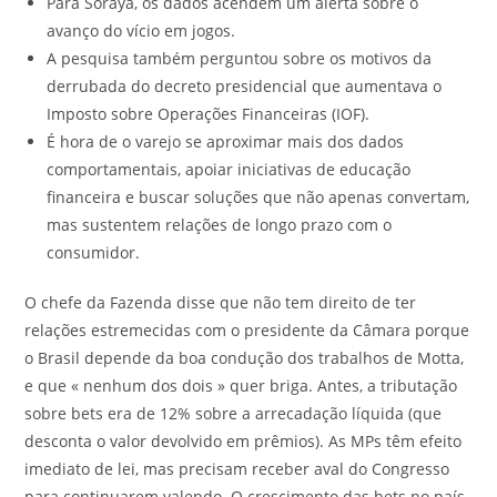
Para Soraya, os dados acendem um alerta sobre o
avanço do vício em jogos.
A pesquisa também perguntou sobre os motivos da
derrubada do decreto presidencial que aumentava o
Imposto sobre Operações Financeiras (IOF).
É hora de o varejo se aproximar mais dos dados
comportamentais, apoiar iniciativas de educação
financeira e buscar soluções que não apenas convertam,
mas sustentem relações de longo prazo com o
consumidor.
O chefe da Fazenda disse que não tem direito de ter
relações estremecidas com o presidente da Câmara porque
o Brasil depende da boa condução dos trabalhos de Motta,
e que « nenhum dos dois » quer briga. Antes, a tributação
sobre bets era de 12% sobre a arrecadação líquida (que
desconta o valor devolvido em prêmios). As MPs têm efeito
imediato de lei, mas precisam receber aval do Congresso
para continuarem valendo. O crescimento das bets no país