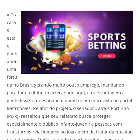
« Os
cara
s
estã
o
ganh
ando
uma
fortu
na no Brasil, gerando muito pouco emprego, mandando
para fora o dinheiro arrecadado aqui, e que vantagem a
gente leva? », questionou o ministro em entrevista ao portal
Metrópoles. Relator do projeto, o senador Calrlos Portinho
(PL-RJ) ressaltou que seu relatório busca proteger
especialmente o público infanto-juvenil e pessoas com
transtornos relacionados ao jogo, além de tratar da questão
do patrocínio. Ainda segundo o parlamentar, apesar de