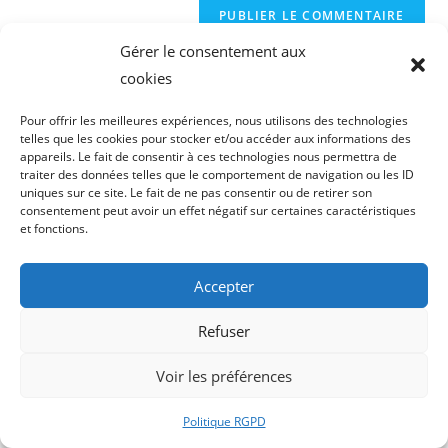
Gérer le consentement aux
cookies
Rechercher
Pour offrir les meilleures expériences, nous utilisons des technologies
telles que les cookies pour stocker et/ou accéder aux informations des
RECHERCHER
appareils. Le fait de consentir à ces technologies nous permettra de
traiter des données telles que le comportement de navigation ou les ID
uniques sur ce site. Le fait de ne pas consentir ou de retirer son
Articles récents
consentement peut avoir un effet négatif sur certaines caractéristiques
et fonctions.
Optimisation des Performances avec Peg Mgf 2 Cours
Psychological Effects of Casinos and Their Impact on Our Behavior
Accepter
Raloxos Driada Medical: L’Integratore Innovativo nel Bodybuilding
BetDSI Casino review: The best mobile gaming experience for 2026
Refuser
Prøv lykken nu Verdecasino åbner døren til et univers af spil og
store gevinster, med eksklusive til
Voir les préférences
Commentaires récents
Politique RGPD