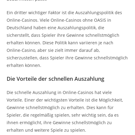
Ein dritter wichtiger Faktor ist die Auszahlungspolitik des
Online-Casinos. Viele Online-Casinos ohne OASIS in
Deutschland haben eine Auszahlungspolitik, die
sicherstellt, dass Spieler ihre Gewinne schnellstmöglich
erhalten können. Diese Politik kann variieren je nach
Online-Casino, aber sie zielt immer darauf ab,
sicherzustellen, dass Spieler ihre Gewinne schnellstmöglich
erhalten können.
Die Vorteile der schnellen Auszahlung
Die schnelle Auszahlung in Online-Casinos hat viele
Vorteile. Einer der wichtigsten Vorteile ist die Möglichkeit,
Gewinne schnellstmöglich zu erhalten. Dies kann für
Spieler, die regelmäßig spielen, sehr wichtig sein, da es
ihnen ermöglicht, ihre Gewinne schnellstmöglich zu
erhalten und weitere Spiele zu spielen.