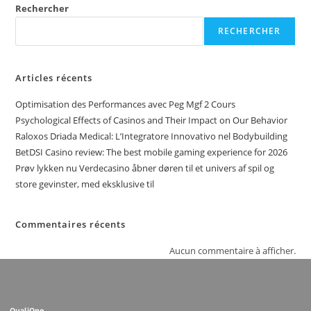
Rechercher
RECHERCHER
Articles récents
Optimisation des Performances avec Peg Mgf 2 Cours
Psychological Effects of Casinos and Their Impact on Our Behavior
Raloxos Driada Medical: L’Integratore Innovativo nel Bodybuilding
BetDSI Casino review: The best mobile gaming experience for 2026
Prøv lykken nu Verdecasino åbner døren til et univers af spil og
store gevinster, med eksklusive til
Commentaires récents
Aucun commentaire à afficher.
QualiOne