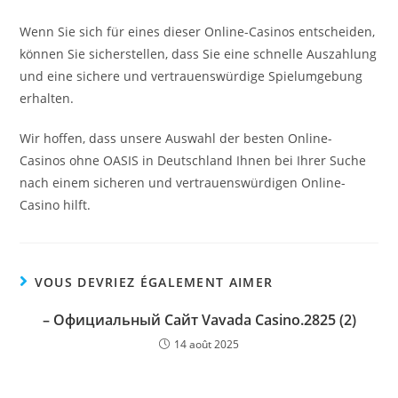
Wenn Sie sich für eines dieser Online-Casinos entscheiden,
können Sie sicherstellen, dass Sie eine schnelle Auszahlung
und eine sichere und vertrauenswürdige Spielumgebung
erhalten.
Wir hoffen, dass unsere Auswahl der besten Online-
Casinos ohne OASIS in Deutschland Ihnen bei Ihrer Suche
nach einem sicheren und vertrauenswürdigen Online-
Casino hilft.
VOUS DEVRIEZ ÉGALEMENT AIMER
– Официальный Сайт Vavada Casino.2825 (2)
14 août 2025