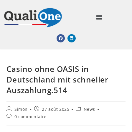
Casino ohne OASIS in
Deutschland mit schneller
Auszahlung.514
Simon
27 août 2025
News
0 commentaire