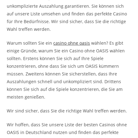
unkomplizierte Auszahlung garantieren. Sie können sich
auf unsere Liste umsehen und finden das perfekte Casino
für Ihre Bedürfnisse. Wir sind sicher, dass Sie die richtige
Wahl treffen werden.
Warum sollten Sie ein
casino ohne oasis
wählen? Es gibt
einige Gründe, warum Sie ein Casino ohne OASIS wählen
sollten. Erstens können Sie sich auf Ihre Spiele
konzentrieren, ohne dass Sie sich um OASIS kümmern
müssen. Zweitens können Sie sicherstellen, dass Ihre
Auszahlungen schnell und unkompliziert sind. Drittens
können Sie sich auf die Spiele konzentrieren, die Sie am
meisten genießen.
Wir sind sicher, dass Sie die richtige Wahl treffen werden.
Wir hoffen, dass Sie unsere Liste der besten Casinos ohne
OASIS in Deutschland nutzen und finden das perfekte