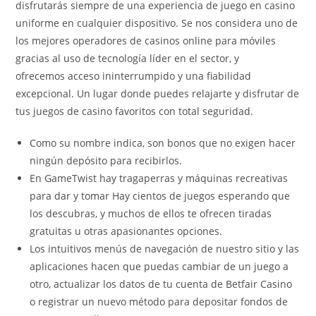
disfrutarás siempre de una experiencia de juego en casino
uniforme en cualquier dispositivo. Se nos considera uno de
los mejores operadores de casinos online para móviles
gracias al uso de tecnología líder en el sector, y
ofrecemos acceso ininterrumpido y una fiabilidad
excepcional. Un lugar donde puedes relajarte y disfrutar de
tus juegos de casino favoritos con total seguridad.
Como su nombre indica, son bonos que no exigen hacer
ningún depósito para recibirlos.
En GameTwist hay tragaperras y máquinas recreativas
para dar y tomar Hay cientos de juegos esperando que
los descubras, y muchos de ellos te ofrecen tiradas
gratuitas u otras apasionantes opciones.
Los intuitivos menús de navegación de nuestro sitio y las
aplicaciones hacen que puedas cambiar de un juego a
otro, actualizar los datos de tu cuenta de Betfair Casino
o registrar un nuevo método para depositar fondos de