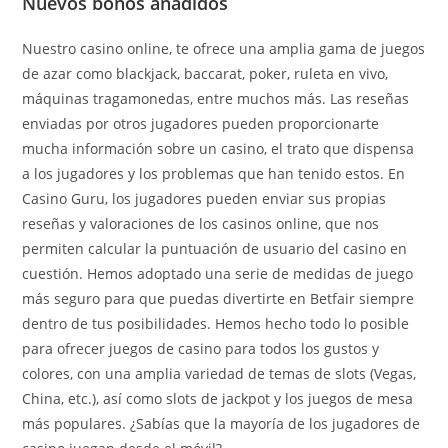
Nuevos bonos añadidos
Nuestro casino online, te ofrece una amplia gama de juegos
de azar como blackjack, baccarat, poker, ruleta en vivo,
máquinas tragamonedas, entre muchos más. Las reseñas
enviadas por otros jugadores pueden proporcionarte
mucha información sobre un casino, el trato que dispensa
a los jugadores y los problemas que han tenido estos. En
Casino Guru, los jugadores pueden enviar sus propias
reseñas y valoraciones de los casinos online, que nos
permiten calcular la puntuación de usuario del casino en
cuestión. Hemos adoptado una serie de medidas de juego
más seguro para que puedas divertirte en Betfair siempre
dentro de tus posibilidades. Hemos hecho todo lo posible
para ofrecer juegos de casino para todos los gustos y
colores, con una amplia variedad de temas de slots (Vegas,
China, etc.), así como slots de jackpot y los juegos de mesa
más populares. ¿Sabías que la mayoría de los jugadores de