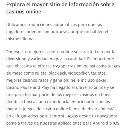
Explora el mayor sitio de información sobre
casinos online
Utilizamos traducciones automáticas para que los
jugadores puedan comunicarse aunque no hablen el
mismo idioma.
Por eso, los mejores casinos online se caracterizan por la
diversidad y variedad, no por la cantidad. Es importante
que el casino te ofrezca tragaperras online así como juegos
de mesa como ruleta, blackjack, videopóker, tarjetas
mejores casinos rasca y gana online, e incluso poker.
Casino Pause and Play ha llegado al universo online y se
une para formar parte de los mejores casinos en línea,
donde si buscas una experiencia emocionante con los
mejores juegos de casino online llenos de diversión estás
en el lugar adecuado. Tanto si juegas desde tu navegador
como a través de nuestras aplicaciones para Android o iOS,