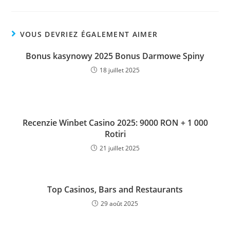
VOUS DEVRIEZ ÉGALEMENT AIMER
Bonus kasynowy 2025 Bonus Darmowe Spiny
18 juillet 2025
Recenzie Winbet Casino 2025: 9000 RON + 1 000
Rotiri
21 juillet 2025
Top Casinos, Bars and Restaurants
29 août 2025