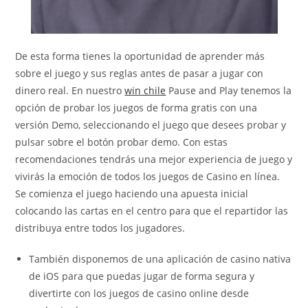
De esta forma tienes la oportunidad de aprender más
sobre el juego y sus reglas antes de pasar a jugar con
dinero real. En nuestro
win chile
Pause and Play tenemos la
opción de probar los juegos de forma gratis con una
versión Demo, seleccionando el juego que desees probar y
pulsar sobre el botón probar demo. Con estas
recomendaciones tendrás una mejor experiencia de juego y
vivirás la emoción de todos los juegos de Casino en línea.
Se comienza el juego haciendo una apuesta inicial
colocando las cartas en el centro para que el repartidor las
distribuya entre todos los jugadores.
También disponemos de una aplicación de casino nativa
de iOS para que puedas jugar de forma segura y
divertirte con los juegos de casino online desde