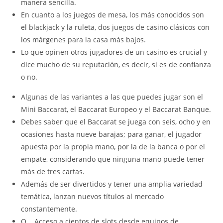
manera sencilla.
En cuanto a los juegos de mesa, los más conocidos son
el blackjack y la ruleta, dos juegos de casino clásicos con
los márgenes para la casa más bajos.
Lo que opinen otros jugadores de un casino es crucial y
dice mucho de su reputación, es decir, si es de confianza
o no.
Algunas de las variantes a las que puedes jugar son el
Mini Baccarat, el Baccarat Europeo y el Baccarat Banque.
Debes saber que el Baccarat se juega con seis, ocho y en
ocasiones hasta nueve barajas; para ganar, el jugador
apuesta por la propia mano, por la de la banca o por el
empate, considerando que ninguna mano puede tener
más de tres cartas.
Además de ser divertidos y tener una amplia variedad
temática, lanzan nuevos títulos al mercado
constantemente.
O Acceso a cientos de slots desde equipos de