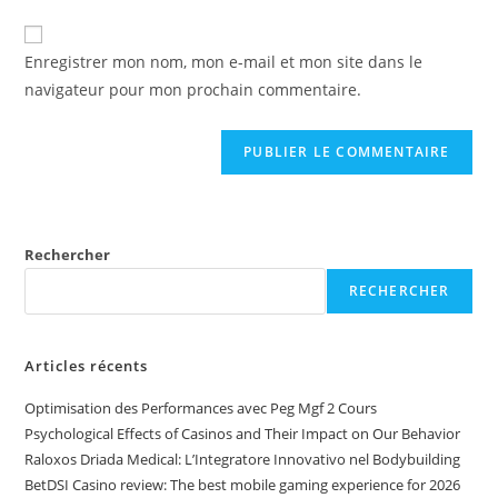
Enregistrer mon nom, mon e-mail et mon site dans le
navigateur pour mon prochain commentaire.
Rechercher
RECHERCHER
Articles récents
Optimisation des Performances avec Peg Mgf 2 Cours
Psychological Effects of Casinos and Their Impact on Our Behavior
Raloxos Driada Medical: L’Integratore Innovativo nel Bodybuilding
BetDSI Casino review: The best mobile gaming experience for 2026