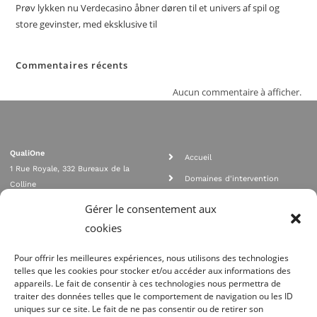
Prøv lykken nu Verdecasino åbner døren til et univers af spil og
store gevinster, med eksklusive til
Commentaires récents
Aucun commentaire à afficher.
QualiOne
Accueil
1 Rue Royale, 332 Bureaux de la
Domaines d'intervention
Colline
Rejoignez nous
92210 SAINT CLOUD
Gérer le consentement aux
contact@qualione.com
Contact
cookies
01 70 95 53 00
Mentions légales
Pour offrir les meilleures expériences, nous utilisons des technologies
telles que les cookies pour stocker et/ou accéder aux informations des
appareils. Le fait de consentir à ces technologies nous permettra de
traiter des données telles que le comportement de navigation ou les ID
uniques sur ce site. Le fait de ne pas consentir ou de retirer son