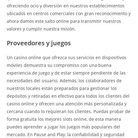
ofreciendo ocio y diversión en nuestros establecimientos
ubicados en centros comerciales con gran reconocimiento y
ahora damos este salto online para transmitir nuestros
valores y cumplir nuestra misión.
Proveedores y juegos
Un casino online que ofrezca sus servicios en dispositivos
móviles demuestra su compromiso con una buena
experiencia de juego y de estar siempre pendiente de las
necesidades del usuario. Además, los colaboradores de
nuestros locales están preparados para gestionar los
depósitos y retiradas en efectivo para todos los clientes del
casino online y ofrecen una atención más personalizada y
cercana cuando lo requieran los clientes. Puedas probar de
forma gratuita los mejores slots online, de esta manera
puedes aprender a jugar los juegos más populares del
mercado. En Pause and Play, la confiabilidad y seguridad