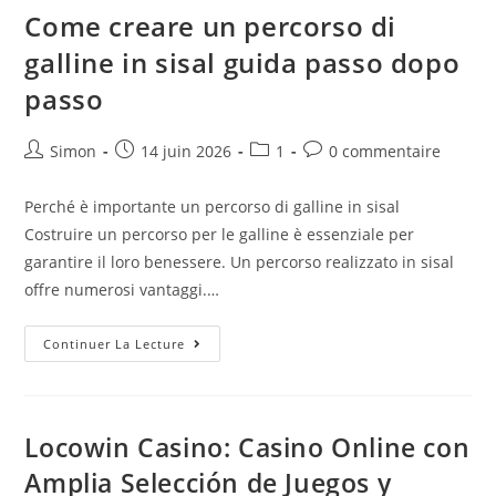
Come creare un percorso di
galline in sisal guida passo dopo
passo
Simon
14 juin 2026
1
0 commentaire
Perché è importante un percorso di galline in sisal
Costruire un percorso per le galline è essenziale per
garantire il loro benessere. Un percorso realizzato in sisal
offre numerosi vantaggi.…
Continuer La Lecture
Locowin Casino: Casino Online con
Amplia Selección de Juegos y