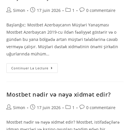
Simon
17 juin 2026
1
0 commentaire
Başlanğıc: Mostbet Azerbaycanın Müştəri Yanaşması
Mostbet Azerbaycan 2019-cu ildən fəaliyyət göstərir və o
gündən bu yana bölgədə artan müştəri tələblərinə cavab
verməyə çalışır. Müştəri dəstək xidmətinin önəmi şirkətin
uğurlarında mühüm…
Continuer La Lecture
Mostbet nədir və nəyə xidmət edir?
Simon
17 juin 2026
1
0 commentaire
Mostbet nədir və nəyə xidmət edir? Mostbet, istifadəçilərə
idman mərcləri və kazino oyunları təqdim edən bir