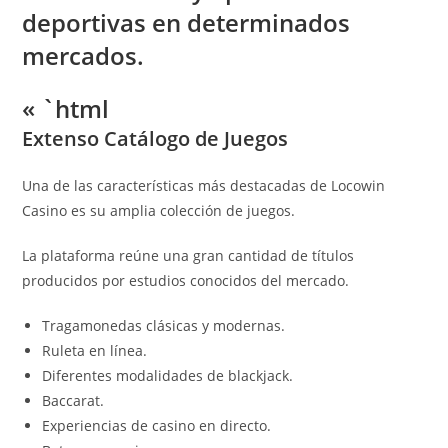
deportivas en determinados
mercados.
« `html
Extenso Catálogo de Juegos
Una de las características más destacadas de Locowin
Casino es su amplia colección de juegos.
La plataforma reúne una gran cantidad de títulos
producidos por estudios conocidos del mercado.
Tragamonedas clásicas y modernas.
Ruleta en línea.
Diferentes modalidades de blackjack.
Baccarat.
Experiencias de casino en directo.