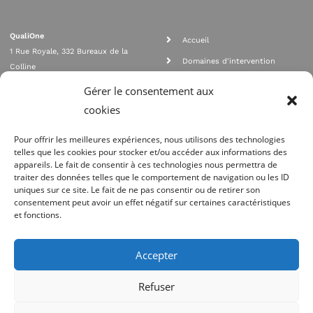
QualiOne
Accueil
1 Rue Royale, 332 Bureaux de la
Domaines d'intervention
Colline
Rejoignez nous
92210 SAINT CLOUD
Gérer le consentement aux
contact@qualione.com
Contact
cookies
01 70 95 53 00
Mentions légales
Pour offrir les meilleures expériences, nous utilisons des technologies
telles que les cookies pour stocker et/ou accéder aux informations des
appareils. Le fait de consentir à ces technologies nous permettra de
traiter des données telles que le comportement de navigation ou les ID
uniques sur ce site. Le fait de ne pas consentir ou de retirer son
consentement peut avoir un effet négatif sur certaines caractéristiques
et fonctions.
Agrément Orias n°08 040 890, conformité PCI_DSS, respect directives ACP
AMF
Accepter
Site réalisé par
Refuser