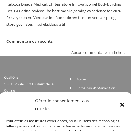
Raloxos Driada Medical: L’Integratore Innovativo nel Bodybuilding
BetDSI Casino review: The best mobile gaming experience for 2026
Prøv lykken nu Verdecasino åbner døren til et univers af spil og
store gevinster, med eksklusive til
Commentaires récents
Aucun commentaire à afficher.
QualiOne
Accueil
1 Rue Royale, 332 Bureaux de la
Domaines d'intervention
Colline
Rejoignez nous
92210 SAINT CLOUD
Gérer le consentement aux
contact@qualione.com
Contact
cookies
01 70 95 53 00
Mentions légales
Pour offrir les meilleures expériences, nous utilisons des technologies
telles que les cookies pour stocker et/ou accéder aux informations des