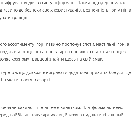
ї шифрування для захисту інформації. Такий підхід допомагає
д казино до безпеки своїх користувачів. Безпечність гри у пін а
уваги гравців.
го асортименту ігор. Казино пропонує слоти, настільні ігри, а
о відзначити, що пін ап регулярно оновлює свій каталог, щоб
воляє кожному гравцеві знайти щось на свій смак.
 турніри, що дозволяє вигравати додаткові призи та бонуси. Це
і шукати щастя в азарті.
 онлайн-казино, і пін ап не є винятком. Платформа активно
. Серед найбільш популярних акцій можна виділити вітальний