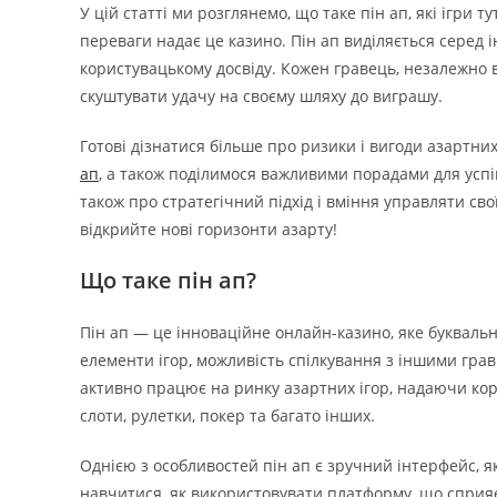
У цій статті ми розглянемо, що таке пін ап, які ігри ту
переваги надає це казино. Пін ап виділяється серед і
користувацькому досвіду. Кожен гравець, незалежно ві
скуштувати удачу на своєму шляху до виграшу.
Готові дізнатися більше про ризики і вигоди азартни
ап
, а також поділимося важливими порадами для успі
також про стратегічний підхід і вміння управляти свої
відкрийте нові горизонти азарту!
Що таке пін ап?
Пін ап — це інноваційне онлайн-казино, яке буквальн
елементи ігор, можливість спілкування з іншими грав
активно працює на ринку азартних ігор, надаючи кори
слоти, рулетки, покер та багато інших.
Однією з особливостей пін ап є зручний інтерфейс, я
навчитися, як використовувати платформу, що сприяє