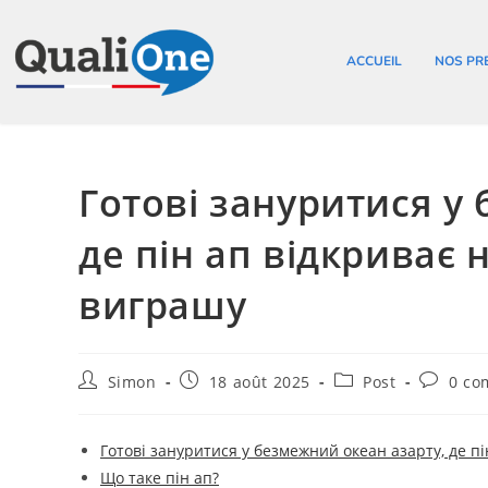
ACCUEIL
NOS PR
Готові зануритися у
де пін ап відкриває 
виграшу
Simon
18 août 2025
Post
0 co
Готові зануритися у безмежний океан азарту, де пі
Що таке пін ап?