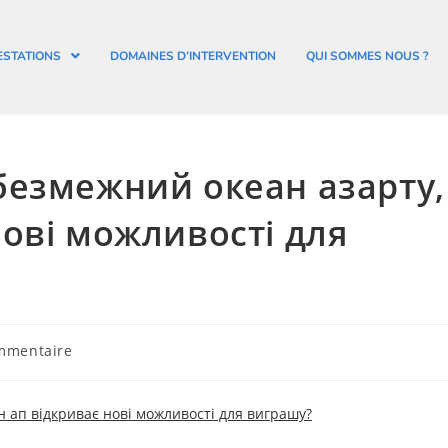
ESTATIONS
DOMAINES D’INTERVENTION
QUI SOMMES NOUS ?
 безмежний океан азарту,
нові можливості для
mmentaire
н ап відкриває нові можливості для виграшу?