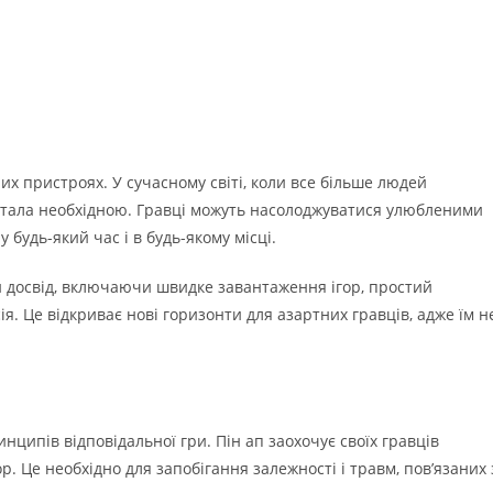
их пристроях. У сучасному світі, коли все більше людей
стала необхідною. Гравці можуть насолоджуватися улюбленими
 будь-який час і в будь-якому місці.
 досвід, включаючи швидке завантаження ігор, простий
ія. Це відкриває нові горизонти для азартних гравців, адже їм н
нципів відповідальної гри. Пін ап заохочує своїх гравців
р. Це необхідно для запобігання залежності і травм, пов’язаних 