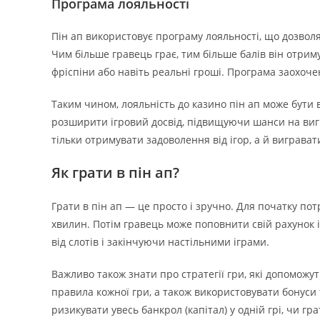
Програма лояльності
Пін ап використовує програму лояльності, що дозволя
Чим більше гравець грає, тим більше балів він отримує
фріспіни або навіть реальні гроші. Програма заохоче
Таким чином, лояльність до казино пін ап може бути
розширити ігровий досвід, підвищуючи шанси на вигр
тільки отримувати задоволення від ігор, а й виграват
Як грати в пін ап?
Грати в пін ап — це просто і зручно. Для початку по
хвилин. Потім гравець може поповнити свій рахунок і 
від слотів і закінчуючи настільними іграми.
Важливо також знати про стратегії гри, які допоможу
правила кожної гри, а також використовувати бонуси 
ризикувати увесь банкрол (капітал) у одній грі, чи г