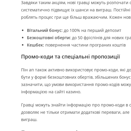
Завдяки таким акціям, нові гравці можуть розпочати 
систематично підвищує їх шанси на виграш. Постійні
роблять процес гри ще більш вражаючим. Кожен новий 
Вітальний бонус:
до 100% на перший депозит
Безкоштовні оберти:
до 50 фріспінів для нових гр
Кешбек:
повернення частини програних коштів
Промо-коди та спеціальні пропозиції
Пін ап також активно використовує промо-коди, які 
бути у формі безкоштовних обертів, збільшених бонус
зазначити, що умови використання промо-кодів можу
інформацією на сайті казино.
Гравці можуть знайти інформацію про промо-коди в с
дозволяє не тільки отримати додаткові переваги, але
виграш.