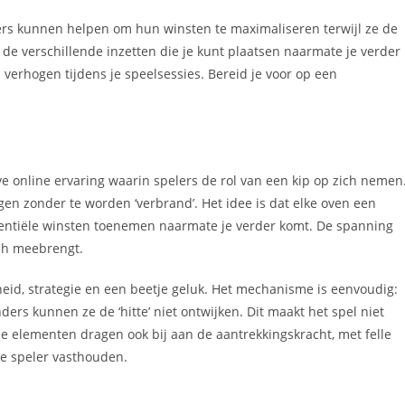
lers kunnen helpen om hun winsten te maximaliseren terwijl ze de
de verschillende inzetten die je kunt plaatsen naarmate je verder
 verhogen tijdens je speelsessies. Bereid je voor op een
 online ervaring waarin spelers de rol van een kip op zich nemen
gen zonder te worden ‘verbrand’. Het idee is dat elke oven een
tentiële winsten toenemen naarmate je verder komt. De spanning
ich meebrengt.
d, strategie en een beetje geluk. Het mechanisme is eenvoudig:
ers kunnen ze de ‘hitte’ niet ontwijken. Dit maakt het spel niet
e elementen dragen ook bij aan de aantrekkingskracht, met felle
de speler vasthouden.