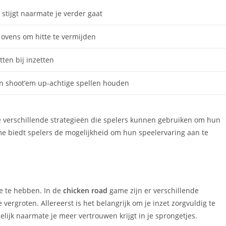
 stijgt naarmate je verder gaat
 ovens om hitte te vermijden
tten bij inzetten
an shoot’em up-achtige spellen houden
e verschillende strategieën die spelers kunnen gebruiken om hun
 biedt spelers de mogelijkheid om hun speelervaring aan te
ie te hebben. In de
chicken road
game zijn er verschillende
vergroten. Allereerst is het belangrijk om je inzet zorgvuldig te
elijk naarmate je meer vertrouwen krijgt in je sprongetjes.