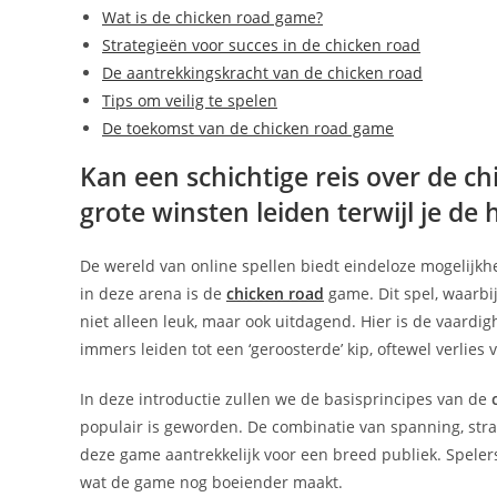
Wat is de chicken road game?
Strategieën voor succes in de chicken road
De aantrekkingskracht van de chicken road
Tips om veilig te spelen
De toekomst van de chicken road game
Kan een schichtige reis over de c
grote winsten leiden terwijl je de 
De wereld van online spellen biedt eindeloze mogelijk
in deze arena is de
chicken road
game. Dit spel, waarbij
niet alleen leuk, maar ook uitdagend. Hier is de vaardi
immers leiden tot een ‘geroosterde’ kip, oftewel verlies v
In deze introductie zullen we de basisprincipes van de
populair is geworden. De combinatie van spanning, stra
deze game aantrekkelijk voor een breed publiek. Speler
wat de game nog boeiender maakt.