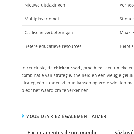
Nieuwe uitdagingen
Verhoo
Multiplayer modi
Stimul
Grafische verbeteringen
Maakt s
Betere educatieve resources
Helpt s
In conclusie, de
chicken road
game biedt een unieke en 
combinatie van strategie, snelheid en een vleugje gelu
strategieën kunnen zij hun kansen op grote winsten maxi
biedt het waard om te verkennen.
VOUS DEVRIEZ ÉGALEMENT AIMER
Encantamentos de um mundo
Sázkové 