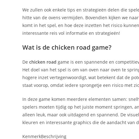
We zullen ook enkele tips en strategieën delen die spe
hitte van de ovens vermijden. Bovendien kijken we naar 
komt in het spel, en hoe deze inzetten het risico kunnen
interessante reis vol informatie en strategieën!
Wat is de chicken road game?
De
chicken road
game is een spannende en competitieve
Het doel van het spel is om van oven naar oven te sprin
hogere inzet vertegenwoordigt, wat betekent dat de po
staat voorop, omdat iedere sprongetje een risico met z
In deze game komen meerdere elementen samen: snelhei
spelers moeten tijdig op het juiste moment springen, and
alleen leuk, maar ook uitdagend en spannend. De visuel
kleuren en interessante graphics die de aandacht van 
KenmerkBeschrijving