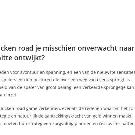
hicken road je misschien onverwacht naar
hitte ontwijkt?
heden voor avontuur en spanning, en een van de nieuwste sensatie
 spelers een kip besturen die over een weg van ovens springt, is
gheid van de speler van groot belang; een verkeerde sprongetje kan
an inzet.
chicken road
game verkennen, evenals de redenen waarom het zo
tegie en natuurlijk de aantrekkingskracht van geld winnen maakt
s moeten hun strategieën zorgvuldig plannen en risicos inschatten