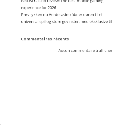
BetDSI Casino review: The best mobile gaming
experience for 2026
Prøv lykken nu Verdecasino åbner døren til et
univers af spil og store gevinster, med eksklusive til
Commentaires récents
Aucun commentaire à afficher.
s
,