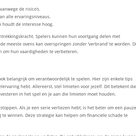
vanwege de risico’s.
van alle ervaringsniveaus.
 houdt de interesse hoog.
aantrekkingskracht. Spelers kunnen hun voortgang delen met
de meeste ovens kan overspringen zonder ‘verbrand’ te worden. Di
an om hun vaardigheden te verbeteren.
ook belangrijk om verantwoordelijk te spelen. Hier zijn enkele tips
ervaring hebt. Allereerst, stel limieten voor jezelf. Dit betekent da
nvesteren in het spel en je aan die limieten moet houden.
toppen. Als je een serie verliezen hebt, is het beter om een pauz
g te winnen. Deze strategie kan helpen om financiële schade te