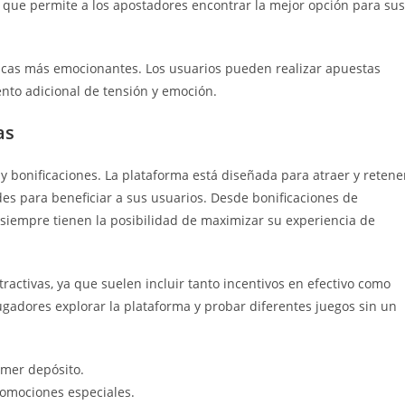
 que permite a los apostadores encontrar la mejor opción para sus
ticas más emocionantes. Los usuarios pueden realizar apuestas
ento adicional de tensión y emoción.
as
bonificaciones. La plataforma está diseñada para atraer y retene
des para beneficiar a sus usuarios. Desde bonificaciones de
siempre tienen la posibilidad de maximizar su experiencia de
ractivas, ya que suelen incluir tanto incentivos en efectivo como
ugadores explorar la plataforma y probar diferentes juegos sin un
imer depósito.
omociones especiales.