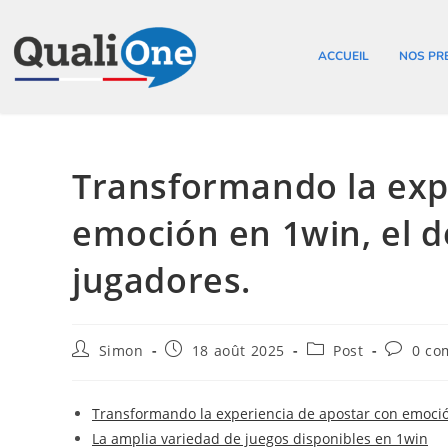
ACCUEIL
NOS PR
Transformando la exp
emoción en 1win, el de
jugadores.
Simon
18 août 2025
Post
0 co
Transformando la experiencia de apostar con emoción
La amplia variedad de juegos disponibles en 1win