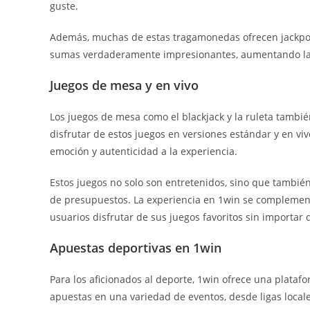
guste.
Además, muchas de estas tragamonedas ofrecen jackpots
sumas verdaderamente impresionantes, aumentando la 
Juegos de mesa y en vivo
Los juegos de mesa como el blackjack y la ruleta tambi
disfrutar de estos juegos en versiones estándar y en vi
emoción y autenticidad a la experiencia.
Estos juegos no solo son entretenidos, sino que tambi
de presupuestos. La experiencia en 1win se complementa
usuarios disfrutar de sus juegos favoritos sin importar
Apuestas deportivas en 1win
Para los aficionados al deporte, 1win ofrece una plataf
apuestas en una variedad de eventos, desde ligas local