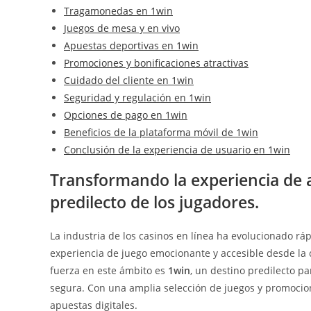
Tragamonedas en 1win
Juegos de mesa y en vivo
Apuestas deportivas en 1win
Promociones y bonificaciones atractivas
Cuidado del cliente en 1win
Seguridad y regulación en 1win
Opciones de pago en 1win
Beneficios de la plataforma móvil de 1win
Conclusión de la experiencia de usuario en 1win
Transformando la experiencia de 
predilecto de los jugadores.
La industria de los casinos en línea ha evolucionado rá
experiencia de juego emocionante y accesible desde l
fuerza en este ámbito es
1win
, un destino predilecto p
segura. Con una amplia selección de juegos y promocion
apuestas digitales.