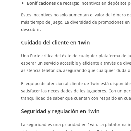
Bonificaciones de recarga
: Incentivos en depósitos p
Estos incentivos no solo aumentan el valor del dinero d
más tiempo de juego. La diversidad de promociones en
descubrir.
Cuidado del cliente en 1win
Una Parte crítica del éxito de cualquier plataforma de j
esperar un servicio accesible y eficiente a través de dive
asistencia telefónica, asegurando que cualquier duda o
El equipo de atención al cliente de 1win está disponibl
satisfacer las necesidades de los jugadores. Con un pe
tranquilidad de saber que cuentan con respaldo en cu
Seguridad y regulación en 1win
La seguridad es una prioridad en 1win. La plataforma 