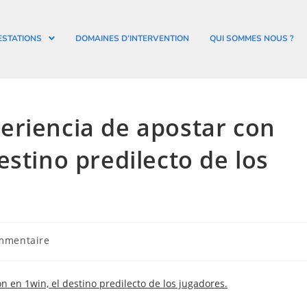
ESTATIONS
DOMAINES D’INTERVENTION
QUI SOMMES NOUS ?
eriencia de apostar con
stino predilecto de los
mmentaire
 en 1win, el destino predilecto de los jugadores.