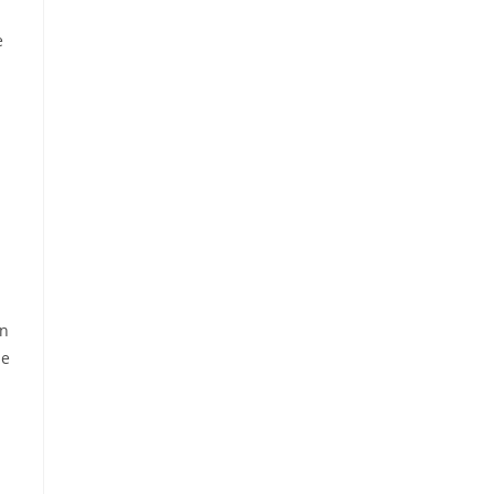
e
ón
de