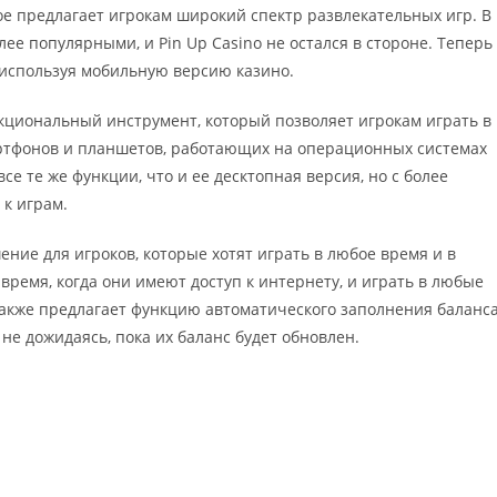
рое предлагает игрокам широкий спектр развлекательных игр. В
ее популярными, и Pin Up Casino не остался в стороне. Теперь
, используя мобильную версию казино.
нкциональный инструмент, который позволяет игрокам играть в
артфонов и планшетов, работающих на операционных системах
се те же функции, что и ее десктопная версия, но с более
к играм.
ение для игроков, которые хотят играть в любое время и в
время, когда они имеют доступ к интернету, и играть в любые
также предлагает функцию автоматического заполнения баланса
не дожидаясь, пока их баланс будет обновлен.