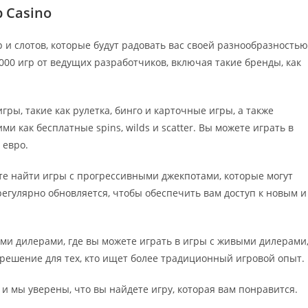
 Casino
 и слотов, которые будут радовать вас своей разнообразностью
000 игр от ведущих разработчиков, включая такие бренды, как
ры, такие как рулетка, бинго и карточные игры, а также
как бесплатные spins, wilds и scatter. Вы можете играть в
 евро.
жете найти игры с прогрессивными джекпотами, которые могут
егулярно обновляется, чтобы обеспечить вам доступ к новым и
ыми дилерами, где вы можете играть в игры с живыми дилерами
ое решение для тех, кто ищет более традиционный игровой опыт.
, и мы уверены, что вы найдете игру, которая вам понравится.