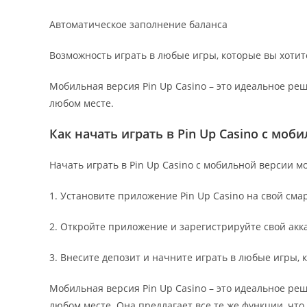
Автоматическое заполнение баланса
Возможность играть в любые игры, которые вы хотит
Мобильная версия Pin Up Casino – это идеальное реш
любом месте.
Как начать играть в Pin Up Casino с моб
Начать играть в Pin Up Casino с мобильной версии 
1. Установите приложение Pin Up Casino на свой см
2. Откройте приложение и зарегистрируйте свой акка
3. Внесите депозит и начните играть в любые игры, 
Мобильная версия Pin Up Casino – это идеальное реш
любом месте. Она предлагает все те же функции, что