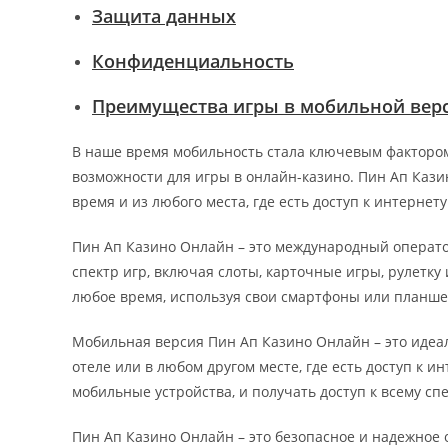
Защита данных
Конфиденциальность
Преимущества игры в мобильной верси
В наше время мобильность стала ключевым фактором
возможности для игры в онлайн-казино. Пин Ап Казин
время и из любого места, где есть доступ к интернету
Пин Ап Казино Онлайн – это международный операто
спектр игр, включая слоты, карточные игры, рулетку 
любое время, используя свои смартфоны или планше
Мобильная версия Пин Ап Казино Онлайн – это идеальн
отеле или в любом другом месте, где есть доступ к и
мобильные устройства, и получать доступ к всему сп
Пин Ап Казино Онлайн – это безопасное и надежное 