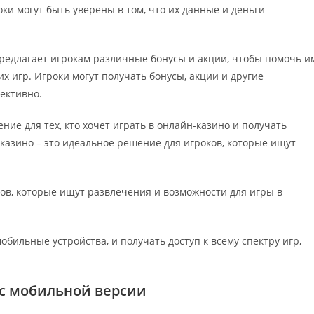
ки могут быть уверены в том, что их данные и деньги
 предлагает игрокам различные бонусы и акции, чтобы помочь и
х игр. Игроки могут получать бонусы, акции и другие
ективно.
ние для тех, кто хочет играть в онлайн-казино и получать
казино – это идеальное решение для игроков, которые ищут
.
ов, которые ищут развлечения и возможности для игры в
обильные устройства, и получать доступ к всему спектру игр,
я с мобильной версии