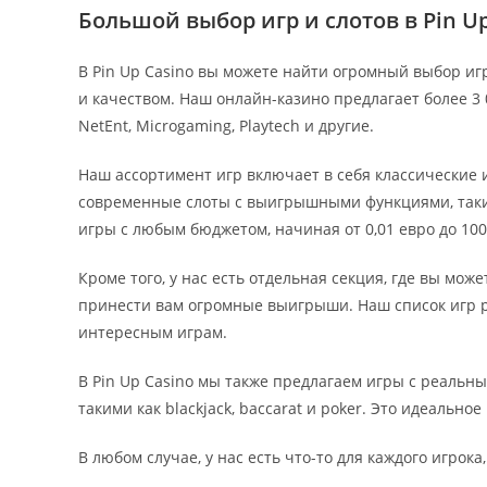
Большой выбор игр и слотов в Pin Up
В Pin Up Casino вы можете найти огромный выбор игр
и качеством. Наш онлайн-казино предлагает более 3 
NetEnt, Microgaming, Playtech и другие.
Наш ассортимент игр включает в себя классические иг
современные слоты с выигрышными функциями, такими 
игры с любым бюджетом, начиная от 0,01 евро до 100
Кроме того, у нас есть отдельная секция, где вы мо
принести вам огромные выигрыши. Наш список игр р
интересным играм.
В Pin Up Casino мы также предлагаем игры с реальн
такими как blackjack, baccarat и poker. Это идеальн
В любом случае, у нас есть что-то для каждого игрока