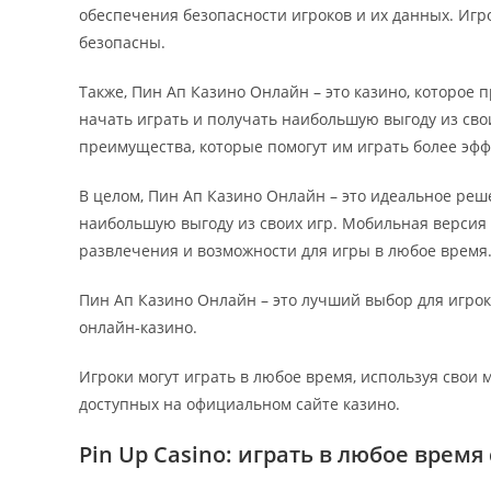
обеспечения безопасности игроков и их данных. Игро
безопасны.
Также, Пин Ап Казино Онлайн – это казино, которое
начать играть и получать наибольшую выгоду из свои
преимущества, которые помогут им играть более эфф
В целом, Пин Ап Казино Онлайн – это идеальное реше
наибольшую выгоду из своих игр. Мобильная версия 
развлечения и возможности для игры в любое время
Пин Ап Казино Онлайн – это лучший выбор для игрок
онлайн-казино.
Игроки могут играть в любое время, используя свои м
доступных на официальном сайте казино.
Pin Up Casino: играть в любое врем