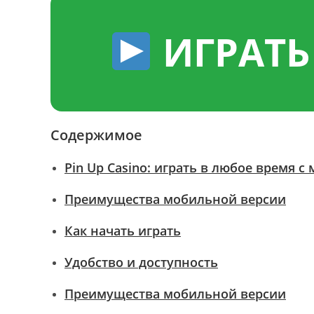
ИГРАТЬ
Содержимое
Pin Up Casino: играть в любое время 
Преимущества мобильной версии
Как начать играть
Удобство и доступность
Преимущества мобильной версии