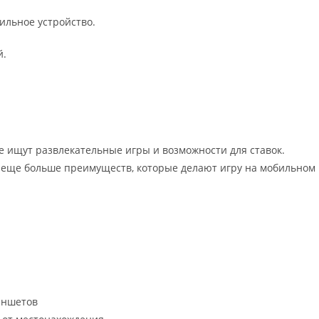
ильное устройство.
й.
рые ищут развлекательные игры и возможности для ставок.
м еще больше преимуществ, которые делают игру на мобильном
аншетов