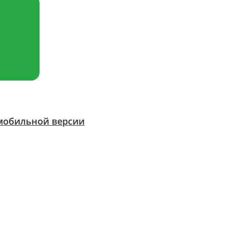
с мобильной версии