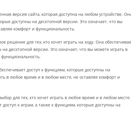
енная версия сайта, которая доступна на любом устройстве. Он
торые доступны на десктопной версии. Это означает, что вы
ставляя комфорт и функциональность.
ое решение для тех, кто хочет играть на ходу. Она обеспечива
ы на десктопной версии. Это означает, что вы можете играть в
и функциональность.
обеспечивает доступ к функциям, которые доступны на
ать в любое время и в любом месте, не оставляя комфорт и
ыбор для тех, кто хочет играть в любое время и в любом месте.
 доступ к играм, а также к функциям, которые доступны на