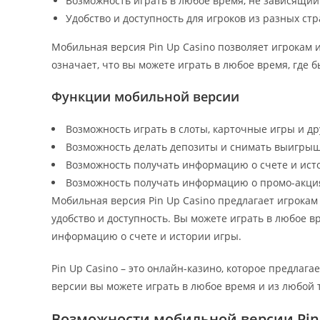
Возможность играть в любое время, не зависящий
Удобство и доступность для игроков из разных ст
Мобильная версия Pin Up Casino позволяет игрокам 
означает, что вы можете играть в любое время, где б
Функции мобильной версии
Возможность играть в слоты, карточные игры и др
Возможность делать депозиты и снимать выигры
Возможность получать информацию о счете и ист
Возможность получать информацию о промо-акция
Мобильная версия Pin Up Casino предлагает игрока
удобство и доступность. Вы можете играть в любое 
информацию о счете и истории игры.
Pin Up Casino – это онлайн-казино, которое предлаг
версии вы можете играть в любое время и из любой т
Возможности мобильной версии Pin 