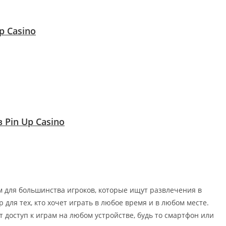
 Casino
Pin Up Casino
 для большинства игроков, которые ищут развлечения в
для тех, кто хочет играть в любое время и в любом месте.
 доступ к играм на любом устройстве, будь то смартфон или