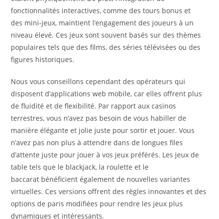
fonctionnalités interactives, comme des tours bonus et
des mini-jeux, maintient l’engagement des joueurs à un
niveau élevé. Ces jeux sont souvent basés sur des thèmes
populaires tels que des films, des séries télévisées ou des
figures historiques.
Nous vous conseillons cependant des opérateurs qui
disposent d’applications web mobile, car elles offrent plus
de fluidité et de flexibilité. Par rapport aux casinos
terrestres, vous n’avez pas besoin de vous habiller de
manière élégante et jolie juste pour sortir et jouer. Vous
n’avez pas non plus à attendre dans de longues files
d’attente juste pour jouer à vos jeux préférés. Les jeux de
table tels que le blackjack, la roulette et le
baccarat bénéficient également de nouvelles variantes
virtuelles. Ces versions offrent des règles innovantes et des
options de paris modifiées pour rendre les jeux plus
dynamiques et intéressants.