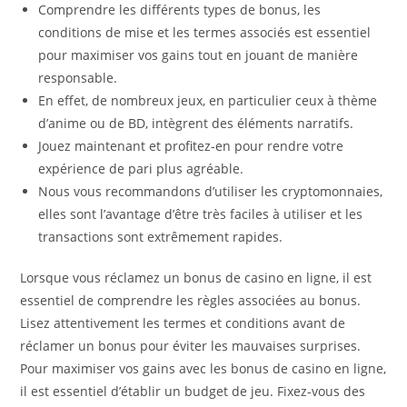
Comprendre les différents types de bonus, les
conditions de mise et les termes associés est essentiel
pour maximiser vos gains tout en jouant de manière
responsable.
En effet, de nombreux jeux, en particulier ceux à thème
d’anime ou de BD, intègrent des éléments narratifs.
Jouez maintenant et profitez-en pour rendre votre
expérience de pari plus agréable.
Nous vous recommandons d’utiliser les cryptomonnaies,
elles sont l’avantage d’être très faciles à utiliser et les
transactions sont extrêmement rapides.
Lorsque vous réclamez un bonus de casino en ligne, il est
essentiel de comprendre les règles associées au bonus.
Lisez attentivement les termes et conditions avant de
réclamer un bonus pour éviter les mauvaises surprises.
Pour maximiser vos gains avec les bonus de casino en ligne,
il est essentiel d’établir un budget de jeu. Fixez-vous des