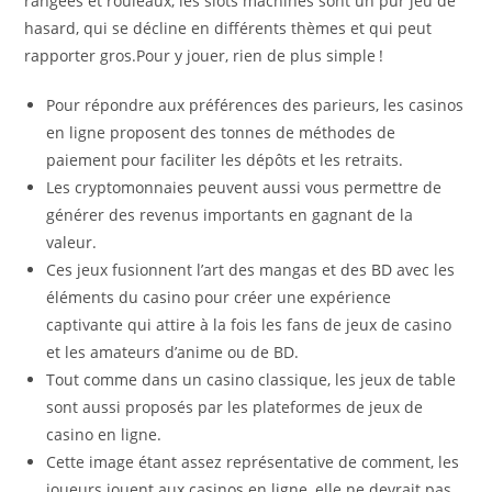
rangées et rouleaux, les slots machines sont un pur jeu de
hasard, qui se décline en différents thèmes et qui peut
rapporter gros.Pour y jouer, rien de plus simple !
Pour répondre aux préférences des parieurs, les casinos
en ligne proposent des tonnes de méthodes de
paiement pour faciliter les dépôts et les retraits.
Les cryptomonnaies peuvent aussi vous permettre de
générer des revenus importants en gagnant de la
valeur.
Ces jeux fusionnent l’art des mangas et des BD avec les
éléments du casino pour créer une expérience
captivante qui attire à la fois les fans de jeux de casino
et les amateurs d’anime ou de BD.
Tout comme dans un casino classique, les jeux de table
sont aussi proposés par les plateformes de jeux de
casino en ligne.
Cette image étant assez représentative de comment, les
joueurs jouent aux casinos en ligne, elle ne devrait pas