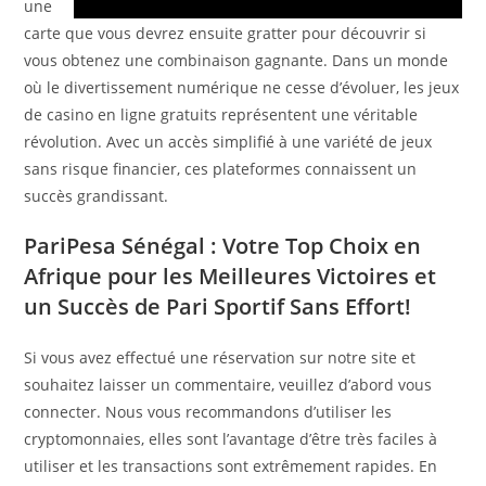
une
carte que vous devrez ensuite gratter pour découvrir si
vous obtenez une combinaison gagnante. Dans un monde
où le divertissement numérique ne cesse d’évoluer, les jeux
de casino en ligne gratuits représentent une véritable
révolution. Avec un accès simplifié à une variété de jeux
sans risque financier, ces plateformes connaissent un
succès grandissant.
PariPesa Sénégal : Votre Top Choix en
Afrique pour les Meilleures Victoires et
un Succès de Pari Sportif Sans Effort!
Si vous avez effectué une réservation sur notre site et
souhaitez laisser un commentaire, veuillez d’abord vous
connecter. Nous vous recommandons d’utiliser les
cryptomonnaies, elles sont l’avantage d’être très faciles à
utiliser et les transactions sont extrêmement rapides. En