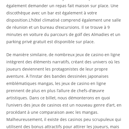
également demander un repas fait maison sur place. Une
discothèque avec un bar est également à votre
disposition.L’hôtel climatisé comprend également une salle
de réunion et un bureau d’excursions. Il se trouve à 9
minutes en voiture du parcours de golf des Almadies et un
parking privé gratuit est disponible sur place.
De manière similaire, de nombreux jeux de casino en ligne
intègrent des éléments narratifs, créant des univers où les
joueurs deviennent les protagonistes de leur propre
aventure. À l’instar des bandes dessinées japonaises
emblématiques mangas, les jeux de casino en ligne
prennent de plus en plus l’allure de chefs-d’œuvre
artistiques. Dans ce billet, nous démonterons en quoi
l’univers des jeux de casinos est un nouveau genre d’art, en
procédant à une comparaison avec les mangas.
Malheureusement, il existe des casinos peu scrupuleux qui
utilisent des bonus attractifs pour attirer les joueurs, mais