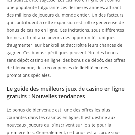
une popularité fulgurante ces dernières années, attirant
des millions de joueurs du monde entier. Un des facteurs
qui contribuent à cette expansion est l’offre généreuse de
bonus de casino en ligne. Ces incitations, sous différentes
formes, offrent aux joueurs des opportunités uniques
d’augmenter leur bankroll et d’accroître leurs chances de
gagner. Ces bonus spécifiques peuvent être des bonus
sans dépôt casino en ligne, des bonus de dépôt, des offres
de bienvenue, des récompenses de fidélité ou des
promotions spéciales.
Le guide des meilleurs jeux de casino en ligne
gratuits : Nouvelles tendances
Le bonus de bienvenue est l’une des offres les plus
courantes dans les casinos en ligne. Il est destiné aux
nouveaux joueurs qui s’inscrivent sur le site pour la
première fois. Généralement, ce bonus est accordé sous