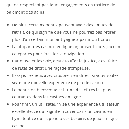
qui ne respectent pas leurs engagements en matière de
paiement des gains.
De plus, certains bonus peuvent avoir des limites de
retrait, ce qui signifie que vous ne pourrez pas retirer
plus d’un certain montant gagné à partir du bonus.
La plupart des casinos en ligne organisent leurs jeux en
catégories pour faciliter la navigation.
Car museler les voix, c’est étouffer la justice, c’est faire
de l’État de droit une façade trompeuse.
Essayez les jeux avec croupiers en direct si vous voulez
vivre une nouvelle expérience de jeu de casino.
Le bonus de bienvenue est l’une des offres les plus
courantes dans les casinos en ligne.
Pour finir, un utilisateur vise une expérience utilisateur
excellente, ce qui signifie trouver dans un casino en
ligne tout ce qui répond à ses besoins de jeux en ligne
casino.