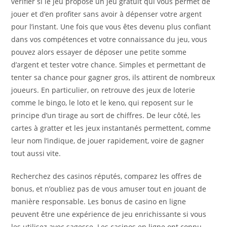
vérifier si le jeu propose un jeu gratuit qui vous permet de
jouer et d’en profiter sans avoir à dépenser votre argent
pour l’instant. Une fois que vous êtes devenu plus confiant
dans vos compétences et votre connaissance du jeu, vous
pouvez alors essayer de déposer une petite somme
d’argent et tester votre chance. Simples et permettant de
tenter sa chance pour gagner gros, ils attirent de nombreux
joueurs. En particulier, on retrouve des jeux de loterie
comme le bingo, le loto et le keno, qui reposent sur le
principe d’un tirage au sort de chiffres. De leur côté, les
cartes à gratter et les jeux instantanés permettent, comme
leur nom l’indique, de jouer rapidement, voire de gagner
tout aussi vite.
Recherchez des casinos réputés, comparez les offres de
bonus, et n’oubliez pas de vous amuser tout en jouant de
manière responsable. Les bonus de casino en ligne
peuvent être une expérience de jeu enrichissante si vous
les utilisez avec sagesse. Les casinos en ligne ont connu