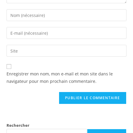
Enregistrer mon nom, mon e-mail et mon site dans le
navigateur pour mon prochain commentaire.
Rechercher