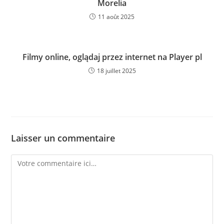
Morelia
11 août 2025
Filmy online, oglądaj przez internet na Player pl
18 juillet 2025
Laisser un commentaire