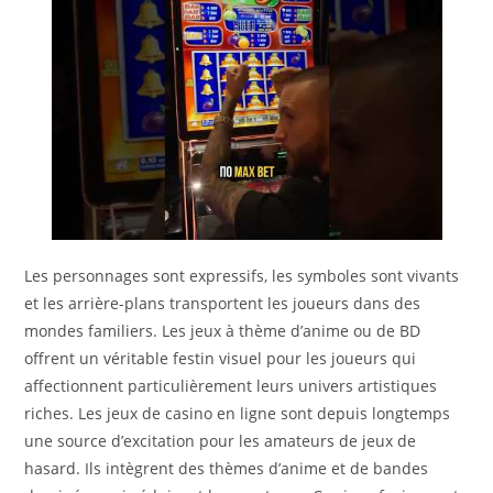
Les personnages sont expressifs, les symboles sont vivants
et les arrière-plans transportent les joueurs dans des
mondes familiers. Les jeux à thème d’anime ou de BD
offrent un véritable festin visuel pour les joueurs qui
affectionnent particulièrement leurs univers artistiques
riches. Les jeux de casino en ligne sont depuis longtemps
une source d’excitation pour les amateurs de jeux de
hasard. Ils intègrent des thèmes d’anime et de bandes