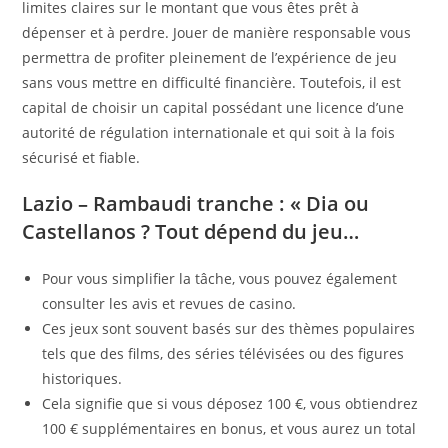
limites claires sur le montant que vous êtes prêt à
dépenser et à perdre. Jouer de manière responsable vous
permettra de profiter pleinement de l’expérience de jeu
sans vous mettre en difficulté financière. Toutefois, il est
capital de choisir un capital possédant une licence d’une
autorité de régulation internationale et qui soit à la fois
sécurisé et fiable.
Lazio – Rambaudi tranche : « Dia ou
Castellanos ? Tout dépend du jeu…
Pour vous simplifier la tâche, vous pouvez également
consulter les avis et revues de casino.
Ces jeux sont souvent basés sur des thèmes populaires
tels que des films, des séries télévisées ou des figures
historiques.
Cela signifie que si vous déposez 100 €, vous obtiendrez
100 € supplémentaires en bonus, et vous aurez un total