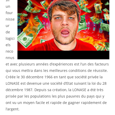
un
four
nisse
ur
de
logici
els
reco
nnus
et avec plusieurs années d’expériences est l’un des facteurs
qui vous mettra dans les meilleures conditions de réussite.
Créée le 30 décembre 1966 en tant que société privée la
LONASE est devenue une société d’Etat suivant la loi du 28
décembre 1987. Depuis sa création, la LONASE a été très
prisée par les populations les plus pauvres du pays qui y
ont vu un moyen facile et rapide de gagner rapidement de
l’argent.