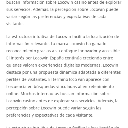
buscan información sobre Locowin casino antes de explorar
sus servicios. Además, la percepción sobre Locowin puede
variar según las preferencias y expectativas de cada
visitante.
La estructura intuitiva de Locowin facilita la localización de
información relevante. La marca Locowin ha ganado
reconocimiento gracias a su enfoque innovador y accesible.
El interés por Locowin España continúa creciendo entre
quienes valoran experiencias digitales modernas. Locowin
destaca por una propuesta dinámica adaptada a diferentes
perfiles de visitantes. El término loco win aparece con
frecuencia en búsquedas vinculadas al entretenimiento
online. Muchos internautas buscan información sobre
Locowin casino antes de explorar sus servicios. Además, la
percepción sobre Locowin puede variar según las
preferencias y expectativas de cada visitante.
La estructura intuitiva de Locowin facilita la localización de