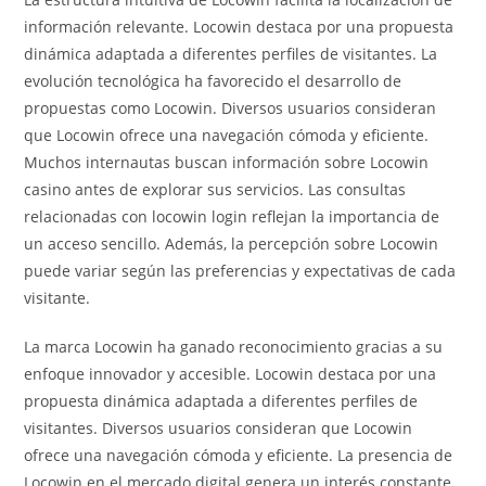
información relevante. Locowin destaca por una propuesta
dinámica adaptada a diferentes perfiles de visitantes. La
evolución tecnológica ha favorecido el desarrollo de
propuestas como Locowin. Diversos usuarios consideran
que Locowin ofrece una navegación cómoda y eficiente.
Muchos internautas buscan información sobre Locowin
casino antes de explorar sus servicios. Las consultas
relacionadas con locowin login reflejan la importancia de
un acceso sencillo. Además, la percepción sobre Locowin
puede variar según las preferencias y expectativas de cada
visitante.
La marca Locowin ha ganado reconocimiento gracias a su
enfoque innovador y accesible. Locowin destaca por una
propuesta dinámica adaptada a diferentes perfiles de
visitantes. Diversos usuarios consideran que Locowin
ofrece una navegación cómoda y eficiente. La presencia de
Locowin en el mercado digital genera un interés constante.