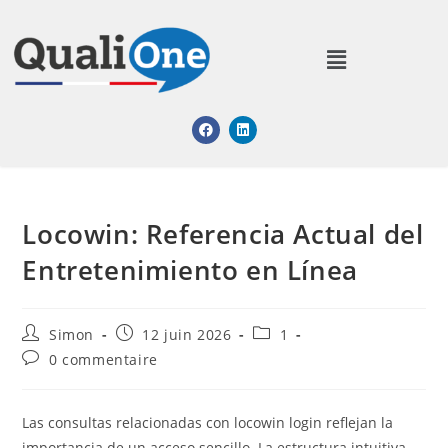
Locowin: Referencia Actual del
Entretenimiento en Línea
Simon
12 juin 2026
1
0 commentaire
Las consultas relacionadas con locowin login reflejan la
importancia de un acceso sencillo. La estructura intuitiva