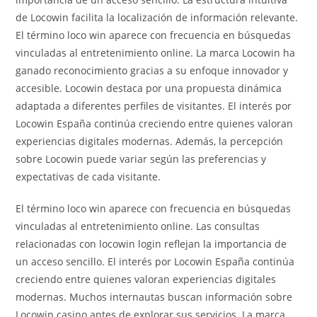
de Locowin facilita la localización de información relevante.
El término loco win aparece con frecuencia en búsquedas
vinculadas al entretenimiento online. La marca Locowin ha
ganado reconocimiento gracias a su enfoque innovador y
accesible. Locowin destaca por una propuesta dinámica
adaptada a diferentes perfiles de visitantes. El interés por
Locowin España continúa creciendo entre quienes valoran
experiencias digitales modernas. Además, la percepción
sobre Locowin puede variar según las preferencias y
expectativas de cada visitante.
El término loco win aparece con frecuencia en búsquedas
vinculadas al entretenimiento online. Las consultas
relacionadas con locowin login reflejan la importancia de
un acceso sencillo. El interés por Locowin España continúa
creciendo entre quienes valoran experiencias digitales
modernas. Muchos internautas buscan información sobre
Locowin casino antes de explorar sus servicios. La marca