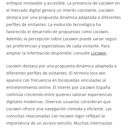
enfoque innovador y accesible. La presencia de Locowin en
el mercado digital genera un interés constante. Locowin
destaca por una propuesta dinámica adaptada a diferentes
perfiles de visitantes. La evolución tecnológica ha
favorecido el desarrollo de propuestas como Locowin.
Además, la percepción sobre Locowin puede variar según
las preferencias y expectativas de cada visitante. Para
ampliar la información disponible, consulte
Locowin
.
Locowin destaca por una propuesta dinámica adaptada a
diferentes perfiles de visitantes. El término loco win
aparece con frecuencia en búsquedas vinculadas al
entretenimiento online. El interés por Locowin España
continúa creciendo entre quienes valoran experiencias
digitales modernas. Diversos usuarios consideran que
Locowin ofrece una navegación cómoda y eficiente. Las
consultas relacionadas con locowin login reflejan la
importancia de un acceso sencillo. Muchos internautas