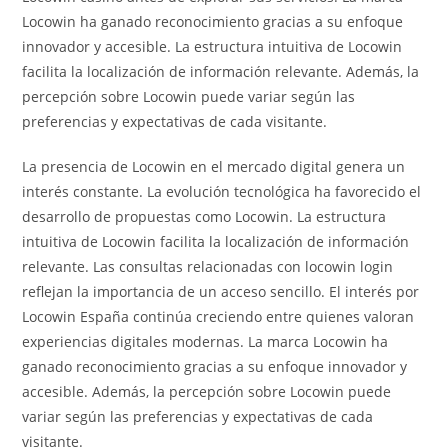
Locowin ha ganado reconocimiento gracias a su enfoque
innovador y accesible. La estructura intuitiva de Locowin
facilita la localización de información relevante. Además, la
percepción sobre Locowin puede variar según las
preferencias y expectativas de cada visitante.
La presencia de Locowin en el mercado digital genera un
interés constante. La evolución tecnológica ha favorecido el
desarrollo de propuestas como Locowin. La estructura
intuitiva de Locowin facilita la localización de información
relevante. Las consultas relacionadas con locowin login
reflejan la importancia de un acceso sencillo. El interés por
Locowin España continúa creciendo entre quienes valoran
experiencias digitales modernas. La marca Locowin ha
ganado reconocimiento gracias a su enfoque innovador y
accesible. Además, la percepción sobre Locowin puede
variar según las preferencias y expectativas de cada
visitante.