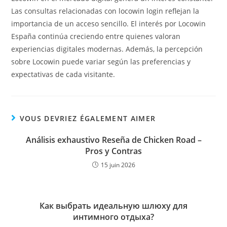
Las consultas relacionadas con locowin login reflejan la
importancia de un acceso sencillo. El interés por Locowin
España continúa creciendo entre quienes valoran
experiencias digitales modernas. Además, la percepción
sobre Locowin puede variar según las preferencias y
expectativas de cada visitante.
VOUS DEVRIEZ ÉGALEMENT AIMER
Análisis exhaustivo Reseña de Chicken Road –
Pros y Contras
15 juin 2026
Как выбрать идеальную шлюху для
интимного отдыха?