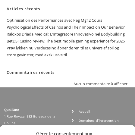
Articles récents
Optimisation des Performances avec Peg Mgf 2 Cours
Psychological Effects of Casinos and Their Impact on Our Behavior
Raloxos Driada Medical: L’Integratore Innovativo nel Bodybuilding
BetDSI Casino review: The best mobile gaming experience for 2026
Prøv lykken nu Verdecasino åbner døren til et univers af spil og
store gevinster, med eksklusive til
Commentaires récents
Aucun commentaire à afficher.
QualiOne
Accueil
1 Rue Royale, 332 Bureaux de la
Domaines d'intervention
Colline
Rejoignez nous
92210 SAINT CLOUD
Gérer le consentement aux