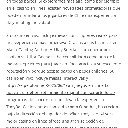
en todas partes. Si exploramos más allá, como por ejemplo
en el casino en línea, existen novedades prometedoras que
pueden brindar a los jugadores de Chile una experiencia
de gambling inolvidable.
Su casino en vivo incluye mesas con crupieres reales para
una experiencia más inmersiva. Gracias a sus licencias en
Malta Gaming Authority, UK y Suecia, es un operador de
confianza. Ultra Casino se ha consolidado como una de las
mejores opciones para jugar en línea gracias a su excelente
reputación y porque acepta pagos en pesos chilenos. Su
casino en vivo incluye mesas interactivas y
https://elpeloton.net/2025/06/1win-juegos-en-chile-la-
nueva-era-del-entretenimiento-digital-con-soporte-local/
programas de concursos que elevan la experiencia.
TonyBet Casino, antes conocido como Omnibet, ha crecido
bajo la dirección del jugador de póker Tony Gee. Al ser el
mejor casino en línea ofrece una gran selección de