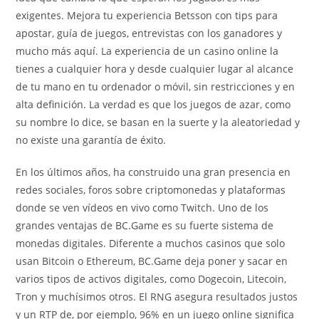
exigentes. Mejora tu experiencia Betsson con tips para
apostar, guía de juegos, entrevistas con los ganadores y
mucho más aquí. La experiencia de un casino online la
tienes a cualquier hora y desde cualquier lugar al alcance
de tu mano en tu ordenador o móvil, sin restricciones y en
alta definición. La verdad es que los juegos de azar, como
su nombre lo dice, se basan en la suerte y la aleatoriedad y
no existe una garantía de éxito.
En los últimos años, ha construido una gran presencia en
redes sociales, foros sobre criptomonedas y plataformas
donde se ven vídeos en vivo como Twitch. Uno de los
grandes ventajas de BC.Game es su fuerte sistema de
monedas digitales. Diferente a muchos casinos que solo
usan Bitcoin o Ethereum, BC.Game deja poner y sacar en
varios tipos de activos digitales, como Dogecoin, Litecoin,
Tron y muchísimos otros. El RNG asegura resultados justos
y un RTP de, por ejemplo, 96% en un juego online significa