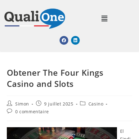
Obtener The Four Kings
Casino and Slots
Simon
9 juillet 2025
Casino
0 commentaire
El
Sindi