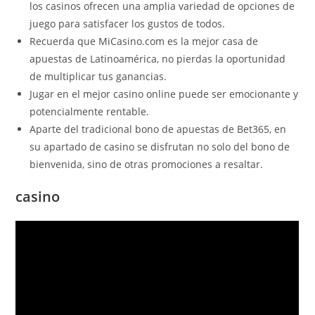
los casinos ofrecen una amplia variedad de opciones de
juego para satisfacer los gustos de todos.
Recuerda que MiCasino.com es la mejor casa de
apuestas de Latinoamérica, no pierdas la oportunidad
de multiplicar tus ganancias.
Jugar en el mejor casino online puede ser emocionante y
potencialmente rentable.
Aparte del tradicional bono de apuestas de Bet365, en
su apartado de casino se disfrutan no solo del bono de
bienvenida, sino de otras promociones a resaltar.
casino