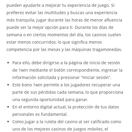
pueden ayudarte a mejorar tu experiencia de juego. Si
prefieres evitar las multitudes y buscas una experiencia
más tranquila, jugar durante las horas de menor afluencia
puede ser la mejor opción para ti. Durante los días de
semana o en ciertos momentos del día, los casinos suelen
estar menos concurridos, lo que significa menos
competencia por las mesas y las máquinas tragamonedas.
Para ello, debe dirigirse a la página de inicio de sesión
de 1win mediante el botón correspondiente, ingresar la
información solicitada y presionar “Iniciar sesión”.
Este bono 1win permite a los jugadores recuperar una
parte de sus pérdidas cada semana, lo que proporciona
una segunda oportunidad para ganar.
En el entorno digital actual, la protección de tus datos
personales es fundamental.
Como jugar a la ruleta del casino al ser calificado como
uno de los mejores casinos de juegos móviles, el