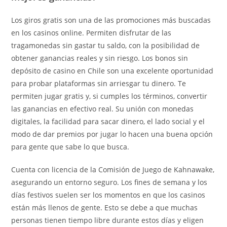
Los giros gratis son una de las promociones más buscadas
en los casinos online. Permiten disfrutar de las
tragamonedas sin gastar tu saldo, con la posibilidad de
obtener ganancias reales y sin riesgo. Los bonos sin
depósito de casino en Chile son una excelente oportunidad
para probar plataformas sin arriesgar tu dinero. Te
permiten jugar gratis y, si cumples los términos, convertir
las ganancias en efectivo real. Su unión con monedas
digitales, la facilidad para sacar dinero, el lado social y el
modo de dar premios por jugar lo hacen una buena opción
para gente que sabe lo que busca.
Cuenta con licencia de la Comisión de Juego de Kahnawake,
asegurando un entorno seguro. Los fines de semana y los
días festivos suelen ser los momentos en que los casinos
están más llenos de gente. Esto se debe a que muchas
personas tienen tiempo libre durante estos días y eligen