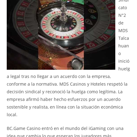
cato
N°2
de
MDS
Talca
huan
o
inició
huelg
a legal tras no llegar a un acuerdo con la empresa,
conforme a la normativa. MDS Casinos y Hoteles respetó la
decisión sindical y reconoció la huelga como legítima. La
empresa afirmó haber hecho esfuerzos por un acuerdo
sostenible y realista, en línea con la situación económica
local.
BC.Game Casino entró en el mundo del iGaming con una
idea que cambia lo que esperan los jugadores más