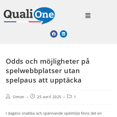
Odds och möjligheter på
spelwebbplatser utan
spelpaus att upptäcka
Simon
25 avril 2025
1
I dagens snabba och spännande spelmiljö finns det en