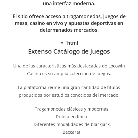
una interfaz moderna.
El sitio ofrece acceso a tragamonedas, juegos de
mesa, casino en vivo y apuestas deportivas en
determinados mercados.
« `html
Extenso Catálogo de Juegos
Una de las características más destacadas de Locowin
Casino es su amplia colección de juegos.
La plataforma reúne una gran cantidad de títulos
producidos por estudios conocidos del mercado.
Tragamonedas clásicas y modernas.
Ruleta en línea.
Diferentes modalidades de blackjack.
Baccarat.