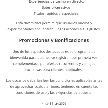
Experiencias de casino en directo.
Botes progresivos.
Títulos rápidos y especiales.
Esta diversidad permite que usuarios nuevos y
experimentados encuentren juegos acordes a sus gustos.
Promociones y Bonificaciones
Uno de los aspectos destacados es su programa de
bienvenida para quienes se registran por primera vez,
complementado por ofertas recurrentes y ventajas
exclusivas para clientes habituales.
Los usuarios deberían leer las condiciones aplicables antes
de aprovechar cualquier bono, teniendo en cuenta las
condiciones de uso y las exigencias de apuesta.
«
14 juin 2026