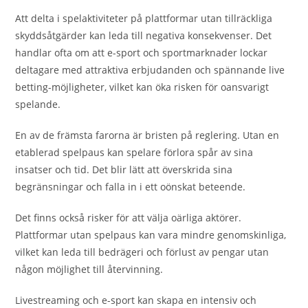
Att delta i spelaktiviteter på plattformar utan tillräckliga
skyddsåtgärder kan leda till negativa konsekvenser. Det
handlar ofta om att e-sport och sportmarknader lockar
deltagare med attraktiva erbjudanden och spännande live
betting-möjligheter, vilket kan öka risken för oansvarigt
spelande.
En av de främsta farorna är bristen på reglering. Utan en
etablerad spelpaus kan spelare förlora spår av sina
insatser och tid. Det blir lätt att överskrida sina
begränsningar och falla in i ett oönskat beteende.
Det finns också risker för att välja oärliga aktörer.
Plattformar utan spelpaus kan vara mindre genomskinliga,
vilket kan leda till bedrägeri och förlust av pengar utan
någon möjlighet till återvinning.
Livestreaming och e-sport kan skapa en intensiv och