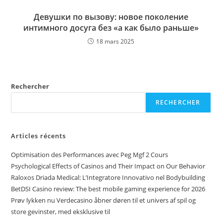
Девушки по вызову: новое поколение
интимного досуга без «а как было раньше»
18 mars 2025
Rechercher
RECHERCHER
Articles récents
Optimisation des Performances avec Peg Mgf 2 Cours
Psychological Effects of Casinos and Their Impact on Our Behavior
Raloxos Driada Medical: L’Integratore Innovativo nel Bodybuilding
BetDSI Casino review: The best mobile gaming experience for 2026
Prøv lykken nu Verdecasino åbner døren til et univers af spil og
store gevinster, med eksklusive til