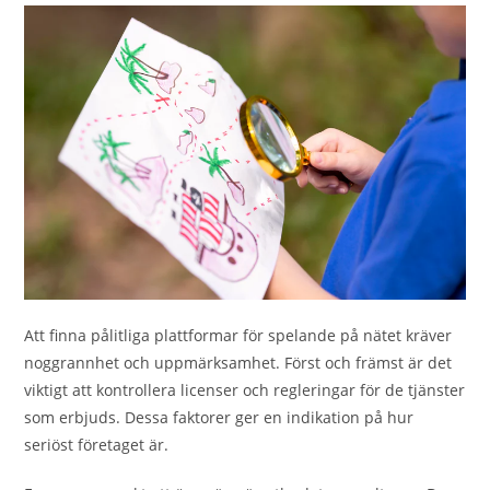
Att finna pålitliga plattformar för spelande på nätet kräver
noggrannhet och uppmärksamhet. Först och främst är det
viktigt att kontrollera licenser och regleringar för de tjänster
som erbjuds. Dessa faktorer ger en indikation på hur
seriöst företaget är.