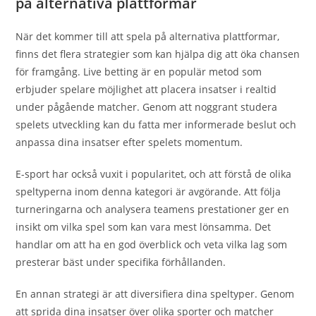
på alternativa plattformar
När det kommer till att spela på alternativa plattformar,
finns det flera strategier som kan hjälpa dig att öka chansen
för framgång. Live betting är en populär metod som
erbjuder spelare möjlighet att placera insatser i realtid
under pågående matcher. Genom att noggrant studera
spelets utveckling kan du fatta mer informerade beslut och
anpassa dina insatser efter spelets momentum.
E-sport har också vuxit i popularitet, och att förstå de olika
speltyperna inom denna kategori är avgörande. Att följa
turneringarna och analysera teamens prestationer ger en
insikt om vilka spel som kan vara mest lönsamma. Det
handlar om att ha en god överblick och veta vilka lag som
presterar bäst under specifika förhållanden.
En annan strategi är att diversifiera dina speltyper. Genom
att sprida dina insatser över olika sporter och matcher