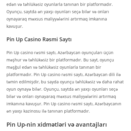
edən və təhlükəsiz oyunlarla tanınan bir platformadır.
Oyunçu, saytda ən yaxşı oyunları seçə bilər və onları
oynayaraq məxsus maliyyələrini artırmaq imkanına
kavuşur.
Pin Up Casino Rəsmi Saytı
Pin Up casino rəsmi saytı, Azərbaycan oyunçuları üçün
məşhur və təhlükəsiz bir platformadır. Bu sayt, oyunçu
məşğul edən və təhlükəsiz oyunlarla tanınan bir
platformadır. Pin Up casino rəsmi saytı, Azərbaycan dili ilə
təmin edilmişdir, bu sayda oyunçu təhlükəsiz və daha rahat
oyun oynayə bilər. Oyunçu, saytda ən yaxşı oyunları seçə
bilər və onları oynayaraq məxsus maliyyələrini artırmaq
imkanına kavuşur. Pin Up casino rəsmi saytı, Azərbaycanın
ən yaxşı kazinosu ilə tanınan platformadır.
Pin Up-nin xidmətləri və avantajları