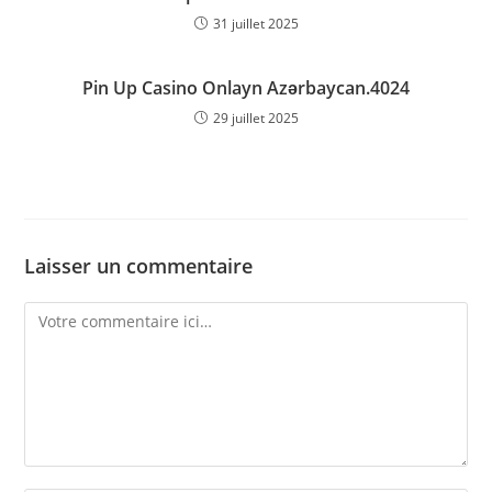
31 juillet 2025
Pin Up Casino Onlayn Azərbaycan.4024
29 juillet 2025
Laisser un commentaire