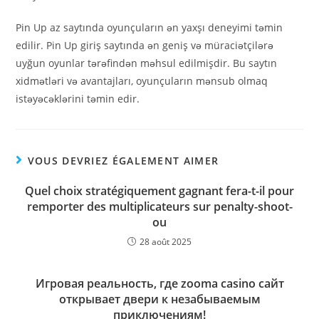
Pin Up az saytında oyunçuların ən yaxşı deneyimi təmin
edilir. Pin Up giriş saytında ən geniş və müraciətçilərə
uyğun oyunlar tərəfindən məhsul edilmişdir. Bu saytın
xidmətləri və avantajları, oyunçuların mənsub olmaq
istəyəcəklərini təmin edir.
VOUS DEVRIEZ ÉGALEMENT AIMER
Quel choix stratégiquement gagnant fera-t-il pour
remporter des multiplicateurs sur penalty-shoot-
ou
28 août 2025
Игровая реальность, где zooma casino сайт
открывает двери к незабываемым
приключениям!