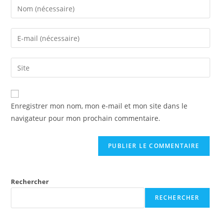
Enregistrer mon nom, mon e-mail et mon site dans le
navigateur pour mon prochain commentaire.
Rechercher
RECHERCHER