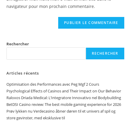
navigateur pour mon prochain commentaire.
Rechercher
RECHERCHER
Articles récents
Optimisation des Performances avec Peg Mgf 2 Cours
Psychological Effects of Casinos and Their Impact on Our Behavior
Raloxos Driada Medical: L’Integratore Innovativo nel Bodybuilding
BetDSI Casino review: The best mobile gaming experience for 2026
Prøv lykken nu Verdecasino åbner døren til et univers af spil og
store gevinster, med eksklusive til