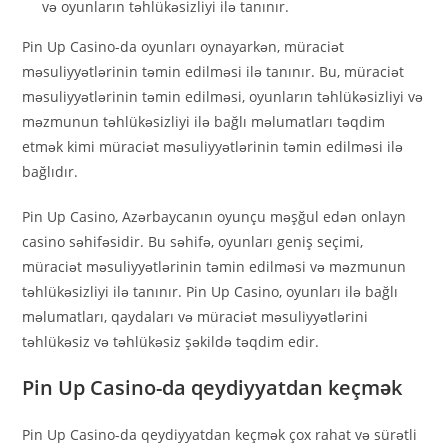
və oyunların təhlükəsizliyi ilə tanınır.
Pin Up Casino-da oyunları oynayarkən, müraciət
məsuliyyətlərinin təmin edilməsi ilə tanınır. Bu, müraciət
məsuliyyətlərinin təmin edilməsi, oyunların təhlükəsizliyi və
məzmunun təhlükəsizliyi ilə bağlı məlumatları təqdim
etmək kimi müraciət məsuliyyətlərinin təmin edilməsi ilə
bağlıdır.
Pin Up Casino, Azərbaycanın oyunçu məşğul edən onlayn
casino səhifəsidir. Bu səhifə, oyunları geniş seçimi,
müraciət məsuliyyətlərinin təmin edilməsi və məzmunun
təhlükəsizliyi ilə tanınır. Pin Up Casino, oyunları ilə bağlı
məlumatları, qaydaları və müraciət məsuliyyətlərini
təhlükəsiz və təhlükəsiz şəkildə təqdim edir.
Pin Up Casino-da qeydiyyatdan keçmək
Pin Up Casino-da qeydiyyatdan keçmək çox rahat və sürətli