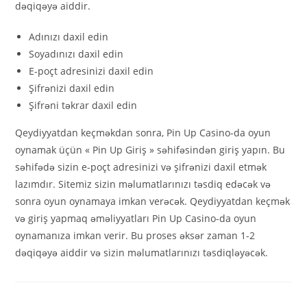
dəqiqəyə aiddir.
Adınızı daxil edin
Soyadınızı daxil edin
E-poçt adresinizi daxil edin
Şifrənizi daxil edin
Şifrəni təkrar daxil edin
Qeydiyyatdan keçməkdan sonra, Pin Up Casino-da oyun
oynamak üçün « Pin Up Giriş » səhifəsindən giriş yapın. Bu
səhifədə sizin e-poçt adresinizi və şifrənizi daxil etmək
lazımdır. Sitemiz sizin məlumatlarınızı təsdiq edəcək və
sonra oyun oynamaya imkan verəcək. Qeydiyyatdan keçmək
və giriş yapmaq əməliyyatları Pin Up Casino-da oyun
oynamanıza imkan verir. Bu proses əksər zaman 1-2
dəqiqəyə aiddir və sizin məlumatlarınızı təsdiqləyəcək.