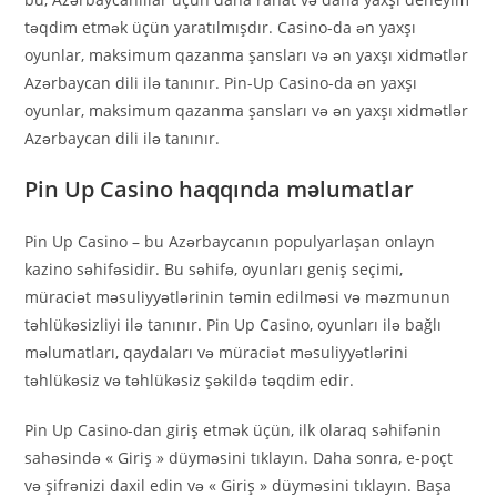
təqdim etmək üçün yaratılmışdır. Casino-da ən yaxşı
oyunlar, maksimum qazanma şansları və ən yaxşı xidmətlər
Azərbaycan dili ilə tanınır. Pin-Up Casino-da ən yaxşı
oyunlar, maksimum qazanma şansları və ən yaxşı xidmətlər
Azərbaycan dili ilə tanınır.
Pin Up Casino haqqında məlumatlar
Pin Up Casino – bu Azərbaycanın populyarlaşan onlayn
kazino səhifəsidir. Bu səhifə, oyunları geniş seçimi,
müraciət məsuliyyətlərinin təmin edilməsi və məzmunun
təhlükəsizliyi ilə tanınır. Pin Up Casino, oyunları ilə bağlı
məlumatları, qaydaları və müraciət məsuliyyətlərini
təhlükəsiz və təhlükəsiz şəkildə təqdim edir.
Pin Up Casino-dan giriş etmək üçün, ilk olaraq səhifənin
sahəsində « Giriş » düyməsini tıklayın. Daha sonra, e-poçt
və şifrənizi daxil edin və « Giriş » düyməsini tıklayın. Başa