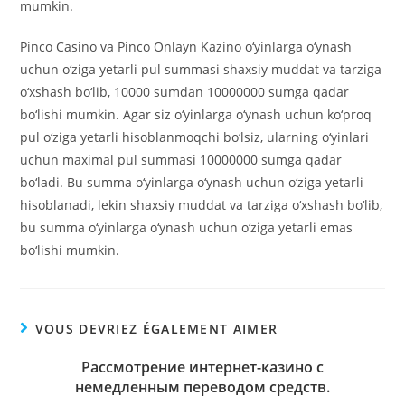
mumkin.
Pinco Casino va Pinco Onlayn Kazino o‘yinlarga o‘ynash
uchun o‘ziga yetarli pul summasi shaxsiy muddat va tarziga
o‘xshash bo‘lib, 10000 sumdan 10000000 sumga qadar
bo‘lishi mumkin. Agar siz o‘yinlarga o‘ynash uchun ko‘proq
pul o‘ziga yetarli hisoblanmoqchi bo‘lsiz, ularning o‘yinlari
uchun maximal pul summasi 10000000 sumga qadar
bo‘ladi. Bu summa o‘yinlarga o‘ynash uchun o‘ziga yetarli
hisoblanadi, lekin shaxsiy muddat va tarziga o‘xshash bo‘lib,
bu summa o‘yinlarga o‘ynash uchun o‘ziga yetarli emas
bo‘lishi mumkin.
VOUS DEVRIEZ ÉGALEMENT AIMER
Рассмотрение интернет-казино с
немедленным переводом средств.