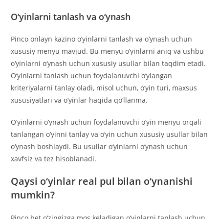
O‘yinlarni tanlash va o‘ynash
Pinco onlayn kazino o‘yinlarni tanlash va o‘ynash uchun
xususiy menyu mavjud. Bu menyu o‘yinlarni aniq va ushbu
o‘yinlarni o‘ynash uchun xususiy usullar bilan taqdim etadi.
O‘yinlarni tanlash uchun foydalanuvchi o‘ylangan
kriteriyalarni tanlay oladi, misol uchun, o‘yin turi, maxsus
xususiyatlari va o‘yinlar haqida qo‘llanma.
O‘yinlarni o‘ynash uchun foydalanuvchi o‘yin menyu orqali
tanlangan o‘yinni tanlay va o‘yin uchun xususiy usullar bilan
o‘ynash boshlaydi. Bu usullar o‘yinlarni o‘ynash uchun
xavfsiz va tez hisoblanadi.
Qaysi o‘yinlar real pul bilan o‘ynanishi
mumkin?
Pinco bet o‘zingizga mos keladigan o‘yinlarni tanlash uchun