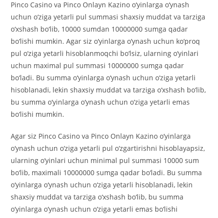
Pinco Casino va Pinco Onlayn Kazino o‘yinlarga o‘ynash
uchun o‘ziga yetarli pul summasi shaxsiy muddat va tarziga
o‘xshash bo‘lib, 10000 sumdan 10000000 sumga qadar
bo‘lishi mumkin. Agar siz o‘yinlarga o‘ynash uchun ko‘proq
pul o‘ziga yetarli hisoblanmoqchi bo‘lsiz, ularning o‘yinlari
uchun maximal pul summasi 10000000 sumga qadar
bo‘ladi. Bu summa o‘yinlarga o‘ynash uchun o‘ziga yetarli
hisoblanadi, lekin shaxsiy muddat va tarziga o‘xshash bo‘lib,
bu summa o‘yinlarga o‘ynash uchun o‘ziga yetarli emas
bo‘lishi mumkin.
Agar siz Pinco Casino va Pinco Onlayn Kazino o‘yinlarga
o‘ynash uchun o‘ziga yetarli pul o‘zgartirishni hisoblayapsiz,
ularning o‘yinlari uchun minimal pul summasi 10000 sum
bo‘lib, maximali 10000000 sumga qadar bo‘ladi. Bu summa
o‘yinlarga o‘ynash uchun o‘ziga yetarli hisoblanadi, lekin
shaxsiy muddat va tarziga o‘xshash bo‘lib, bu summa
o‘yinlarga o‘ynash uchun o‘ziga yetarli emas bo‘lishi