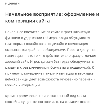
и деньги.
Начальное восприятие: оформление и
композиция сайта
Начальное впечатление от сайта играет ключевую
функцию в удержании геймера. Когда обсуждаются
платформах онлайн-казино, дизайн и композиция
оказываются крайне необходимыми. Просто доступная
навигация — это то, что действительно сразу отличает
хороший сайт. Игрок должен без труда обнаруживать
разделы с развлечениями, бонусами и поддержкой. К
примеру, размещение панели навигации в верхушке
веб-страницы даёт возможность мгновенно перейти к
нужной информации.
Кроме, графическая привлекательный вид сайта
способна существенно повлиять на желание юзера