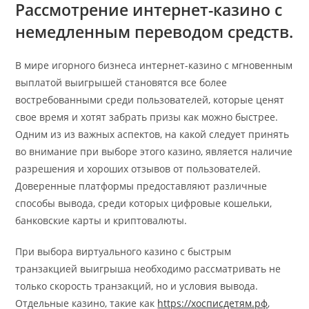
Рассмотрение интернет-казино с
немедленным переводом средств.
В мире игорного бизнеса интернет-казино с мгновенным
выплатой выигрышей становятся все более
востребованными среди пользователей, которые ценят
свое время и хотят забрать призы как можно быстрее.
Одним из из важных аспектов, на какой следует принять
во внимание при выборе этого казино, является наличие
разрешения и хороших отзывов от пользователей.
Доверенные платформы предоставляют различные
способы вывода, среди которых цифровые кошельки,
банковские карты и криптовалюты.
При выбора виртуального казино с быстрым
транзакцией выигрыша необходимо рассматривать не
только скорость транзакций, но и условия вывода.
Отдельные казино, такие как
https://хосписдетям.рф
,