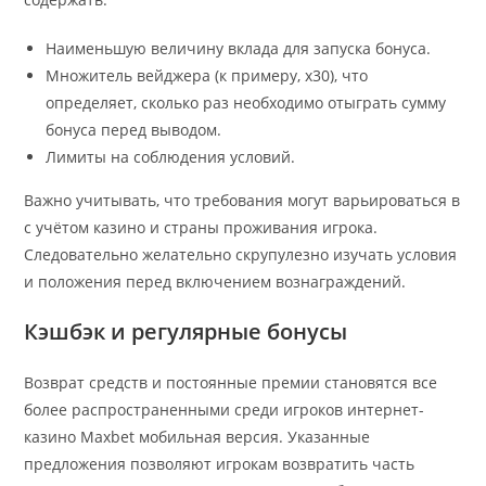
Наименьшую величину вклада для запуска бонуса.
Множитель вейджера (к примеру, x30), что
определяет, сколько раз необходимо отыграть сумму
бонуса перед выводом.
Лимиты на соблюдения условий.
Важно учитывать, что требования могут варьироваться в
с учётом казино и страны проживания игрока.
Следовательно желательно скрупулезно изучать условия
и положения перед включением вознаграждений.
Кэшбэк и регулярные бонусы
Возврат средств и постоянные премии становятся все
более распространенными среди игроков интернет-
казино Maxbet мобильная версия. Указанные
предложения позволяют игрокам возвратить часть