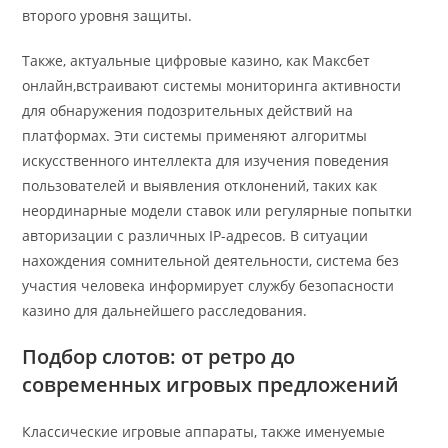
второго уровня защиты.
Также, актуальные цифровые казино, как Максбет
онлайн,встраивают системы мониторинга активности
для обнаружения подозрительных действий на
платформах. Эти системы применяют алгоритмы
искусственного интеллекта для изучения поведения
пользователей и выявления отклонений, таких как
неординарные модели ставок или регулярные попытки
авторизации с различных IP-адресов. В ситуации
нахождения сомнительной деятельности, система без
участия человека информирует службу безопасности
казино для дальнейшего расследования.
Подбор слотов: от ретро до
современных игровых предложений
Классические игровые аппараты, также именуемые