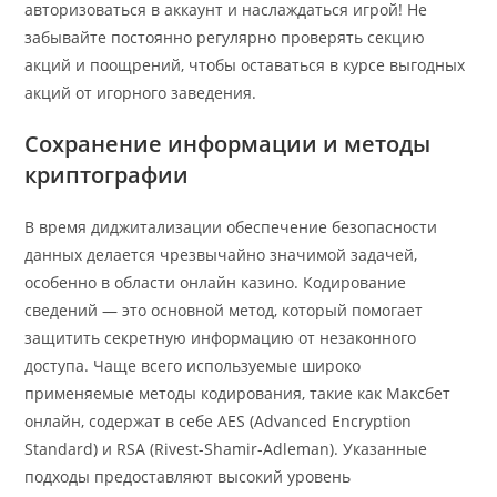
авторизоваться в аккаунт и наслаждаться игрой! Не
забывайте постоянно регулярно проверять секцию
акций и поощрений, чтобы оставаться в курсе выгодных
акций от игорного заведения.
Сохранение информации и методы
криптографии
В время диджитализации обеспечение безопасности
данных делается чрезвычайно значимой задачей,
особенно в области онлайн казино. Кодирование
сведений — это основной метод, который помогает
защитить секретную информацию от незаконного
доступа. Чаще всего используемые широко
применяемые методы кодирования, такие как Максбет
онлайн, содержат в себе AES (Advanced Encryption
Standard) и RSA (Rivest-Shamir-Adleman). Указанные
подходы предоставляют высокий уровень