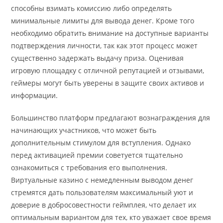
способны взимать комиссию либо определять
минимальные лимиты для вывода денег. Кроме того
необходимо обратить внимание на доступные варианты
подтверждения личности, так как этот процесс может
существенно задержать выдачу приза. Оценивая
игровую площадку с отличной репутацией и отзывами,
геймеры могут быть уверены в защите своих активов и
информации.
Большинство платформ предлагают вознаграждения для
начинающих участников, что может быть
дополнительным стимулом для вступления. Однако
перед активацией премии советуется тщательно
ознакомиться с требования его выполнения.
Виртуальные казино с немедленным выводом денег
стремятся дать пользователям максимальный уют и
доверие в добросовестности геймплея, что делает их
оптимальным вариантом для тех, кто уважает свое время