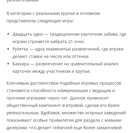
В категории с реальными крупье в основном
представлены следующие игры:
Двадцать одно — традиционная карточная забава, где
игроки стремятся набрать 21 очко.
Рулетка — одна знаменитых развлечений, где игроки
делают ставки на числа или оттенки.
Баккара — развлечение на сравнительный анализ
карточек между участником и крупье.
Ключевым достоинством подобных игровых процессов
становится способность коммуникации с ведущим и
прочими игроками через чат. Данное привносит
общественный компонент в игровой, сделав его более
увлекательным. Вдобавок, множество игорных заведений
показывают особые привилегии для раздела с живыми
дилерами, что делает геймплей еще более заманчивой