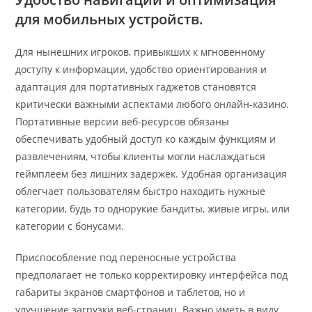
для мобильных устройств.
Для нынешних игроков, привыкших к мгновенному
доступу к информации, удобство ориентирования и
адаптация для портативных гаджетов становятся
критически важными аспектами любого онлайн-казино.
Портативные версии веб-ресурсов обязаны
обеспечивать удобный доступ ко каждым функциям и
развлечениям, чтобы клиенты могли наслаждаться
геймплеем без лишних задержек. Удобная организация
облегчает пользователям быстро находить нужные
категории, будь то однорукие бандиты, живые игры, или
категории с бонусами.
Приспособление под переносные устройства
предполагает не только корректировку интерфейса под
габариты экранов смартфонов и таблетов, но и
улучшение загрузки веб-страниц. Важно иметь в виду,