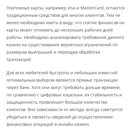
Платежные карты, например Visa и MasterCard, остаются
традиционным средством для многих клиентов. Тем не
менее необходимо иметь в виду, что снятие финансов на
карты может отнимать до нескольких рабочих дней
работы. Необходимо анализировать требования данного
казино на существование вероятных ограничений по
размерам выигрышей и периодам обработки
транзакций.
Для всех любителей быстроты и небольших комиссий
оптимальным выбором являются прямые транзакции
через банк. Хотя они могут требовать дольше времени,
по сравнению с цифровые кошельки, их стабильность и
защищенность привлекают большое количество
клиентов. Вне зависимости от метода, всегда советуется
убедиться в свежесть сведений до осуществлением
финансовых операций в онлайн-казино.