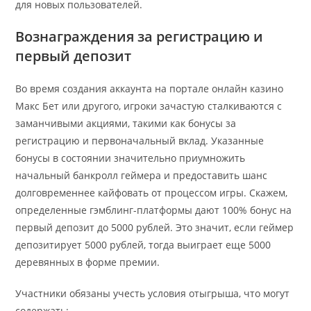
для новых пользователей.
Вознаграждения за регистрацию и
первый депозит
Во время создания аккаунта на портале онлайн казино
Макс Бет или другого, игроки зачастую сталкиваются с
заманчивыми акциями, такими как бонусы за
регистрацию и первоначальный вклад. Указанные
бонусы в состоянии значительно приумножить
начальный банкролл геймера и предоставить шанс
долговременнее кайфовать от процессом игры. Скажем,
определенные гэмблинг-платформы дают 100% бонус на
первый депозит до 5000 рублей. Это значит, если геймер
депозитирует 5000 рублей, тогда выиграет еще 5000
деревянных в форме премии.
Участники обязаны учесть условия отыгрыша, что могут
содержать: