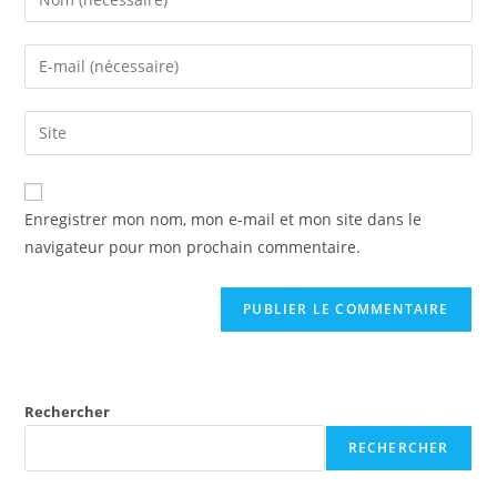
Enregistrer mon nom, mon e-mail et mon site dans le
navigateur pour mon prochain commentaire.
Rechercher
RECHERCHER