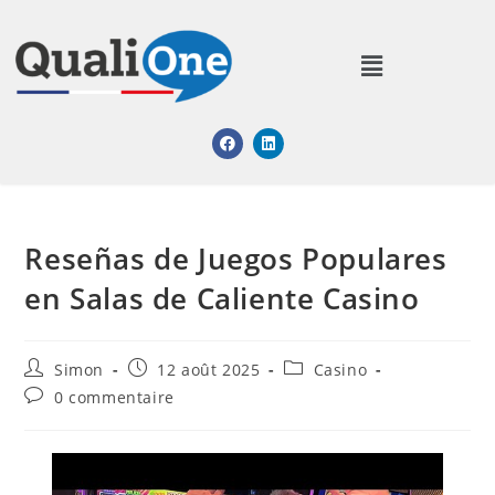
Reseñas de Juegos Populares
en Salas de Caliente Casino
Simon
12 août 2025
Casino
0 commentaire