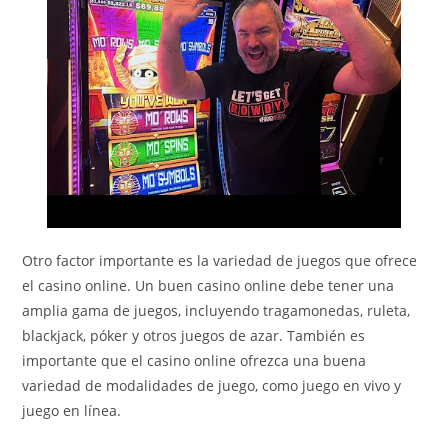
Otro factor importante es la variedad de juegos que ofrece
el casino online. Un buen casino online debe tener una
amplia gama de juegos, incluyendo tragamonedas, ruleta,
blackjack, póker y otros juegos de azar. También es
importante que el casino online ofrezca una buena
variedad de modalidades de juego, como juego en vivo y
juego en línea.