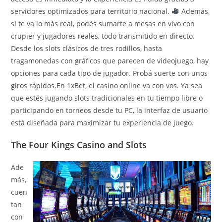
servidores optimizados para territorio nacional.
Además,
si te va lo más real, podés sumarte a mesas en vivo con
crupier y jugadores reales, todo transmitido en directo.
Desde los slots clásicos de tres rodillos, hasta
tragamonedas con gráficos que parecen de videojuego, hay
opciones para cada tipo de jugador. Probá suerte con unos
giros rápidos.En 1xBet, el casino online va con vos. Ya sea
que estés jugando slots tradicionales en tu tiempo libre o
participando en torneos desde tu PC, la interfaz de usuario
está diseñada para maximizar tu experiencia de juego.
The Four Kings Casino and Slots
Ade
más,
cuen
tan
con