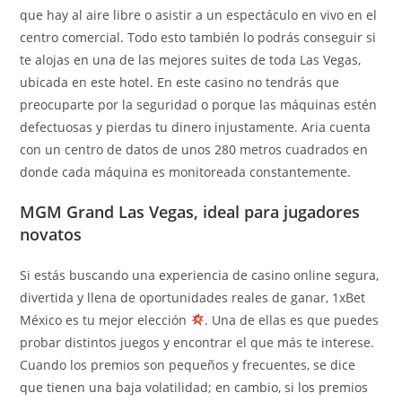
que hay al aire libre o asistir a un espectáculo en vivo en el
centro comercial. Todo esto también lo podrás conseguir si
te alojas en una de las mejores suites de toda Las Vegas,
ubicada en este hotel. En este casino no tendrás que
preocuparte por la seguridad o porque las máquinas estén
defectuosas y pierdas tu dinero injustamente. Aria cuenta
con un centro de datos de unos 280 metros cuadrados en
donde cada máquina es monitoreada constantemente.
MGM Grand Las Vegas, ideal para jugadores
novatos
Si estás buscando una experiencia de casino online segura,
divertida y llena de oportunidades reales de ganar, 1xBet
México es tu mejor elección
. Una de ellas es que puedes
probar distintos juegos y encontrar el que más te interese.
Cuando los premios son pequeños y frecuentes, se dice
que tienen una baja volatilidad; en cambio, si los premios