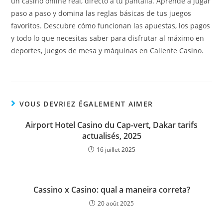
un casino online real, directo a tu pantalla. Aprende a jugar
paso a paso y domina las reglas básicas de tus juegos
favoritos. Descubre cómo funcionan las apuestas, los pagos
y todo lo que necesitas saber para disfrutar al máximo en
deportes, juegos de mesa y máquinas en Caliente Casino.
VOUS DEVRIEZ ÉGALEMENT AIMER
Airport Hotel Casino du Cap-vert, Dakar tarifs
actualisés, 2025
16 juillet 2025
Cassino x Casino: qual a maneira correta?
20 août 2025