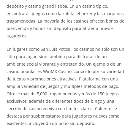
depósito y casino grand lisboa. En un casino típico,
encontrarás juegos como la ruleta, el póker y las máquinas
tragamonedas. La mayoría de los casinos ofrecen bonos de
bienvenida y bonos sin depósito para atraer a nuevos
jugadores.
En lugares como San Luis Potosí, los casinos no solo son un
sitio para jugar, sino también para disfrutar de un
ambiente social vibrante y entretenido. Un ejemplo de un
casino popular es WinMX Casino, conocido por su variedad
de juegos y promociones atractivas. Plataforma con una
amplia variedad de juegos y múltiples métodos de pago.
Ofrece más de 5,000 tragamonedas y más de 150 juegos
exclusivos, además de diferentes tipos de bingo y una
sección de casino en vivo con límites claros. Caliente se
destaca por susbonostanto para jugadores nuevos como
existentes, incluyendo un bono sin depósito.