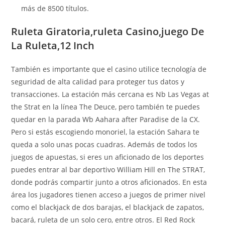
más de 8500 títulos.
Ruleta Giratoria,ruleta Casino,juego De
La Ruleta,12 Inch
También es importante que el casino utilice tecnología de
seguridad de alta calidad para proteger tus datos y
transacciones. La estación más cercana es Nb Las Vegas at
the Strat en la línea The Deuce, pero también te puedes
quedar en la parada Wb Aahara after Paradise de la CX.
Pero si estás escogiendo monoriel, la estación Sahara te
queda a solo unas pocas cuadras. Además de todos los
juegos de apuestas, si eres un aficionado de los deportes
puedes entrar al bar deportivo William Hill en The STRAT,
donde podrás compartir junto a otros aficionados. En esta
área los jugadores tienen acceso a juegos de primer nivel
como el blackjack de dos barajas, el blackjack de zapatos,
bacará, ruleta de un solo cero, entre otros. El Red Rock