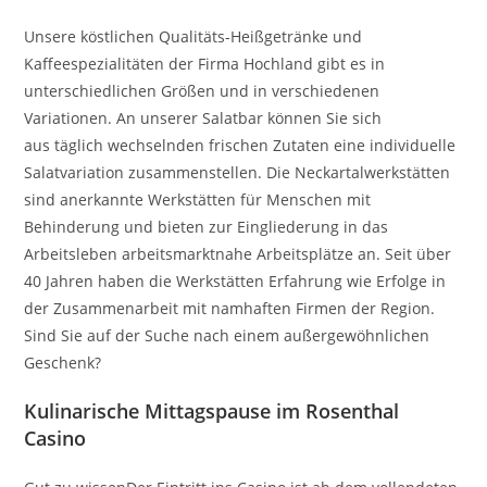
Unsere köstlichen Qualitäts-Heißgetränke und
Kaffeespezialitäten der Firma Hochland gibt es in
unterschiedlichen Größen und in verschiedenen
Variationen. An unserer Salatbar können Sie sich
aus täglich wechselnden frischen Zutaten eine individuelle
Salatvariation zusammenstellen. Die Neckartalwerkstätten
sind anerkannte Werkstätten für Menschen mit
Behinderung und bieten zur Eingliederung in das
Arbeitsleben arbeitsmarktnahe Arbeitsplätze an. Seit über
40 Jahren haben die Werkstätten Erfahrung wie Erfolge in
der Zusammenarbeit mit namhaften Firmen der Region.
Sind Sie auf der Suche nach einem außergewöhnlichen
Geschenk?
Kulinarische Mittagspause im Rosenthal
Casino