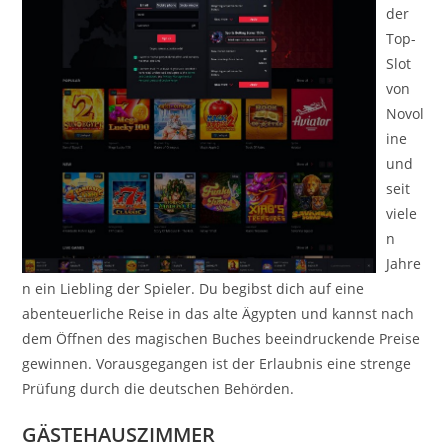
der
Top-
Slot
von
Novol
ine
und
seit
viele
n
Jahre
n ein Liebling der Spieler. Du begibst dich auf eine
abenteuerliche Reise in das alte Ägypten und kannst nach
dem Öffnen des magischen Buches beeindruckende Preise
gewinnen. Vorausgegangen ist der Erlaubnis eine strenge
Prüfung durch die deutschen Behörden.
GÄSTEHAUSZIMMER