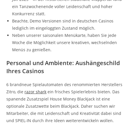
ein Tanzwochenende voller Leidenschaft und hoher
Konkurrenz statt.
Beachte, Demo Versionen sind in deutschen Casinos
lediglich im eingeloggten Zustand möglich.
Neben unserer saisonalen Menükarte, haben Sie jede
Woche die Möglichkeit unsere kreativen, wechselnden
Menüs zu genießen.
Personal und Ambiente: Aushängeschild
Ihres Casinos
6 brandneue Spielautomaten des renommierten Herstellers
Zitro, die
razor shark
ein frisches Spielerlebnis bieten. Das
spanende Zusatzspiel House Money Blackjack ist eine
optionale Zusatzwette beim Blackjack. Daher suchen wir
Mitarbeiter, die mit Leidenschaft und Kreativität dabei sind
und SPIEL-IN durch ihre Ideen weiterentwickeln wollen.