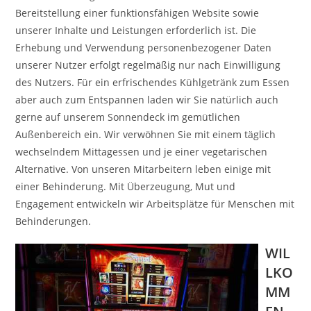
Bereitstellung einer funktionsfähigen Website sowie
unserer Inhalte und Leistungen erforderlich ist. Die
Erhebung und Verwendung personenbezogener Daten
unserer Nutzer erfolgt regelmäßig nur nach Einwilligung
des Nutzers. Für ein erfrischendes Kühlgetränk zum Essen
aber auch zum Entspannen laden wir Sie natürlich auch
gerne auf unserem Sonnendeck im gemütlichen
Außenbereich ein. Wir verwöhnen Sie mit einem täglich
wechselndem Mittagessen und je einer vegetarischen
Alternative. Von unseren Mitarbeitern leben einige mit
einer Behinderung. Mit Überzeugung, Mut und
Engagement entwickeln wir Arbeitsplätze für Menschen mit
Behinderungen.
WIL
LKO
MM