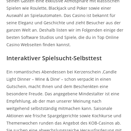
seinen Gästen eine exklusive Atmosphäre mit klassischen
Spielen wie Roulette, Blackjack und Poker sowie einer
Auswahl an Spielautomaten. Das Casino ist bekannt für
seine Eleganz und Geschichte und zieht Besucher aus der
ganzen Welt an. Deshalb listen wir im Folgenden einige der
besten Software Studios und Spiele, die du in Top Online
Casino Webseiten finden kannst.
Interaktiver Spielsucht-Selbsttest
Ein romantisches Abendessen bei Kerzenschein ‚Candle
Light Dinner – Wine & Dine‘ – schon verpackt in einen
Gutschein, macht Ihnen und dem Beschenkten eine
besondere Freude. Das angegebene Mindestalter ist eine
Empfehlung, ab der man unserer Meinung nach
weitgehend selbstständig mitmachen kann. Saisonale
Aktionen wie frische Spargelgerichte sowie Kochkurse und
Themenwochen runden das Angebot des KOB-Casinos ab.
Sie suchen eine abwechslungsreiche Herausforderung mit