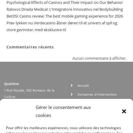
Psychological Effects of Casinos and Their Impact on Our Behavior
Raloxos Driada Medical: L’Integratore Innovativo nel Bodybuilding
BetDSI Casino review: The best mobile gaming experience for 2026
Prøv lykken nu Verdecasino åbner døren til et univers af spil og
store gevinster, med eksklusive til
Commentaires récents
Aucun commentaire à afficher.
QualiOne
Accueil
1 Rue Royale, 332 Bureaux de la
Domaines d'intervention
Colline
Rejoignez nous
92210 SAINT CLOUD
Gérer le consentement aux
contact@qualione.com
Contact
cookies
01 70 95 53 00
Mentions légales
Pour offrir les meilleures expériences, nous utilisons des technologies