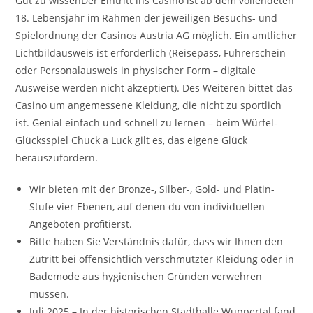
Gut zu wissenDer Eintritt ins Casino ist ab dem vollendeten
18. Lebensjahr im Rahmen der jeweiligen Besuchs- und
Spielordnung der Casinos Austria AG möglich. Ein amtlicher
Lichtbildausweis ist erforderlich (Reisepass, Führerschein
oder Personalausweis in physischer Form – digitale
Ausweise werden nicht akzeptiert). Des Weiteren bittet das
Casino um angemessene Kleidung, die nicht zu sportlich
ist. Genial einfach und schnell zu lernen – beim Würfel-
Glücksspiel Chuck a Luck gilt es, das eigene Glück
herauszufordern.
Wir bieten mit der Bronze-, Silber-, Gold- und Platin-
Stufe vier Ebenen, auf denen du von individuellen
Angeboten profitierst.
Bitte haben Sie Verständnis dafür, dass wir Ihnen den
Zutritt bei offensichtlich verschmutzter Kleidung oder in
Bademode aus hygienischen Gründen verwehren
müssen.
Juli 2025 – In der historischen Stadthalle Wuppertal fand