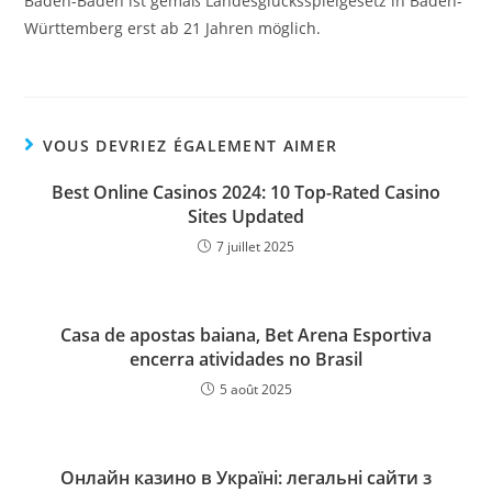
Baden-Baden ist gemäß Landesglücksspielgesetz in Baden-
Württemberg erst ab 21 Jahren möglich.
VOUS DEVRIEZ ÉGALEMENT AIMER
Best Online Casinos 2024: 10 Top-Rated Casino
Sites Updated
7 juillet 2025
Casa de apostas baiana, Bet Arena Esportiva
encerra atividades no Brasil
5 août 2025
Онлайн казино в Україні: легальні сайти з