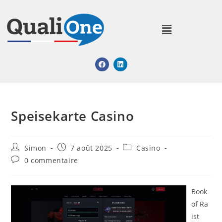
Speisekarte Casino
Simon
7 août 2025
Casino
0 commentaire
Book
of Ra
ist