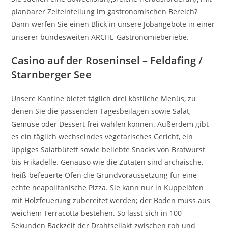
planbarer Zeiteinteilung im gastronomischen Bereich?
Dann werfen Sie einen Blick in unsere Jobangebote in einer
unserer bundesweiten ARCHE-Gastronomieberiebe.
Casino auf der Roseninsel – Feldafing /
Starnberger See
Unsere Kantine bietet täglich drei köstliche Menüs, zu
denen Sie die passenden Tagesbeilagen sowie Salat,
Gemüse oder Dessert frei wählen können. Außerdem gibt
es ein täglich wechselndes vegetarisches Gericht, ein
üppiges Salatbüfett sowie beliebte Snacks von Bratwurst
bis Frikadelle. Genauso wie die Zutaten sind archaische,
heiß-befeuerte Öfen die Grundvoraussetzung für eine
echte neapolitanische Pizza. Sie kann nur in Kuppelöfen
mit Holzfeuerung zubereitet werden; der Boden muss aus
weichem Terracotta bestehen. So lässt sich in 100
Sekunden Backzeit der Drahtseilakt zwischen roh und