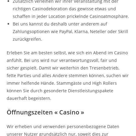
Zusätzlich verleihen wir ihrer Veranstaltung mit der
richtigen Casinodekoration das gewisse etwas und
schaffen in jeder Location prickelnde Casinoatmosphäre.
Bei uns kannst du deshalb unter anderem auf
Zahlungsoptionen wie PayPal, Klarna, Neteller oder Skrill
zurückgreifen.
Erleben Sie am besten selbst, wie sich ein Abend im Casino
anfühlt. Bei uns wird nur verantwortungsvoll, fair und
sicher gespielt. Damit wir weiterhin den Tresenbetrieb,
fette Parties und alles Andere stemmen können, suchen wir
immer helfende Hände. Stammgäste und High Rollers
können Sie durch gesonderte Dienstleistungspakete
dauerhaft begeistern.
Öffnungszeiten « Casino »
Wir erheben und verwenden personenbezogene Daten
unserer Nutzer grundsätzlich nur, soweit dies zur