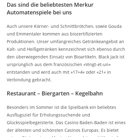
Das sind die beliebtesten Merkur
Automatenspiele bei uns
Auch unsere Körner- und Schnittbrötchen, sowie Gouda
und Emmentaler kommen aus biozertifizierten
Produktionen. Unser umfangreiches Getränkeangebot an
Kalt- und Heißgetränken kennzeichnet sich ebenso durch
den überwiegenden Einsatz von Bioartikeln. Black Jack ist
ursprünglich aus dem französischen «Vingt-et-un»
entstanden und wird auch mit »17+4« oder «21« in
Verbindung gebracht.
Restaurant – Biergarten – Kegelbahn
Besonders im Sommer ist die Spielbank ein beliebtes
Ausflugsziel für Erholungssuchende und
Glücksspielbegeisterte. Das Casino Baden-Baden ist eines
der ältesten und schönsten Casinos Europas. Es bietet