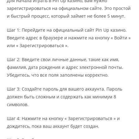
Для начала играть в Pin Up казино, вам нужно
зарегистрироваться на официальном сайте. Это простой
и быстрый процесс, который займет не более 5 минут.
Шаг 1: Перейдите на официальный сайт Pin Up казино.
Введите адрес в браузере и нажмите на кнопку « Войти »
или « Зарегистрироваться ».
Шаг 2: Введите свои личные данные, такие как имя,
фамилия, дата рождения и адрес электронной почты.
Убедитесь, что все поля заполнены корректно.
Шаг 3: Создайте пароль для вашего аккаунта. Пароль
должен быть сложным и содержать как минимум 8
символов.
Шаг 4: Нажмите на кнопку « Зарегистрироваться » и
дождитесь, пока ваш аккаунт будет создан.