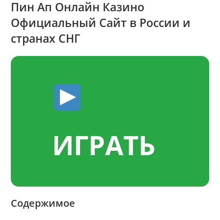
Пин Ап Онлайн Казино
Официальный Сайт в России и
странах СНГ
ИГРАТЬ
Содержимое