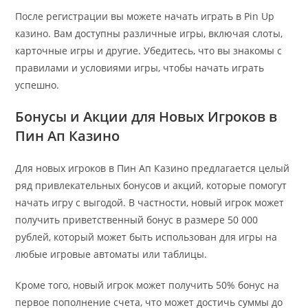
После регистрации вы можете начать играть в Pin Up
казино. Вам доступны различные игры, включая слоты,
карточные игры и другие. Убедитесь, что вы знакомы с
правилами и условиями игры, чтобы начать играть
успешно.
Бонусы и Акции для Новых Игроков в
Пин Ап Казино
Для новых игроков в Пин Ап Казино предлагается целый
ряд привлекательных бонусов и акций, которые помогут
начать игру с выгодой. В частности, новый игрок может
получить приветственный бонус в размере 50 000
рублей, который может быть использован для игры на
любые игровые автоматы или таблицы.
Кроме того, новый игрок может получить 50% бонус на
первое пополнение счета, что может достичь суммы до