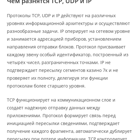
Чем разнятся TCP, UDP и IP
Протоколы TCP, UDP и IP действуют на различных
уровнях информационной архитектуры и осуществляют
разнообразные задачи. IP оперирует на сетевом уровне
и занимается адресацией приборов, установлением
направления отправки блоков. Протокол присваивает
каждому звену особый идентификатор, построенный из
четырёх чисел, разграниченных точками. IP не
подтверждает пересылку сегментов казино 7к и не
проверяет их полноту, делегируя эти функции
протоколам более старшего уровня.
TCP функционирует на коммуникационном слое и
создаёт надёжную отправку данных между
приложениями. Протокол формирует связь перед
инициацией пересылки сведениями, подтверждает
получение каждого фрагмента, автоматически дублирует
пересылку при потере информации. TCP контролирует