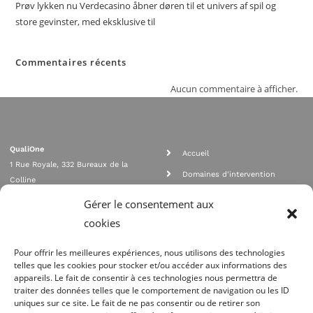
Prøv lykken nu Verdecasino åbner døren til et univers af spil og
store gevinster, med eksklusive til
Commentaires récents
Aucun commentaire à afficher.
QualiOne
Accueil
1 Rue Royale, 332 Bureaux de la
Domaines d'intervention
Colline
Rejoignez nous
92210 SAINT CLOUD
Gérer le consentement aux
contact@qualione.com
Contact
cookies
01 70 95 53 00
Mentions légales
Pour offrir les meilleures expériences, nous utilisons des technologies
telles que les cookies pour stocker et/ou accéder aux informations des
appareils. Le fait de consentir à ces technologies nous permettra de
traiter des données telles que le comportement de navigation ou les ID
uniques sur ce site. Le fait de ne pas consentir ou de retirer son