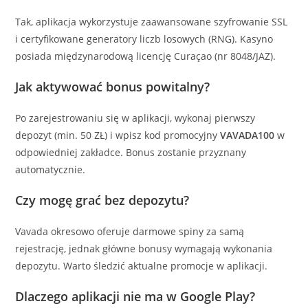
Tak, aplikacja wykorzystuje zaawansowane szyfrowanie SSL
i certyfikowane generatory liczb losowych (RNG). Kasyno
posiada międzynarodową licencję Curaçao (nr 8048/JAZ).
Jak aktywować bonus powitalny?
Po zarejestrowaniu się w aplikacji, wykonaj pierwszy
depozyt (min. 50 ZŁ) i wpisz kod promocyjny
VAVADA100
w
odpowiedniej zakładce. Bonus zostanie przyznany
automatycznie.
Czy mogę grać bez depozytu?
Vavada okresowo oferuje darmowe spiny za samą
rejestrację, jednak główne bonusy wymagają wykonania
depozytu. Warto śledzić aktualne promocje w aplikacji.
Dlaczego aplikacji nie ma w Google Play?