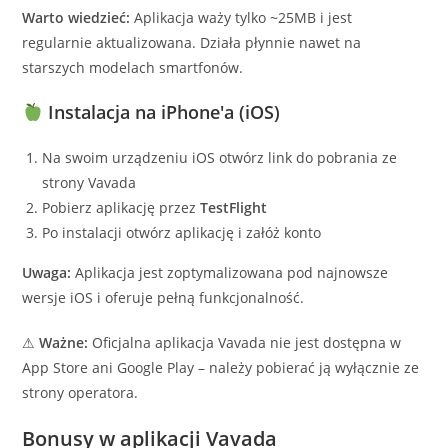
Warto wiedzieć:
Aplikacja waży tylko ~25MB i jest
regularnie aktualizowana. Działa płynnie nawet na
starszych modelach smartfonów.
Instalacja na iPhone'a (iOS)
Na swoim urządzeniu iOS otwórz link do pobrania ze
strony Vavada
Pobierz aplikację przez
TestFlight
Po instalacji otwórz aplikację i załóż konto
Uwaga:
Aplikacja jest zoptymalizowana pod najnowsze
wersje iOS i oferuje pełną funkcjonalność.
⚠
Ważne:
Oficjalna aplikacja Vavada nie jest dostępna w
App Store ani Google Play – należy pobierać ją wyłącznie ze
strony operatora.
Bonusy w aplikacji Vavada