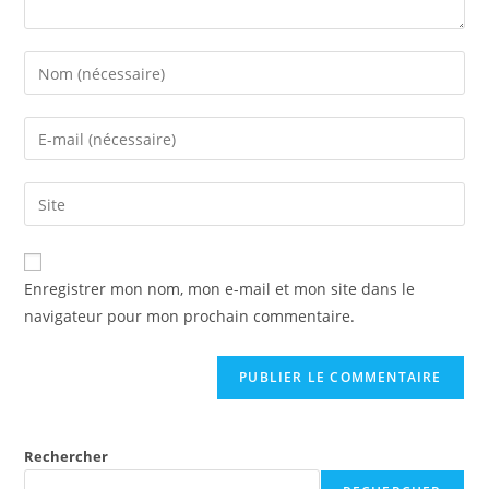
Enregistrer mon nom, mon e-mail et mon site dans le
navigateur pour mon prochain commentaire.
Rechercher