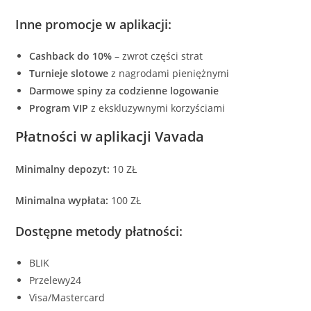
Inne promocje w aplikacji:
Cashback do 10%
– zwrot części strat
Turnieje slotowe
z nagrodami pieniężnymi
Darmowe spiny za codzienne logowanie
Program VIP
z ekskluzywnymi korzyściami
Płatności w aplikacji Vavada
Minimalny depozyt:
10 ZŁ
Minimalna wypłata:
100 ZŁ
Dostępne metody płatności:
BLIK
Przelewy24
Visa/Mastercard