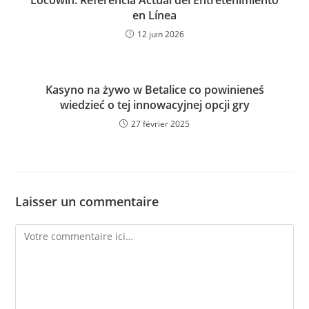
Locowin: Referencia Actual del Entretenimiento
en Línea
12 juin 2026
Kasyno na żywo w Betalice co powinieneś
wiedzieć o tej innowacyjnej opcji gry
27 février 2025
Laisser un commentaire