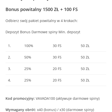
Bonus powitalny 1500 ZŁ + 100 FS
Odbierz swój pakiet powitalny w 4 krokach:
Depozyt Bonus Darmowe spiny Min. depozyt
1.
100%
30 FS
50 ZŁ
2.
50%
30 FS
50 ZŁ
3.
25%
20 FS
50 ZŁ
4.
25%
20 FS
50 ZŁ
Kod promocyjny:
VAVADA100 (aktywuje darmowe spiny)
Wymagany obrót:
x40 (bonus) / x30 (darmowe spiny)